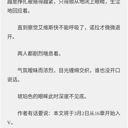
越是挣扎被箍得越紧，只得顺从地闭上眼睛，生涩
地回应着。
直到察觉艾维斯快不能呼吸了，诺拉才微微退
开。
两人都剧烈喘息着。
气氛暧昧而浓烈，目光缠绵交织，谁也没开口
说话。
琥珀色的眼眸此时深邃不见底。
作者有话要说：本文将于3月2日从16章开始入
V。