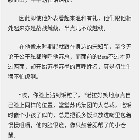
颖而出，牢牢霸住话语权。
因此即使他外表看起来温和有礼，他们跟他相
处起来亦是战战兢兢，半点儿不敢越线。
在他微末时期起就跟在身边的宋知新，至今无
论于公于私都称呼他苏总，而面前的Beta不过才见
过两面，却开始苏墨苏墨的直呼姓名，真是初生牛
犊不怕虎啊。
“唉，你脸上沾到饭粒了。”诺拉好笑地点点自
己脸上同样的位置，堂堂苏氏集团的大总裁，吃饭
时像个小孩子似的，总是把很多饭菜放进嘴里包着
慢慢咀嚼，他的脸很瘦，像只鼓着腮帮子的小仓
鼠。