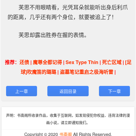
芙思不用眼睛看，光凭耳朵就能听出身后利爪
的距离，几乎还有两个身位，就要被追上了！
芙思却露出胜券在握的表情。
推荐：
还债
|
魔尊全都记得
|
Sex Type Thin
|
死亡区域
|
[足
球]吹魔笛的璐璐
|
盗墓笔记重启之极海听雷
|
上一章
返回目录
下一章
声明：书斋阁所收录作品，收集于互联网，如发现侵犯你权益、违背法律的漫
画小说，请立即通知我们。
Copyright © 2020
书斋阁
All Rights Reserved.