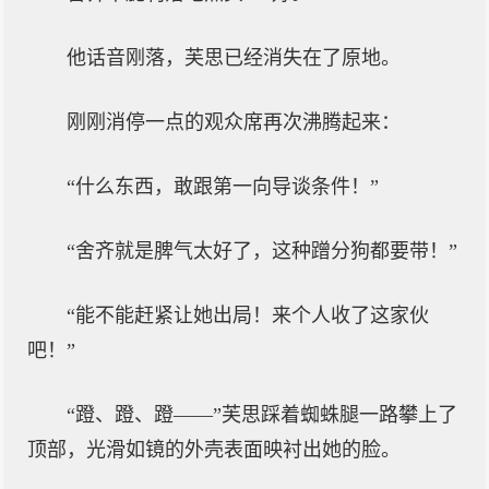
他话音刚落，芙思已经消失在了原地。
刚刚消停一点的观众席再次沸腾起来：
“什么东西，敢跟第一向导谈条件！”
“舍齐就是脾气太好了，这种蹭分狗都要带！”
“能不能赶紧让她出局！来个人收了这家伙
吧！”
“蹬、蹬、蹬——”芙思踩着蜘蛛腿一路攀上了
顶部，光滑如镜的外壳表面映衬出她的脸。