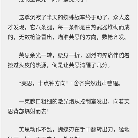
这尊沉寂了半天的蜘蛛战车终于动了，众人这
才发现，它八条腿，每一条都是由热武器堆砌而成
的，无数枪管冒出，瞄准芙思的方向，数枪齐发。
芙思余光一转，腰身一折，剧烈的疼痛伴随着
擦过头皮的热源，倒是让芙思清醒了几分。
“芙思，十点钟方向！”舍齐突然出声警醒。
一束腕口粗细的激光炮从控制室发出，向着芙
思背部爆射而去！
芙思动作不乱，蝴蝶刃在手中翻转出刀，猛地