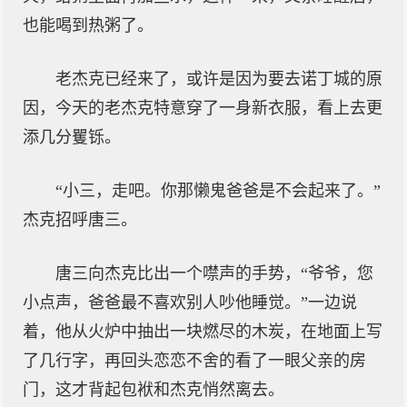
也能喝到热粥了。
老杰克已经来了，或许是因为要去诺丁城的原
因，今天的老杰克特意穿了一身新衣服，看上去更
添几分矍铄。
“小三，走吧。你那懒鬼爸爸是不会起来了。”
杰克招呼唐三。
唐三向杰克比出一个噤声的手势，“爷爷，您
小点声，爸爸最不喜欢别人吵他睡觉。”一边说
着，他从火炉中抽出一块燃尽的木炭，在地面上写
了几行字，再回头恋恋不舍的看了一眼父亲的房
门，这才背起包袱和杰克悄然离去。