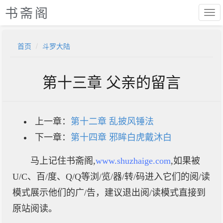
书斋阁
首页
斗罗大陆
第十三章 父亲的留言
上一章：
第十二章 乱披风锤法
下一章：
第十四章 邪眸白虎戴沐白
马上记住书斋阁,
www.shuzhaige.com
,如果被
U/C、百/度、Q/Q等浏/览/器/转/码进入它们的阅/读
模式展示他们的广/告，建议退出阅/读模式直接到
原站阅读。