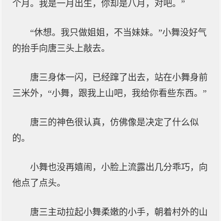
个月。我是一月出生，你却是八月，对吧。”
“休想。我只做姐姐，不当妹妹。”小舞没好气
的抬手向唐三头上敲去。
唐三身体一闪，已经蹿了出去，站在小舞身前
三米外，“小舞，跟我上山吧，我给你看些东西。”
唐三的神色很认真，仿佛像是决定了什么似
的。
小舞也没再嬉闹，小脸上流露出几分乖巧，向
他点了点头。
唐三主动拉起小舞柔嫩的小手，朝着村外的山