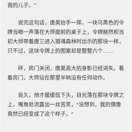
我的儿子。”
说完这句话，唐昊抬手一挥，一块乌黑色的令
牌当啷一声落在大师面前的桌子上，令牌赫然和当
初大师带着唐三进入猎魂森林时出示的那块一样，
只不过，这块令牌上的图案却是整整六个……
砰，房门关闭，唐昊高大的身影已经消失。看
着房门，大师站在那里半晌没有任何动作。
良久，他才缓缓低下头，目光落在那块令牌之
上，嘴角处流露出一丝苦笑，“没想到，我的偶像
竟然已经变成了这个样子。”
……