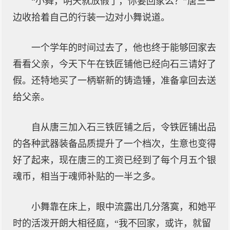
“小舞，明天就放假了，你要回家么？”唐三一
边收拾着自己的行装一边对小舞说道。
一个学年的时间过去了，他也终于能够回家去
看看父亲，今天下午在铁匠铺他已经向石三请好了
假。还特地买了一柄崭新的铸造锤，准备拿回去送
给父亲。
自从唐三加入石三铁匠铺之后，令铁匠铺出品
的各种武器装备品质提升了一个档次，生意也变得
好了起来，现在唐三的工资已经到了每个月五个银
魂币，相当于魂师补贴的一半之多。
小舞靠在床上，眼中流露出几分落寞，和她平
时的活泼开朗大相径庭，“我不回家，或许，就留