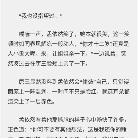
“我也没指望过。”
噗哧一声，孟依然笑了，她本就很美，这一笑
顿时如同春风解冻一般动人，“你才十二岁?还真是
人小鬼大呢。来，让姐姐亲一下。”一边说着，突
然凑过去在唐三脸颊上亲了一下。
唐三显然没料到孟依然会“偷袭”自己，只觉得
面庞上一阵温润，一时间不只是脸红，就连耳朵都
渲染上了一层赤色。
孟依然看着他那尴尬的样子心中畅快了许多，
正色道：“你可不要有其他想法，这是我还你的赌