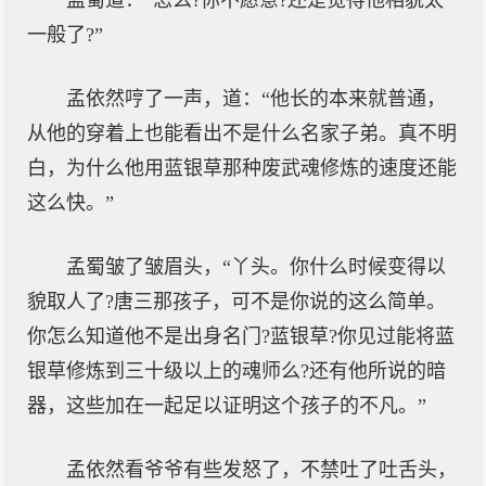
孟蜀道：“怎么?你不愿意?还是觉得他相貌太
一般了?”
孟依然哼了一声，道：“他长的本来就普通，
从他的穿着上也能看出不是什么名家子弟。真不明
白，为什么他用蓝银草那种废武魂修炼的速度还能
这么快。”
孟蜀皱了皱眉头，“丫头。你什么时候变得以
貌取人了?唐三那孩子，可不是你说的这么简单。
你怎么知道他不是出身名门?蓝银草?你见过能将蓝
银草修炼到三十级以上的魂师么?还有他所说的暗
器，这些加在一起足以证明这个孩子的不凡。”
孟依然看爷爷有些发怒了，不禁吐了吐舌头，