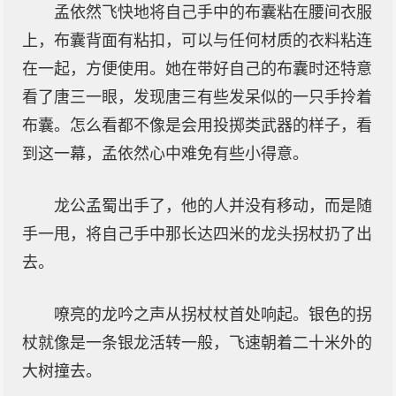
孟依然飞快地将自己手中的布囊粘在腰间衣服
上，布囊背面有粘扣，可以与任何材质的衣料粘连
在一起，方便使用。她在带好自己的布囊时还特意
看了唐三一眼，发现唐三有些发呆似的一只手拎着
布囊。怎么看都不像是会用投掷类武器的样子，看
到这一幕，孟依然心中难免有些小得意。
龙公孟蜀出手了，他的人并没有移动，而是随
手一甩，将自己手中那长达四米的龙头拐杖扔了出
去。
嘹亮的龙吟之声从拐杖杖首处响起。银色的拐
杖就像是一条银龙活转一般，飞速朝着二十米外的
大树撞去。