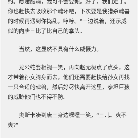
约。愿赌服输，我可不会耍赖。好了，我们走了。
你也赶快去吸收那个魂环吧，下次要是我猎杀魂兽
的时候再遇到你捣乱，哼哼。”一边说着，还示威
似的向唐三比了比自己的拳头。
当然，这显然不具有什么威慑力。
龙公蛇婆相视一笑，再向赵无极点了点头，这
才带着孙女腾身而去，他们还需要赶快给孙女再找
一只合适的魂兽，然后好尽快离开这里，泰坦巨猿
的威胁他们也不得不防。
奥斯卡凑到唐三身边嘿嘿一笑，“三儿。爽不
爽?”