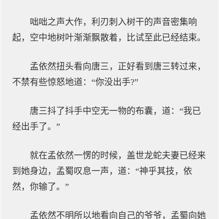
咄咄之声大作，利刃刺入树干的声音密集响
起，空中地树叶渐渐飘散着，比试至此已经结束。
孟依然扭头看向唐三，正好看到唐三转过来，
不禁有些惊怒地道：“你没出手?”
唐三抖了抖手中空无一物的布囊，道：“我已
经出手了。”
就在孟依然一愣的时候，盖世龙蛇夫妻已经来
到她身边，孟蜀叹息一声，道：“神乎其技，依
然，你输了。”
孟依然不明所以地看向自己的爷爷，孟蜀向她