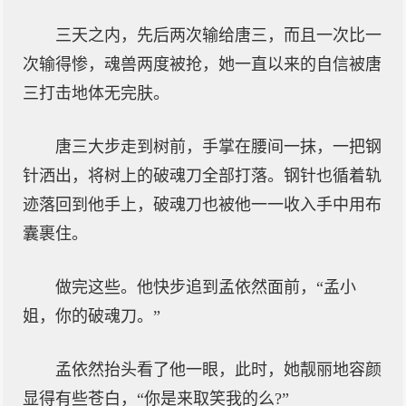
三天之内，先后两次输给唐三，而且一次比一
次输得惨，魂兽两度被抢，她一直以来的自信被唐
三打击地体无完肤。
唐三大步走到树前，手掌在腰间一抹，一把钢
针洒出，将树上的破魂刀全部打落。钢针也循着轨
迹落回到他手上，破魂刀也被他一一收入手中用布
囊裹住。
做完这些。他快步追到孟依然面前，“孟小
姐，你的破魂刀。”
孟依然抬头看了他一眼，此时，她靓丽地容颜
显得有些苍白，“你是来取笑我的么?”