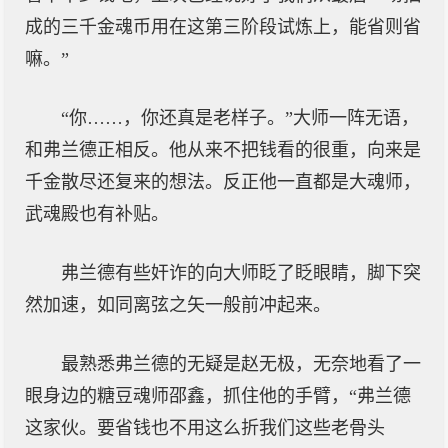
成的三千金魂币用在这第三阶段试炼上，能省则省
嘛。”
“你……，你还真是老样子。”大师一阵无语，
和弗兰德正相反。他从来不把钱看的很重，向来是
千金散尽还复来的想法。反正他一直都是大魂师，
武魂殿也有补贴。
弗兰德有些奸诈的向大师眨了眨眼睛，脚下突
然加速，如同离弦之矢一般前冲起来。
最熟悉弗兰德的无疑是赵无极，无奈地看了一
眼身边的糖豆魂师邵鑫，抓住他的手臂，“弗兰德
这家伙。要省钱也不用这么折我们这些老骨头