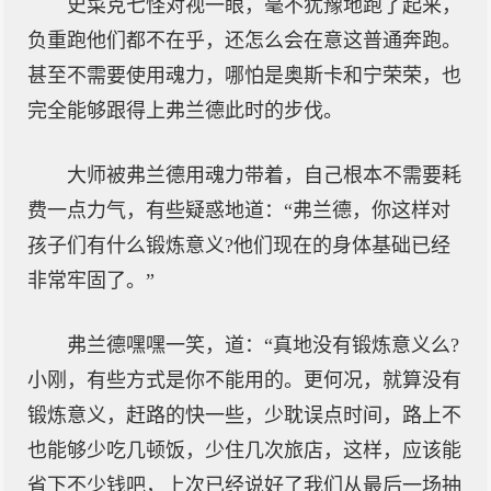
史菜克七怪对视一眼，毫不犹豫地跑了起来，
负重跑他们都不在乎，还怎么会在意这普通奔跑。
甚至不需要使用魂力，哪怕是奥斯卡和宁荣荣，也
完全能够跟得上弗兰德此时的步伐。
大师被弗兰德用魂力带着，自己根本不需要耗
费一点力气，有些疑惑地道：“弗兰德，你这样对
孩子们有什么锻炼意义?他们现在的身体基础已经
非常牢固了。”
弗兰德嘿嘿一笑，道：“真地没有锻炼意义么?
小刚，有些方式是你不能用的。更何况，就算没有
锻炼意义，赶路的快一些，少耽误点时间，路上不
也能够少吃几顿饭，少住几次旅店，这样，应该能
省下不少钱吧，上次已经说好了我们从最后一场抽