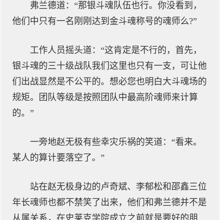
弗兰德道：“那银斗魂队伍也行。你没看到，
他们中只有一名刚刚达到金斗魂称号的魂师么?”
工作人员摇头道：“这肯定是不行的，首先，
银斗魂的三十级战队我们这里也只有一支，可让他
们出战显然是不公平的。想必您也明白大斗魂场的
规矩。团队等级是按照团队中最高阶魂师来计算
的。”
一旁地赵无极有些幸灾乐祸的笑道：“看来。
某人的算计要落空了。”
站在赵无极身边的卢奇斌、李郁松和邵鑫三位
年长魂师也都不禁笑了出来，他们和弗兰德并不是
从属关系，在史莱克学院成立之前就是要好的朋