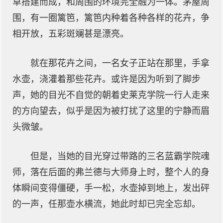
草搭建而成，和周围的环境完全融为一体。茅屋周
围，有一圈篱笆，篱笆内种着各种各样的花卉，争
相开放，五彩斑斓甚是漂亮。
就在那花卉之间，一名女子正站在那里，手拿
水壶，浇灌着那些花卉。或许是因为听到了脚步
声，她的目光不自觉的朝着史莱克学院一行人走来
的方向望去，似乎是因为被打扰了这里的宁静而眉
头微皱。
但是，当她的目光穿过带路的三名蓝霸学院魂
师，落在后面的弗兰德与大师身上时，整个人的身
体瞬间变得僵硬，手一松，水壶掉到地上，发出砰
的一声，任那壶水横流，她此时却已完全忘却。