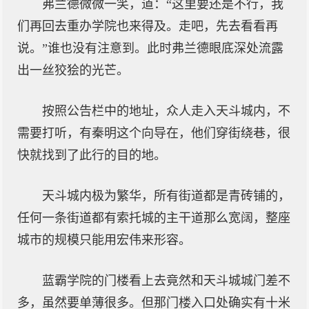
弗兰德微微一笑，道：“这里要还是不行，我
们再回去重办学院也来得及。走吧，先去看看再
说。”谁也没有注意到。此时弗兰德眼底深处流露
出一丝狡狯的光芒。
按照公告栏中的地址，众人走入天斗城内，不
需要打听，有秦明这个向导在，他们穿街绕巷，很
快就找到了此行的目的地。
天斗城内极为繁华，所有街道都是青砖铺的，
任何一条街道都有索托城的主干道那么宽阔，整座
城市的规模只能用宏伟来形容。
蓝霸学院的门楼看上去竟然和天斗城城门差不
多，虽然要单薄很多。但那门楼入口处确实有十米