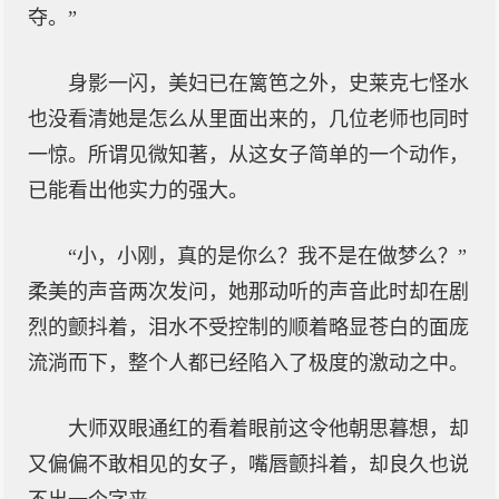
夺。”
身影一闪，美妇已在篱笆之外，史莱克七怪水
也没看清她是怎么从里面出来的，几位老师也同时
一惊。所谓见微知著，从这女子简单的一个动作，
已能看出他实力的强大。
“小，小刚，真的是你么？我不是在做梦么？”
柔美的声音两次发问，她那动听的声音此时却在剧
烈的颤抖着，泪水不受控制的顺着略显苍白的面庞
流淌而下，整个人都已经陷入了极度的激动之中。
大师双眼通红的看着眼前这令他朝思暮想，却
又偏偏不敢相见的女子，嘴唇颤抖着，却良久也说