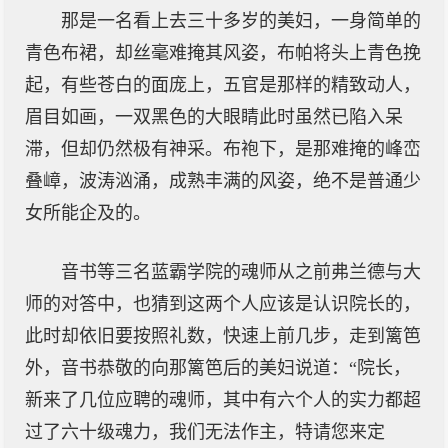
那是一名看上去三十多岁的美妇，一身简单的
青色布裙，却丝毫难掩其风姿，布帕将头上青色挽
起，有些苍白的面庞上，五官是那样的精致动人，
眉目如画，一双黑色的大眼睛此时虽然已陷入呆
滞，但却仍然极有神采。布袍下，是那难掩的峰峦
叠嶂，波涛汹涌，成熟丰满的风姿，绝不是普通少
女所能企及的。
音书等三名蓝霸学院的魂师从之前弗兰德与大
师的对答中，也猜到这两个人应该是认识院长的，
此时却依旧要按照礼数，快速上前几步，走到篱笆
外，音书恭敬的向那篱笆后的美妇说道：“院长，
新来了几位应聘的魂师，其中有六个人的实力都超
过了六十级魂力，我们无法作主，特请您来定