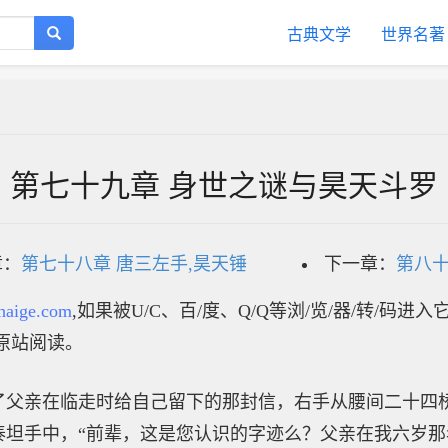
古典文学
世界名著
第七十九章 身世之谜与昊天斗罗
章：
第七十八章 唐三左手,昊天锤
下一章：
第八十
haige.com
,如果被U/C、百/度、Q/Q等浏/览/器/转/码进
原站阅读。
了父亲在临走时给自己留下的那封信，右手从腰间二十四
泰坦手中，“前辈，这是您认识的字迹么？父亲在我六岁