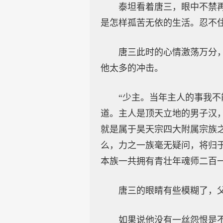
泰坦看着唐三，眼中不禁
是怎样孤苦无依的生活。忍不
唐三此时的心情激荡万分
他太多的冲击。
“少主。当年主人的事我
道。主人是顶天立地的男子汉
就是属于昊天宗四大附属宗族
么，力之一族毫无疑问，将归
本族一共拥有青壮年魂师二百
唐三的眼睛有些模糊了，
如果说他没有一丝怨恨是