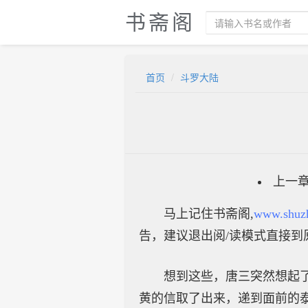
书斋阁
首页
斗罗大陆
上一
马上记住书斋阁,
www.shuz
告，建议退出阅/读模式直接到
想到这些，唐三突然想起
黄的信取了出来，递到面前的