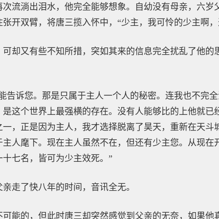
再次流淌出泪水，他完全能够想象。自幼没有母亲，六岁
住张开双臂，将唐三揽入怀中，“少主，我可怜的少主啊，
，可却又有些不知所措，突如其来的信息完全扰乱了他的
不能告诉您。那是只属于主人一个人的秘密。连我也不完
，是这个世界上最强横的存在。没有人能够比的上他就已
之一，正是因为主人，我才选择脱离了昊天，重新在天斗
于主人麾下。现在主人虽然不在，但还有少主您。从现在
一十七名，皆可为少主效死。”
父亲走了快八年的时间，音讯全无。
不可能的，但此时唐三却突然感觉到父亲的无奈，如果他