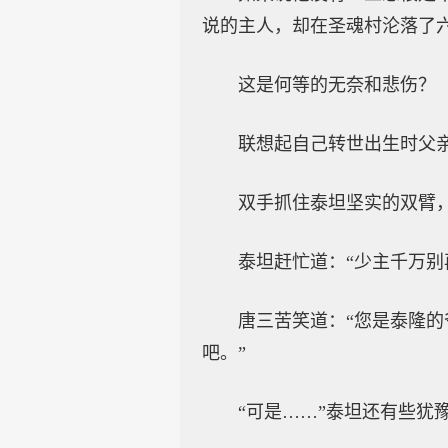
说的主人，却在圣魂村沦落了
这是何等的无奈和悲伤？
联想起自己转世出生时父
双手抓住泰坦坚实的双臂，
泰坦赶忙道：“少主千万别
唐三苦笑道：“您是泰隆
吧。”
“可是……”泰坦还有些犹