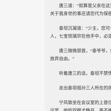
唐三道：“就算是父亲在
关于我身世的事还请您代为保
泰坦沉凝道：“少主，您
人，七宝琉璃宗在他手中，必
唐三微微颔首，“泰爷爷
放弃自由。”
听着唐三的话，泰坦不禁
走出泰坦祖孙三人所在的
宁风致坐在会议室的上首
议室，他的双眼才睁开，毫不