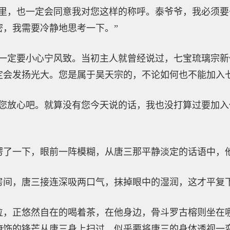
这里，也一定会同意我对您这样的称呼。泰爷爷，我必须
密，我需要冷静地思考一下。”
可一定要小心宁风致。当初主人就曾经说过，七宝琉璃宗
定会发扬光大。您是属于昊天宗的，不论如何也不能加入七
，您放心吧。就算没有您今天说的话，我也没打算过要加
愣了一下，眼前一阵模糊，从唐三那平静淡定的话语中，
房间，唐三接连深吸两口气，抹掉眼中的湿润，这才平复
位，正悠然自在的喝着茶，在他身边，骨斗罗古榕则坐在
掩饰的锋芒从唐三身上扫过，似乎要将唐三的身体透视一