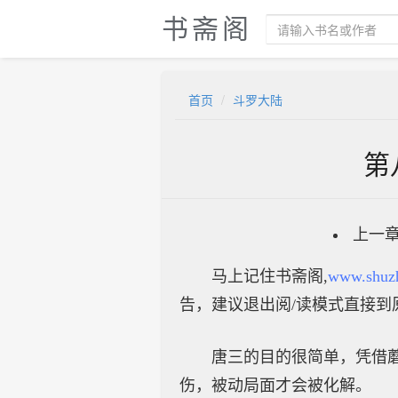
书斋阁
首页
斗罗大陆
第
上一
马上记住书斋阁,
www.shuz
告，建议退出阅/读模式直接到
唐三的目的很简单，凭借
伤，被动局面才会被化解。