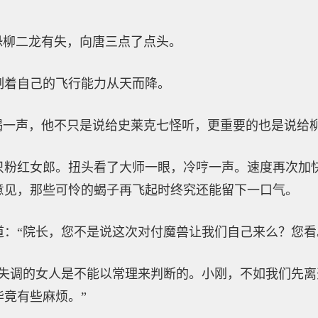
。
恐柳二龙有失，向唐三点了点头。
制着自己的飞行能力从天而降。
大喝一声，他不只是说给史莱克七怪听，更重要的也是说给
只粉红女郎。扭头看了大师一眼，冷哼一声。速度再次加
意见，那些可怜的蝎子再飞起时终究还能留下一口气。
道：“院长，您不是说这次对付魔兽让我们自己来么？您看
泌失调的女人是不能以常理来判断的。小刚，不如我们先
竟有些麻烦。”