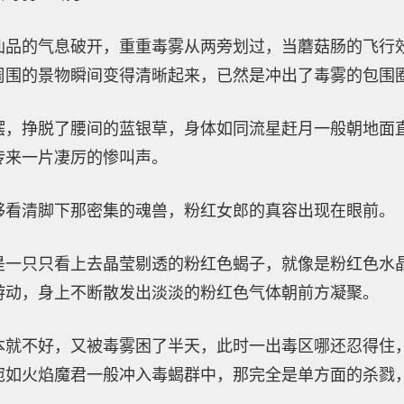
仙品的气息破开，重重毒雾从两旁划过，当蘑菇肠的飞行
周围的景物瞬间变得清晰起来，已然是冲出了毒雾的包围
摆，挣脱了腰间的蓝银草，身体如同流星赶月一般朝地面
传来一片凄厉的惨叫声。
够看清脚下那密集的魂兽，粉红女郎的真容出现在眼前。
是一只只看上去晶莹剔透的粉红色蝎子，就像是粉红色水
游动，身上不断散发出淡淡的粉红色气体朝前方凝聚。
本就不好，又被毒雾困了半天，此时一出毒区哪还忍得住
宛如火焰魔君一般冲入毒蝎群中，那完全是单方面的杀戮