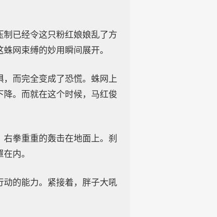
压制已经令这只粉红娘娘乱了方
这蛛网束缚的妙用瞬间展开。
惧，而完全变成了恐慌。蛛网上
下降。而就在这个时候，马红俊
，右拳重重的轰击在地面上。刹
罩在内。
行动的能力。紧接着，胖子大吼