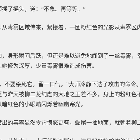
摇了摇头，道：“不急。再等等。”
叫从毒雾区域传来，紧接着，一团粉红色的光影从毒雾区
拍，身形瞬间后跃，但还是难以避免地闻到了一丝毒雾，
上她修为深厚，少量毒雾很难造成伤害。
上，不要杀死它。留一口气。”大师冷静下达了攻击的命令
至与昨天被柳二龙纯虐的大地之王差不多，身上的粉红色
只暗红色的小眼睛闪烁着幽幽寒光。
喷出的毒雾显然令它愤怒更盛，蝎尾一抽地面，就朝着柳