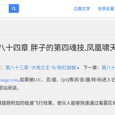
古典文学
世界名著
八十四章 胖子的第四魂技,凤凰啸
章：
第八十三章 ‘大地之王’与‘粉红娘娘’
下一章：
第八十
haige.com
,如果被U/C、百/度、Q/Q等浏/览/器/转/码进
原站阅读。
蘑菇肠附加的极速飞行效果，使众人能够快速通过毒雾区