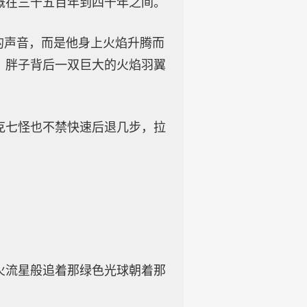
概在三千五百年到四千年之间。
的声音，而是他身上火焰升腾而
，胖子背后一双巨大的火焰羽翼
克七怪也不禁快速后退几步，拉
。
火流星般追着那绿色光球朝着那