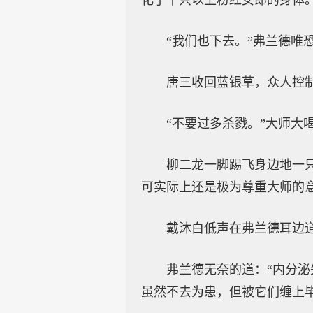
化了十只以上粉红女郎的身体
“我们也下去。”弗兰德唯
唐三收回蓝银草，众人控
“不要过多杀戮。”大师
柳二龙一脚踢飞身边地一
可实际上还是极为尊重大师的
戴沐白低声在弗兰德耳边
弗兰德无奈的道：“内分
虽然不去为患，但被它们缠上毕