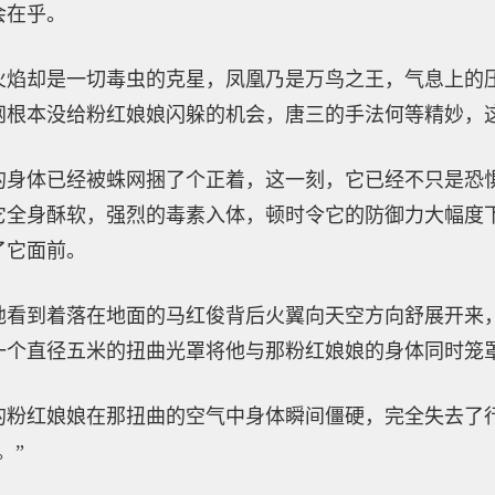
会在乎。
火焰却是一切毒虫的克星，凤凰乃是万鸟之王，气息上的
网根本没给粉红娘娘闪躲的机会，唐三的手法何等精妙，
的身体已经被蛛网捆了个正着，这一刻，它已经不只是恐
它全身酥软，强烈的毒素入体，顿时令它的防御力大幅度
了它面前。
地看到着落在地面的马红俊背后火翼向天空方向舒展开来
一个直径五米的扭曲光罩将他与那粉红娘娘的身体同时笼
的粉红娘娘在那扭曲的空气中身体瞬间僵硬，完全失去了
。”