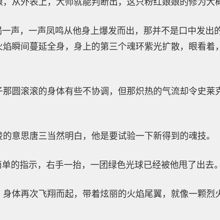
娘，从外表上，大师就能判断出，这只粉红娘娘的修为大
大喝一声，一声凤鸣从他身上爆发而出，那并不是口中发出
火焰瞬间蔓延全身，身上的第三个魂环紫光扩散，眼看着
子那圆滚滚的身体有些不协调，但那炽热的气流却令史莱
俊的意思唐三当然明白，他是要试验一下新得到的魂技。
简单的指示，右手一抬，一团绿色光球已经被他甩了出去
，身体再次飞翔而起，带着炫丽的火焰尾翼，就像一颗烈