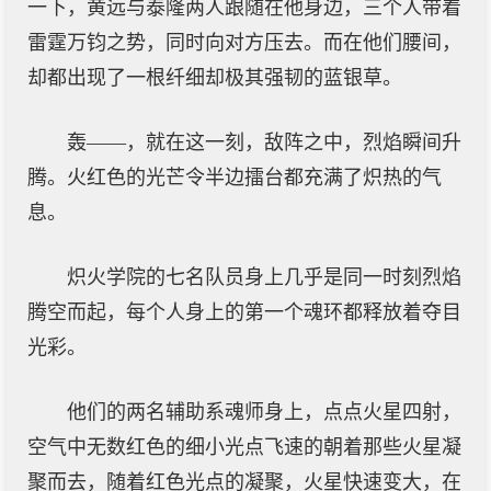
一下，黄远与泰隆两人跟随在他身边，三个人带着
雷霆万钧之势，同时向对方压去。而在他们腰间，
却都出现了一根纤细却极其强韧的蓝银草。
轰——，就在这一刻，敌阵之中，烈焰瞬间升
腾。火红色的光芒令半边擂台都充满了炽热的气
息。
炽火学院的七名队员身上几乎是同一时刻烈焰
腾空而起，每个人身上的第一个魂环都释放着夺目
光彩。
他们的两名辅助系魂师身上，点点火星四射，
空气中无数红色的细小光点飞速的朝着那些火星凝
聚而去，随着红色光点的凝聚，火星快速变大，在