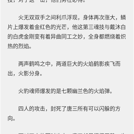
技，对于这一击，他们势在必得。
火无双双手之间利爪浮现，身体再次涨大，鳞
片上爆发着金红色的光芒，他这第三魂技与戴沐白
的白虎金刚变有着异曲同工之妙，全身都燃烧着炽
热的烈焰。
两声鹤鸣之中，两道巨大的火焰鹤影疾飞而
出，火影分身。
火豹魂师爆发的是七颗幽兰色的火焰弹。
四人的攻击，封死了唐三所有可以闪躲的方
向。