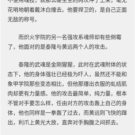
不使用魂技，就那么硬生生的再次冲了上来，毫无
花哨地朝着戴沐白撞去。他要捍卫的，是自己正面
无敌的称号。
而炽火学院的另一名强攻系魂师却有些倒霉
了，他面对的是泰隆与黄远两个人的攻击。
泰隆的武魂是金刚猩猩，此时在武魂附体的状
态下，他的身体强壮已经极为吓人，虽然还不能和
象甲学院那些变态相比，但他那爆出衣服的虬结肌
肉却更有力量感。他的攻击最简单，纯力量，根本
不管对手要怎么样，任由对方的攻击轰上自己的身
体，他也同样是一拳轰了过去，而黄远则飞快的蹿
出，利爪上黄光大放，直奔对手胸腹之间抓去。