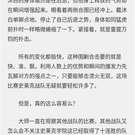
沐白的身体虽然是在后退，但他身上释放的气势却
在瞬间增强起来。眼看着两侧合围已经冲上。戴沐
白单脚点地。停止了自己后退之势，身体如同猛虎
前扑时一样略微蜷缩了一下。紧接着，就是雷霆万
钧的扑击。
所有的变化都极快，这种围剿合击要的就是
快、准、狠。利用人数上的优势和瞬间的爆发力先
瓦解对方的强点之一，只要能够击溃火无双，这场
比赛史莱克战队无疑就要轻松许多了。
但是，真的这么容易么？
大师一直在观察其他战队的比赛，其他战队又
怎么会不关注史莱克学院这已经取得了十连胜的队