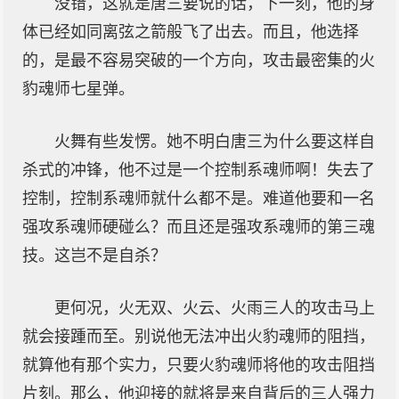
没错，这就是唐三要说的话，下一刻，他的身
体已经如同离弦之箭般飞了出去。而且，他选择
的，是最不容易突破的一个方向，攻击最密集的火
豹魂师七星弹。
火舞有些发愣。她不明白唐三为什么要这样自
杀式的冲锋，他不过是一个控制系魂师啊！失去了
控制，控制系魂师就什么都不是。难道他要和一名
强攻系魂师硬碰么？而且还是强攻系魂师的第三魂
技。这岂不是自杀？
更何况，火无双、火云、火雨三人的攻击马上
就会接踵而至。别说他无法冲出火豹魂师的阻挡，
就算他有那个实力，只要火豹魂师将他的攻击阻挡
片刻。那么，他迎接的就将是来自背后的三人强力