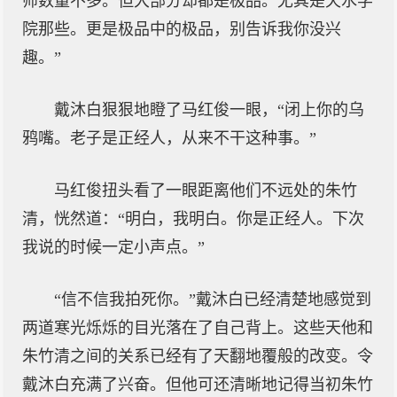
师数量不多。但大部分却都是极品。尤其是天水学
院那些。更是极品中的极品，别告诉我你没兴
趣。”
戴沐白狠狠地瞪了马红俊一眼，“闭上你的乌
鸦嘴。老子是正经人，从来不干这种事。”
马红俊扭头看了一眼距离他们不远处的朱竹
清，恍然道：“明白，我明白。你是正经人。下次
我说的时候一定小声点。”
“信不信我拍死你。”戴沐白已经清楚地感觉到
两道寒光烁烁的目光落在了自己背上。这些天他和
朱竹清之间的关系已经有了天翻地覆般的改变。令
戴沐白充满了兴奋。但他可还清晰地记得当初朱竹