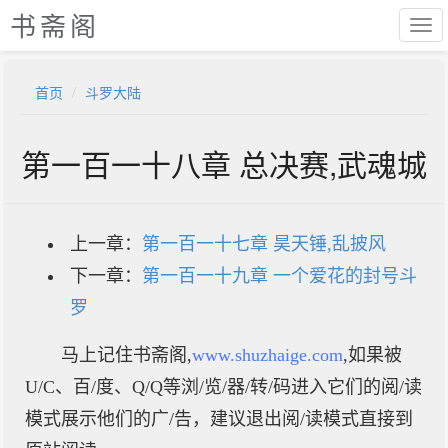
书斋阁
首页
斗罗大陆
第一百一十八章 总决赛,武魂城
上一章：
第一百一十七章 昊天锤,乱披风
下一章：
第一百一十九章 一个爱花的封号斗
罗
马上记住书斋阁,
www.shuzhaige.com
,如果被
U/C、百/度、Q/Q等浏/览/器/转/码进入它们的阅/读
模式展示他们的广/告，建议退出阅/读模式直接到