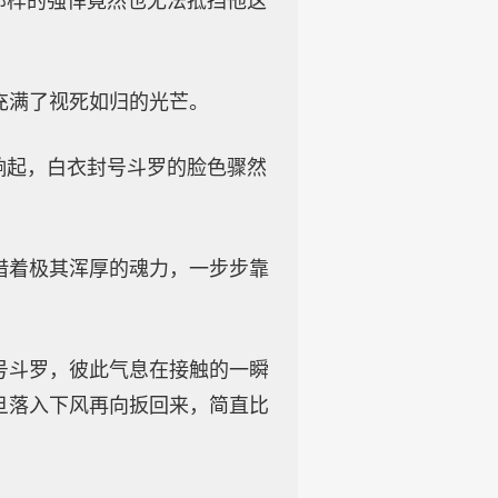
那样的强悍竟然也无法抵挡他这
充满了视死如归的光芒。
响起，白衣封号斗罗的脸色骤然
借着极其浑厚的魂力，一步步靠
号斗罗，彼此气息在接触的一瞬
旦落入下风再向扳回来，简直比