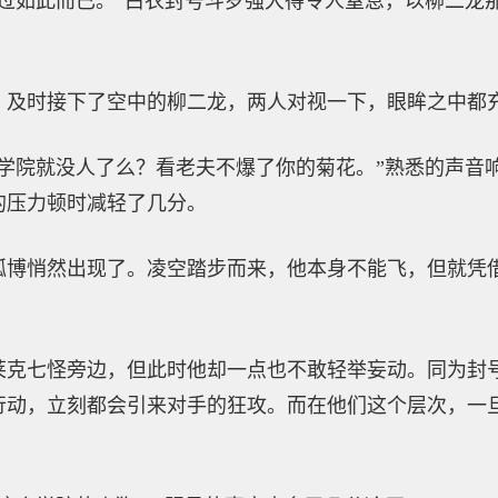
不过如此而已。”白衣封号斗罗强大得令人窒息，以柳二龙
，及时接下了空中的柳二龙，两人对视一下，眼眸之中都
克学院就没人了么？看老夫不爆了你的菊花。”熟悉的声音
的压力顿时减轻了几分。
孤博悄然出现了。凌空踏步而来，他本身不能飞，但就凭
莱克七怪旁边，但此时他却一点也不敢轻举妄动。同为封
行动，立刻都会引来对手的狂攻。而在他们这个层次，一