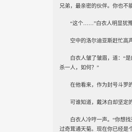
兄弟，最亲密的伙伴。你也不
“这个……”白衣人明显犹
空中的洛尔迪亚斯赶忙高声
白衣人皱了皱眉，道：“
杀一人，如何？”
在他看来，作为封号斗罗
可谁知道，戴沐白却坚定
白衣人冷哼一声。“你想
过奇茸通天菊。现在你已经是个