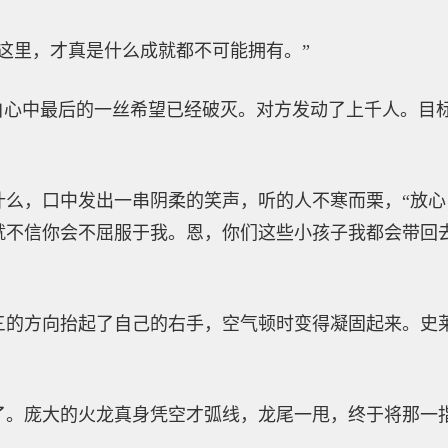
这里，才真是什么成就都不可能拥有。”
沐白心中最后的一丝希望已经破灭。对方发动了上千人。目
什么，口中发出一串阴柔的笑声，听的人不寒而栗，“放
就不信你会不屈服于我。恩，你们这些小孩子我都会带回
三的方向抬起了自己的右手，空气顿时变得凝固起来。史
了。庞大的火龙真身凭空才弧线，龙尾一甩，终于将那一