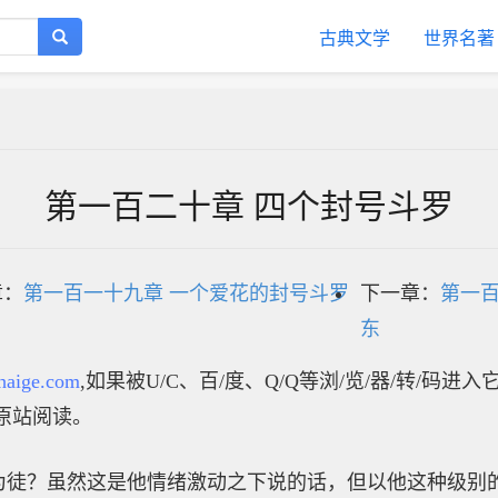
古典文学
世界名著
第一百二十章 四个封号斗罗
章：
第一百一十九章 一个爱花的封号斗罗
下一章：
第一百
东
haige.com
,如果被U/C、百/度、Q/Q等浏/览/器/转/码进
原站阅读。
为徒？虽然这是他情绪激动之下说的话，但以他这种级别