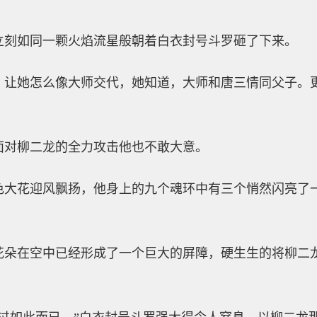
立刻如同一颗火焰流星般朝着白衣封号斗罗砸了下来。
，让她怎么像大师交代，她知道，大师和唐三情同父子。
面对柳二龙的全力攻击他也不敢大意。
色大花迎风飘扬，他身上的九个魂环中有三个悄然闪亮了
。
花朵在空中已经形成了一个巨大的屏障，硬生生的将柳二
。