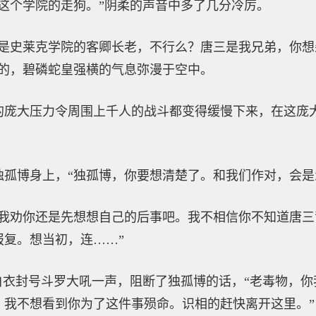
这个学院的走狗。”阴柔的声音中多了几分冷厉。
夫是史莱克学院的客卿长老，不行么？唐三是我兄弟，你
色的，碧磷蛇皇强横的气息弥漫于空中。
的庞大压力令周围上千人的战斗都变得缓慢下来，在这庞
独孤博身上，“独孤博，你要想清楚了。和我们作对，会是
“我劝你还是先想想自己的后事吧。我不相信你不知道唐
报复。想当初，连……”
白衣封号斗罗大吼一声，阻断了独孤博的话，“老毒物，
。我不想看到你为了这件事殒命。识相的赶快离开这里。”