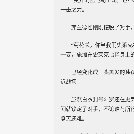
“变异的蓝电霸王龙，也
一击之力。
弗兰德也刚刚摆脱了对手
“菊花关，你当我们史莱
一变，施加在史莱克七怪身上
已经变化成一头黑发的独
近战场。
虽然白衣封号斗罗还在史
间就锁定了对手，不论谁有所
登天还难。