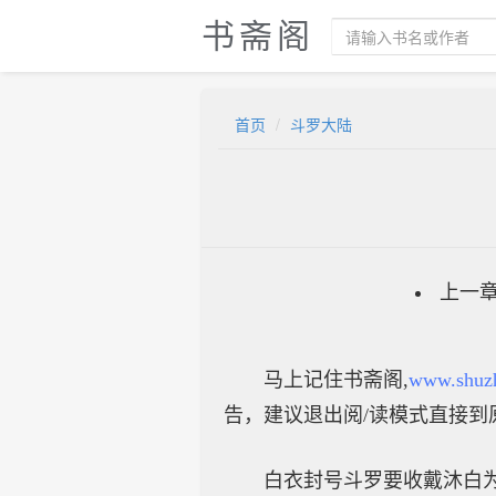
书斋阁
首页
斗罗大陆
上一
马上记住书斋阁,
www.shuz
告，建议退出阅/读模式直接到
白衣封号斗罗要收戴沐白