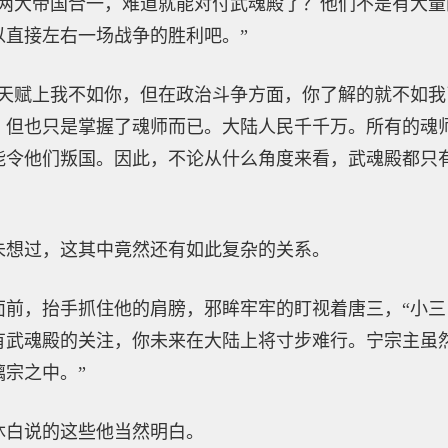
算两大帝国合一，难道就能对付武魂殿了？他们不是有大
以直接左右一场战争的胜利吧。”
在天赋上我不如你，但在政治斗争方面，你了解的就不如
，但也只是掌握了魂师而已。大陆人民千千万。所有的魂
能令他们叛国。因此，不论从什么角度来看，武魂殿都只
未想过，这其中竟然还有如此复杂的关系。
面前，抬手抓住他的肩膀，邪眸牢牢的盯视着唐三，“小
有武魂殿的关注，你未来在大陆上将寸步难行。宁宗主虽
宗之中。”
沐白说的这些他当然明白。