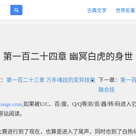
古典文学
世界名著
第一百二十四章 幽冥白虎的身世
章：
第一百二十三章 万年魂技的变异技能
下一章：
第一百
融合技
haige.com
,如果被U/C、百/度、Q/Q等浏/览/器/转/码进
原站阅读。
大赛进行到了现在，也算是进入了尾声，同时也到了白热