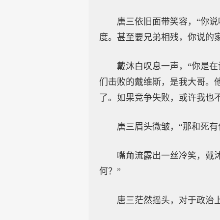
唐三依旧面带笑容，“你
度。甚至要兄弟相残，你说的
戴沐白叹息一声，“你是
们击败的戴维斯，是我大哥。
了。如果竞争失败，或许我也
唐三眉头微皱，“那和死有
嘴角流露出一丝冷笑，戴
何？”
唐三茫然摇头，对于政治