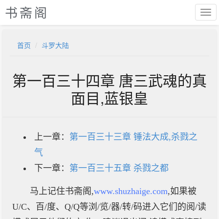
书斋阁
首页
斗罗大陆
第一百三十四章 唐三武魂的真
面目,蓝银皇
上一章：
第一百三十三章 锤法大成,杀戮之
气
下一章：
第一百三十五章 杀戮之都
马上记住书斋阁,
www.shuzhaige.com
,如果被
U/C、百/度、Q/Q等浏/览/器/转/码进入它们的阅/读