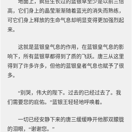
地面上，疯狂生长过的蓝银草至少是以前三倍
高，它们身上的晶莹渐渐随着蓝光的消失而熟练，
可它们身上释放的生命气息却明显变得更加强烈起
来。
这就是蓝银皇气息的作用，在蓝银皇气息的影
响下，所有蓝银草都得到了质的飞跃。唐三从这里
得到了许多许多，但他的蓝银皇者气息也赋予了很
多。
“别哭，伟大的陛下。过去的已经过去了。我
们需要您的庇佑。”蓝银王轻轻地呼唤着。
一切已经安静下来的唐三缓缓睁开他那双朦胧
的泪眼，“谢谢您。”