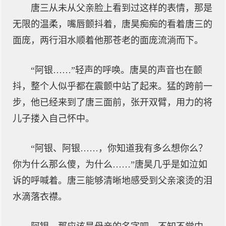
唐三从未从父亲脸上看到过这样的表情，那是
无限的温柔，嘴唇颤抖着，唐昊痴痴的看着唐三的
面庞，两行泪水顺着他那苍老的面庞流淌而下。
“阿银……”轻声的呼唤。唐昊的声音也在颤
抖，整个人似乎都在震颤中站了起来。猛的跨前一
步，他已经来到了唐三面前，张开双臂，用力的将
儿子搂入自己怀中。
“阿银、阿银……，你知道我有多么想你么？
你为什么那么傻，为什么……”唐昊几乎是如泣如
诉的呼喊着。唐三能够清晰地感受到父亲滚烫的泪
水滴落衣襟。