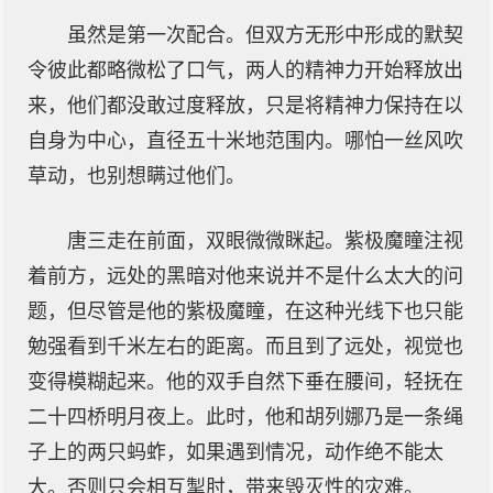
虽然是第一次配合。但双方无形中形成的默契
令彼此都略微松了口气，两人的精神力开始释放出
来，他们都没敢过度释放，只是将精神力保持在以
自身为中心，直径五十米地范围内。哪怕一丝风吹
草动，也别想瞒过他们。
唐三走在前面，双眼微微眯起。紫极魔瞳注视
着前方，远处的黑暗对他来说并不是什么太大的问
题，但尽管是他的紫极魔瞳，在这种光线下也只能
勉强看到千米左右的距离。而且到了远处，视觉也
变得模糊起来。他的双手自然下垂在腰间，轻抚在
二十四桥明月夜上。此时，他和胡列娜乃是一条绳
子上的两只蚂蚱，如果遇到情况，动作绝不能太
大。否则只会相互掣肘，带来毁灭性的灾难。