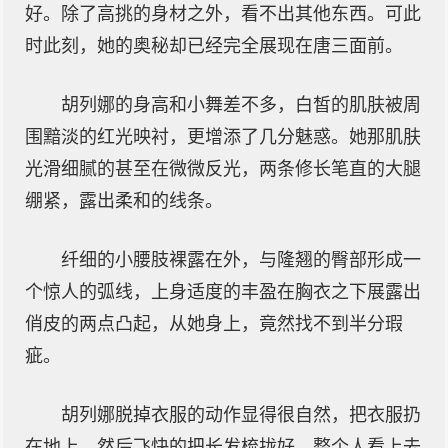
好。除了高挑的身材之外，看不出其他东西。可此
时此刻，她的奥秘却已经完全展现在唐三面前。
胡列娜的身高和小舞差不多，白皙的肌肤被周
围黯淡的红光映衬，更增添了几分魅惑。她那肌肤
光滑细腻的甚至在微微反光，两条修长笔直的大腿
绷紧，露出柔和的线条。
纤细的小腰肢裸露在外，与隆翘的臀部形成一
个惊人的弧线，上身适度的丰盈在胸衣之下展露出
俏皮的两点凸起，从她身上，竟然找不到半分瑕
疵。
胡列娜脱掉衣服的动作显得很自然，把衣服扔
在地上，然后飞快的把长发梳拢好，整个人看上去