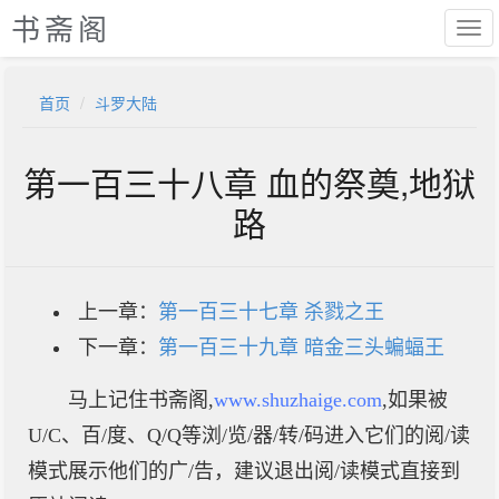
书斋阁
首页
斗罗大陆
第一百三十八章 血的祭奠,地狱
路
上一章：
第一百三十七章 杀戮之王
下一章：
第一百三十九章 暗金三头蝙蝠王
马上记住书斋阁,
www.shuzhaige.com
,如果被
U/C、百/度、Q/Q等浏/览/器/转/码进入它们的阅/读
模式展示他们的广/告，建议退出阅/读模式直接到