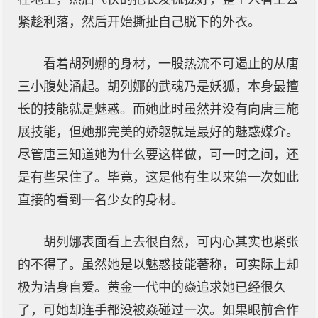
紧趁利落，然后开始撕扯自己脱下的外衣。
看着胡列娜的身材，一股热流不可遏止的从唐
三小腹处涌起。胡列娜的武魂乃是妖狐，本身最擅
长的技能就是魅惑。而她此时虽然并没有向唐三施
展技能，但她那完美的娇躯就是最好的魅惑媒介。
尽管唐三知道她为什么要这样做，可一时之间，还
是有些呆住了。毕竟，这是他有生以来第一次如此
直接的看到一名少女的身材。
胡列娜表面看上去很自然，可内心其实也紧张
的不得了。虽然她是以魅惑技能著称，可实际上却
极为洁身自爱。黄金一代中的焱追求她已经很久
了，可她却连手都没被焱碰过一次。如果眼前合作