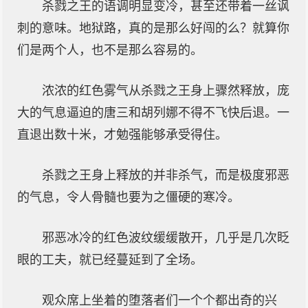
杀戮之王的语调明显变冷，甚至还带着一丝讽
刺的意味。地狱路，真的是那么好闯的么？就算你
们是两个人，也不是那么容易的。
浓浓的红色雾气从杀戮之王身上骤然释放，庞
大的气息逼迫的唐三和胡列娜不得不飞快后退。一
直退出数十米，才勉强能够承受得住。
杀戮之王身上释放的并非杀气，而是极度邪恶
的气息，令人骨髓也要为之僵硬的寒冷。
邪恶冰冷的红色波纹缓缓散开，几乎是几次眨
眼的工夫，就已经蔓延到了全场。
观众席上坐着的堕落者们一个个都出奇的兴