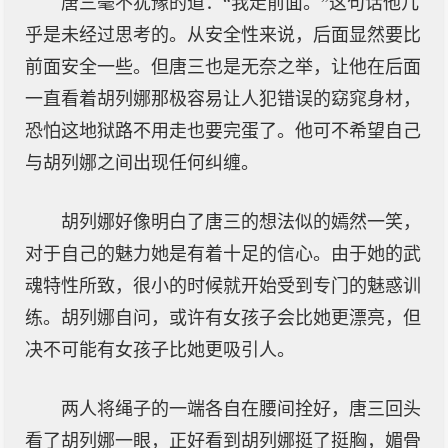
唐三毫不犹豫的道：“我走前面。”这句话他几
乎是未经过思考的。从安全性来说，后面显然要比
前面安全一些。但唐三也是无奈之举，让他在后面
一直看着胡列娜那极容易让人犯错误的窈窕身材，
恐怕这地狱路不用走也要完蛋了。他可不希望自己
与胡列娜之间出现任何纠缠。
胡列娜好像明白了唐三的想法似的嫣然一笑，
对于自己的魅力她是有着十足的信心。由于她的武
魂特性所致，很小的时候就开始受到专门的魅惑训
练。胡列娜自问，或许有女孩子会比她更漂亮，但
决不可能有女孩子比她更吸引人。
两人将绳子的一端各自在腰间拴好，唐三回头
看了胡列娜一眼，正好看到胡列娜挺了挺胸，媚骨