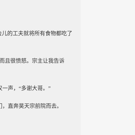
会儿的工夫就将所有食物都吃了
，而且很愤怒。宗主让我告诉
一声，“多谢大哥。”
门，直奔昊天宗前院而去。