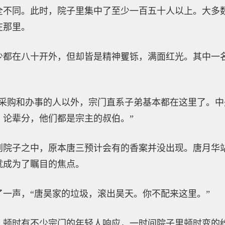
全不同。此时，院子里集中了至少一百五十人以上。大多
在那里。
少都在八十开外，但却皆是精神矍铄，满面红光。其中一
面采购和办事的人以外，宗门直系子弟基本都在这里了。
。论辈分，他们都是宗主的叔伯。”
到院子之中，原本唐三预计会有的香案并没出现。唐月华
就成为了瞩目的焦点。
一声，“唐昊家的垃圾，滚出昊天。你不配来这里。”
，顿时有不少宗门的年轻人响应，一时间院子里顿时变的