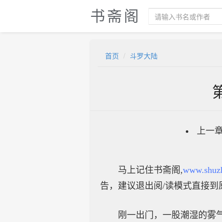
书斋阁
首页
斗罗大陆
上一
马上记住书斋阁,
www.shuz
告，建议退出阅/读模式直接到
刚一出门，一股潮湿的雾