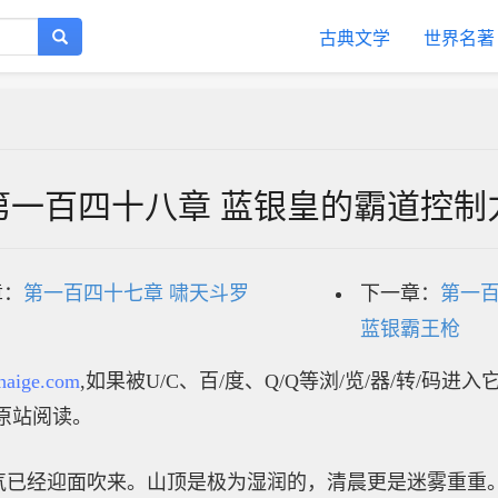
古典文学
世界名著
第一百四十八章 蓝银皇的霸道控制
章：
第一百四十七章 啸天斗罗
下一章：
第一百
蓝银霸王枪
haige.com
,如果被U/C、百/度、Q/Q等浏/览/器/转/码进
原站阅读。
气已经迎面吹来。山顶是极为湿润的，清晨更是迷雾重重