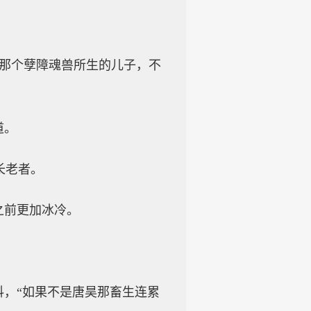
和那个孽障魂兽所生的儿子，不
道。
长老者。
之前更加冰冷。
抖，“如果不是唐昊那畜生连累