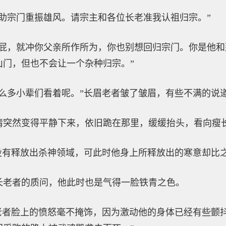
助宗门重振雄风。请宗主和各位长老准我认祖归宗。”
放屁，就冲你父亲所作所为，你也别想回归宗门。你是他
山门，但也不会让一个杂种归宗。”
么多小辈们看着呢。”长眉老者皱了皱眉，有些不满的说
情突然变得平静下来，依旧跪在那里，缓缓抬头，看向瘦
他没有释放出杀神领域，可此时他身上所释放出的寒意却比
长老者的质问，他此时也是气得一脸铁青之色。
老者脸上的愤怒毫不掩饰，因为激动他的身体已经有些颤