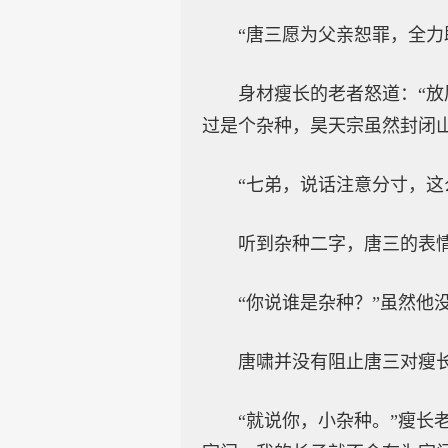
“唐三愿为父亲恕罪，全力
身材瘦长的老者怒道：“
过是个杂种，昊天宗虽然封闭
“七弟，说话注意分寸，这
听到杂种二字，唐三的表
“你说谁是杂种？”虽然
唐啸并没有阻止唐三对瘦
“就说你，小杂种。”瘦长