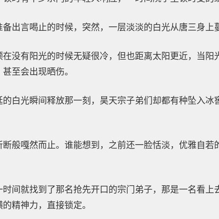
准备出言喝止的时候，突然，一层淡淡的白光从唐三身上
顶在没有阳光的时候无疑很冷，但也距离太阳更近，当阳
，甚至会出现晒伤。
延的白光瞬间释放那一刻，昊天宗子弟们却都有种坠入冰
斩断般嘎然而止。谁能想到，之前还一脸恬淡，优雅自若
一时间就找到了那名抢先开口的宗门弟子，那是一名看上
横的精神力，直接锁定。