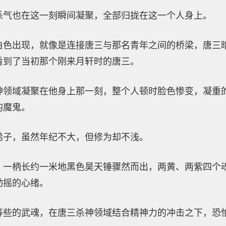
杀气也在这一刻瞬间凝聚，全部归拢在这一个人身上。
白色出现，就像是连接唐三与那名青年之间的桥梁，唐三
看到了当初那个刚来月轩时的唐三。
神领域凝聚在他身上那一刻，整个人顿时脸色惨变，凝重
的魔鬼。
弟子，虽然年纪不大，但修为却不浅。
，一柄长约一米地黑色昊天锤骤然而出，两黄、两紫四个
动摇的心绪。
等些的武魂，在唐三杀神领域结合精神力的冲击之下，恐