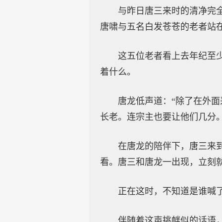
与昨日唐三来时的清净完
唐啸与五名白发苍苍的老者站
这五位老者看上去年纪至
着什么。
唐龙低声道：“除了在外
长老。连宗主也要让他们几分
在唐龙的陪伴下，唐三来
看。唐三和唐龙一出现，立刻
正在这时，不知道是谁喊了
伴随着这声挑衅似的话语