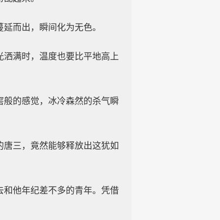
蔓延而出，瞬间化为无色。
光洒满时，温度也要比平地高上
窖般的感觉，冰冷森然的杀气瞬
的唐三，竟然能够释放出这犹如
去和他年纪差不多的青年。凭借