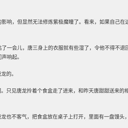
的影响，但显然无法修炼紫极魔瞳了。看来，如果自己在
站了一会儿，唐三身上的衣服就有些湿了，令他不得不退
门声响起。
唐龙的。
开门。只见唐龙拎着个食盒走了进来，和昨天唐甜甜送来的
”唐龙也不客气，把食盒放在桌子上打开，里面有一盘馒头