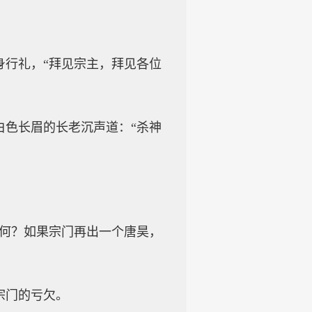
身行礼，“拜见宗主，拜见各位
白色长眉的长老沉声道：“杀神
如何？如果宗门再出一个唐昊，
宗门的亏欠。