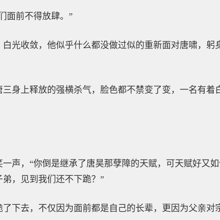
们面前不得放肆。”
，白光收敛，他似乎什么都没做过似的重新面对唐啸，躬
唐三身上释放的强横杀气，脸色都不禁变了变，一名有着
笑一声，“你倒是继承了唐昊那孽障的天赋，可天赋好又
子弟，见到我们还不下跪？”
跪了下去，不仅因为面前都是自己的长辈，更因为父亲对