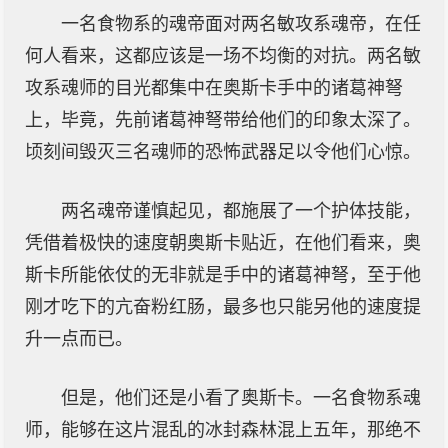
一名食物系的魂帝面对两名敏攻系魂帝，在任
何人看来，这都应该是一场不均衡的对抗。两名敏
攻系魂师的目光都集中在奥斯卡手中的诸葛神弩
上，毕竟，先前诸葛神弩带给他们的印象太深了。
顷刻间毁灭三名魂师的恐怖武器足以令他们心惊。
两名魂帝谨慎起见，都施展了一个护体技能，
凭借着极快的速度朝奥斯卡贴近，在他们看来，奥
斯卡所能依仗的无非就是手中的诸葛神弩，至于他
刚才吃下的亢奋粉红肠，最多也只能另他的速度提
升一点而已。
但是，他们还是小看了奥斯卡。一名食物系魂
师，能够在这片混乱的冰封森林混上五年，那绝不