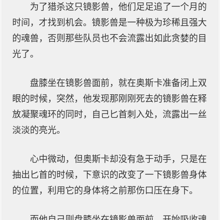
为了猎杀这只镜影兽，他们足足追了一个月的
时间，才找到机会。镜影兽是一种极为珍稀且强大
的魂兽，否则那些队员也不会流露出如此贪婪的目
光了。
盘膝坐在镜影兽面前，就在奥斯卡准备闭上双
眼的时候，突然，他发现那刚刚死去的镜影兽在释
放凝聚魂环的同时，自己匕首刺入处，流露出一丝
淡淡的亮光。
心中微动，但奥斯卡却没有急于动手，只是在
抽出匕首的时候，下意识的改变了一下镜影兽身体
的位置，利用它的身体将之前那伤口压在身下。
而他自己则盘膝坐在镜影兽面前，开始吸收魂