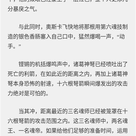
分暴戾之气。
与此同时，奥斯卡飞快地将那根用第六魂技制
造的银色香肠塞入自己口中，猛然爆喝一声，“动
手。”
铿锵的机括爆鸣声中，诸葛神弩已经喷吐出了
死亡的利箭，在如此近的距离之内，再加上诸葛神
弩本身恐怖的射速，十六根弩箭瞬间爆发出的攻击
力绝对是可怕的。
当其冲，距离最近的三名魂师已经被笼罩在十
六根弩箭的攻击范围之内。这三名魂师中，两名魂
王、一名魂帝。如果给他们足够的准备时间，运用