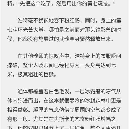
特，“先把这个吃了，然后用出你的第七魂技。”
浩特毫不犹豫地吞下粉红肠，同时，身上的第
七魂环光芒大量。哪怕是之前面对那头镜影兽的时
候，他都没有施展过的武魂真身骤然释放出来。
在其他魂师的惊叹声中，浩特身上的衣服瞬间
撑破，整个人眨眼间已经化身为一头身高达到七
米，极其粗壮的巨熊。
通体都覆盖着白色毛发，一层冰霜般的冻气从
体内弥漫而出，在这本就很寒冷的冰封森林中更是
相得益彰。凝厚的气息仿佛令周围的空气都变成了
有形一般。尤其是在奥斯卡的亢奋粉红肠增幅之
下，他的双眼已经蒙上了一层红色，整个人更添几