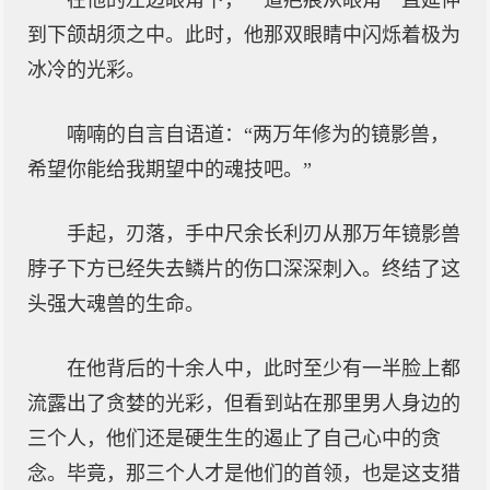
在他的左边眼角下，一道疤痕从眼角一直延伸
到下颌胡须之中。此时，他那双眼睛中闪烁着极为
冰冷的光彩。
喃喃的自言自语道：“两万年修为的镜影兽，
希望你能给我期望中的魂技吧。”
手起，刃落，手中尺余长利刃从那万年镜影兽
脖子下方已经失去鳞片的伤口深深刺入。终结了这
头强大魂兽的生命。
在他背后的十余人中，此时至少有一半脸上都
流露出了贪婪的光彩，但看到站在那里男人身边的
三个人，他们还是硬生生的遏止了自己心中的贪
念。毕竟，那三个人才是他们的首领，也是这支猎