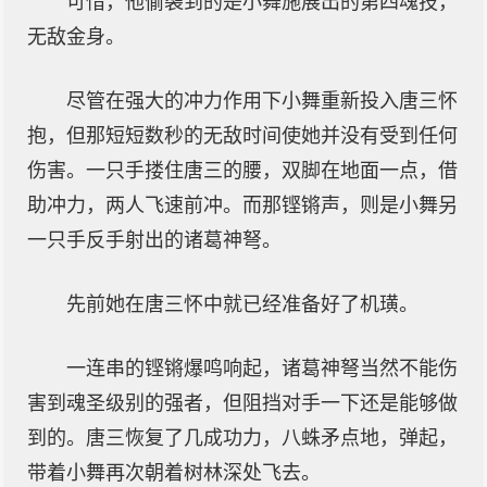
可惜，他偷袭到的是小舞施展出的第四魂技，
无敌金身。
尽管在强大的冲力作用下小舞重新投入唐三怀
抱，但那短短数秒的无敌时间使她并没有受到任何
伤害。一只手搂住唐三的腰，双脚在地面一点，借
助冲力，两人飞速前冲。而那铿锵声，则是小舞另
一只手反手射出的诸葛神弩。
先前她在唐三怀中就已经准备好了机璜。
一连串的铿锵爆鸣响起，诸葛神弩当然不能伤
害到魂圣级别的强者，但阻挡对手一下还是能够做
到的。唐三恢复了几成功力，八蛛矛点地，弹起，
带着小舞再次朝着树林深处飞去。