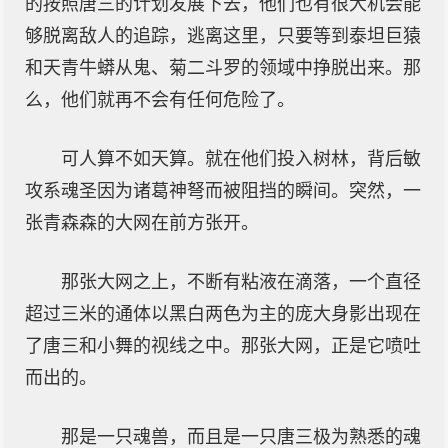
的按照唐三的计划发展下去，他们也有很大机会能
够脱离敌人的追踪，逃离这里，只要等到泰坦巨猿
和天青牛蟒从鬼、菊二斗罗的领域中挣脱出来。那
么，他们就再不会有任何危险了。
可人算不如天算。就在他们投入树林，背后敏
攻系魂圣因为诸葛神弩而被阻挡的瞬间。突然，一
张青森森的大网在前方张开。
那张大网之上，不断有粘液在滴落，一个直径
超过三米的通体以黑白两色为主的庞大身影出现在
了唐三和小舞的视线之中。那张大网，正是它喷吐
而出的。
那是一只魂兽，而且是一只唐三极为熟悉的魂