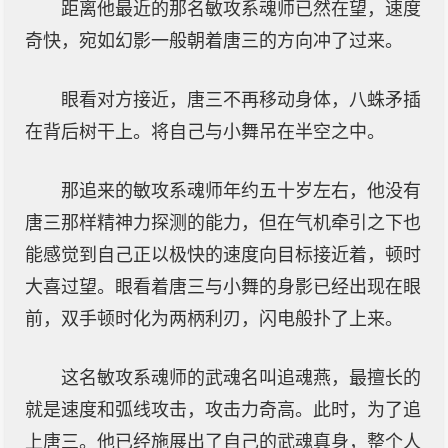
距离他最近的那名敏攻系魂师已然在望，速度
奇快，宛如幻影一般朝着唐三的方向冲了过来。
眼看对方接近，唐三不再移动身体，八蛛矛插
在背后树干上。将自己与小舞吊在半空之中。
那追来的敏攻系魂师年约五十岁左右，他没有
唐三那样精神力探测的能力，但在气机牵引之下也
能感觉到自己正以极快的速度向目标接近着，顿时
大喜过望。眼看着唐三与小舞的身影已经出现在眼
前，双手顿时化为两柄利刃，闪电般扑了上来。
这名敏攻系魂师的武魂名叫追魂燕，最擅长的
就是速度和弧线攻击，攻击力奇高。此时，为了追
上唐三。他已经施展出了自己的武魂真身，整个人