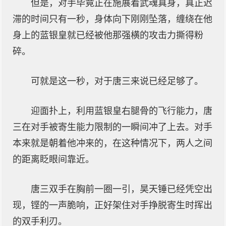
但是，对手毕竟正在施展着武魂真身，真正迟
滞的时间只有一秒，身体向下刚刚坠落，缠绕在他
身上的蓝银皇就已经被他那强横的攻击力撕得粉
碎。
可就是这一秒，对于唐三来说已经足够了。
迎面扑上，利用蓝银皇右腿骨的飞行能力，唐
三在对手被寄生能力限制的一瞬间冲了上去。对手
本来就是朝着他冲来的，在这种情况下，两人之间
的距离眨眼间靠近。
唐三双手在胸前一圈一引，昊天锤已经凭空出
现，铿的一声脆响，正好架住对手挣脱寄生时挥出
的双手利刃。