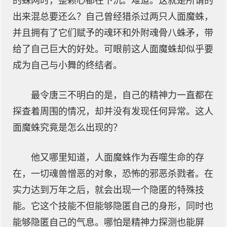
的蛛网时，整颗心都在下沉。难道。这就是所谓的
出来混总要还么？自己曾经猎杀过两只人面魔蛛，
并且拥有了它们赋予的魂环和外附魂骨八蛛矛，带
给了自己巨大的好处。可眼前这人面魔蛛却似乎要
成为自己与小舞的终结者。
最令唐三不明白的是，自己的精神力一直都在
探查着周围的情况，却并没有发现任何异常。这人
面魔蛛究竟是怎么出现的？
他又哪里知道，人面魔蛛作为吞噬生命的存
在，一切魂兽憎恶的对象，恐怖的邪恶杀戮者。在
实力达到万年之后，就会出现一个隐匿的特殊技
能。它这个技能不但能够隐匿自己的身形，同时也
能够隐匿自己的气息。哪怕是精神力探测也能屏