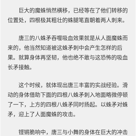
巨大的魔蛛悄然横移，已经等在了他们转移的
位置处，四根极其粗壮的蛛腿笔直朝着两人刺来。
唐三的八蛛矛吞噬吸血效果就是从人面魔蛛而
来的，他当然知道被这蛛矛刺中会产生怎样的后
果。就算身体再坚韧，他也绝不敢与这恐怖的吸血
长矛接触。
这个时候，就体现出唐三丰富的实战经验。滑
动的身体借助下面的四根八蛛矛刺入地面略微停顿
了一下，上方的四根八蛛矛同时扬起。以蛛矛对蛛
矛，迎上了人面魔蛛的攻击。
铿锵脆响中，唐三与小舞的身体在巨大的冲击