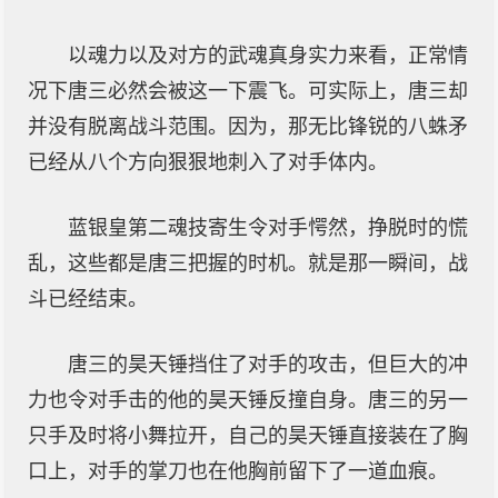
以魂力以及对方的武魂真身实力来看，正常情
况下唐三必然会被这一下震飞。可实际上，唐三却
并没有脱离战斗范围。因为，那无比锋锐的八蛛矛
已经从八个方向狠狠地刺入了对手体内。
蓝银皇第二魂技寄生令对手愕然，挣脱时的慌
乱，这些都是唐三把握的时机。就是那一瞬间，战
斗已经结束。
唐三的昊天锤挡住了对手的攻击，但巨大的冲
力也令对手击的他的昊天锤反撞自身。唐三的另一
只手及时将小舞拉开，自己的昊天锤直接装在了胸
口上，对手的掌刀也在他胸前留下了一道血痕。