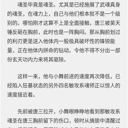
魂圣毕竟是魂圣。尤其是已经施展了武魂真身
的魂圣，在魂力上，自己与他们根本就不是一个级
别的。哪怕刚才这算不上是全面接触，唐三被昊天
锤反砸在胸前，此时也是一阵胸闷。那从胸前划过
的利刃更是送入他体内一股极具破坏性的锋锐能
量，正在他体内拼命的钻动。令他不得不分出一部
份玄天功内力来将其驱除。
这样一来，他与小舞前进的速度再次降低，已
经陷入狂暴状态的另外四名敏攻系魂师正以惊人的
速度接近着。
先前被唐三拉开，小舞眼睁睁地看到那敏攻系
魂圣在唐三胸前留下的伤口，顿时从旖旎中清醒过