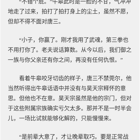
“不错个屁。”牛皋此时是一脸的不甘，气冲冲
地走了过来，拍打了拍打身上的尘土，虽然不愿，
但却不得不面对唐三。
“小子，你赢了。刚才我用了武魂，第三拳也
不用打你了。老夫说话算数。从今以后，我们御之
一族与你父亲还有你之间，再没有任何仇恨。”
看着牛皋咬牙切齿的样子，唐三不禁莞尔，他
当然听得出牛皋话语中并没有与昊天宗释怀的意
思。但他也不在意。昊天宗虽然是他的宗门，但对
于这些附属宗族确实亏欠太多。那并不是一时半会
儿，一场比试就能够化解的，只能慢慢来。
“是前辈大意了，才让晚辈取巧。要是正常战