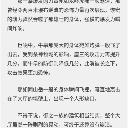
那一拳爆发的力量宛如龙吟虎啸一般霸道，那
曾经令两百米瀑布逆流的恐怖力量再次展现，恢宏
的魂力骤然吞噬了那雄壮的身体，强横的爆发力瞬
间炸响。
巨响中，牛皋那庞大的身体宛如炮弹一般飞了
出去，受到杀神领域的影响，唐三的攻击力再提升
几分，而牛皋的防御则降低几分，此消彼长之下，
攻击效果更加恐怖。
那如同山岳一般的身体瞬间飞撞，笔直地轰击
在了大厅的墙壁上，出现一个人形缺口。
不得不说，御之一族的建筑相当结实，整个大
厅虽然一阵剧烈的晃动，可终于还算没有崩溃。