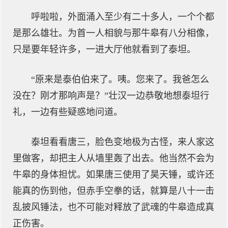
呼啦啦，外面涌入至少有二十多人，一个个都
是那么雄壮。为首一人相貌与那牛皋有八分相像，
只是要年轻许多，一进大厅他就看到了泰坦。
“原来是泰伯伯来了。咦。您来了。我爸怎么
没在？刚才那响声是？”壮汉一边恭敬地想泰坦行
礼，一边有些疑惑地问道。
泰坦看看唐三，脸色变地极为古怪，来人家这
里做客，却把主人从墙里轰了出去。他当然不会为
牛皋的身体担忧。如果唐三使用了昊天锤，或许还
能真的伤到他，但赤手空拳的话，就算是八十一击
乱披风锤法，也不可能对释放了武魂的牛皋造成真
正伤害。