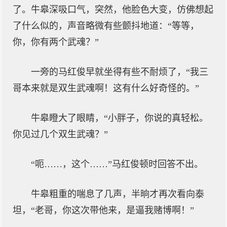
了。牛皋深吸口气，突然，他脸色大变，仿佛想起
了什么似的，声音略微有些颤抖地道：“等等，
你，你有两个武魂？”
一旁的马红俊早就坐得有些不耐烦了，“我三
哥本来就是双生武魂啊！这有什么好奇怪的。”
牛皋瞪大了眼睛，“小胖子，你说的真轻松。
你见过几个双生武魂？”
“呃……，这个……”马红俊顿时回答不出。
牛皋粗重的喘息了几声，半晌才再次看向泰
坦，“老哥，你这次带他来，是逼我赌博啊！”