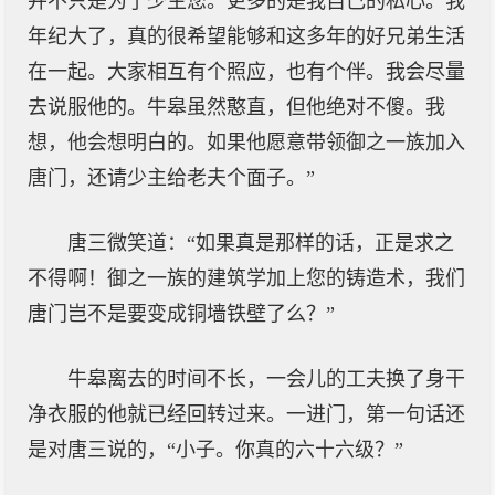
并不只是为了少主您。更多的是我自己的私心。我
年纪大了，真的很希望能够和这多年的好兄弟生活
在一起。大家相互有个照应，也有个伴。我会尽量
去说服他的。牛皋虽然憨直，但他绝对不傻。我
想，他会想明白的。如果他愿意带领御之一族加入
唐门，还请少主给老夫个面子。”
唐三微笑道：“如果真是那样的话，正是求之
不得啊！御之一族的建筑学加上您的铸造术，我们
唐门岂不是要变成铜墙铁壁了么？”
牛皋离去的时间不长，一会儿的工夫换了身干
净衣服的他就已经回转过来。一进门，第一句话还
是对唐三说的，“小子。你真的六十六级？”