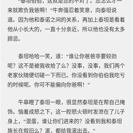
“泰坦伯伯，这就是您的不对了。您怎么才一
来就欺负我爸啊！”牛奔强忍着笑意，向泰坦说
道。因为他和泰诺之间的关系，再加上泰坦是看着
他从小长大的，一直十分亲近，所以他也没有太多
顾忌。
泰坦哈哈一笑，道：“谁让你爸爸非要较劲
呢？这不是被我收拾了么？没事，没事，我们两个
老家伙随便切磋一下而已。你没看到你伯伯我吃亏
的时候呢。你可不能偏向你爸啊！”
牛皋瞪了泰坦一眼，很显然泰坦是在帮自己掩
饰。恼羞成怒之下，这一腔怒火顿时发泄在了儿子
身上，“混蛋，谁让你们进来的？没看到我和泰坦
族长在叙旧么？滚，都给我滚出去。”