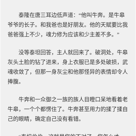
泰隆在唐三耳边低声道：“他叫牛奔。是牛皋
爷爷的长子。和我爸也是好朋友。他的天赋要比我
爸爸强上不少，魂力修为应该和少主差不多。”
没等泰坦回答，主人就回来了。破洞处，牛皋
灰头土脸的钻了进来，身上衣服已是多处破损，武
魂收敛了，但那一身灰尘和他那怪异的表情却令人
捧腹。
牛奔和一众御之一族的族人目瞪口呆地看着老
牛皋，一个个都愣住了。牛奔甚至用力的揉了揉自
己的眼睛，确定自己没有看错。