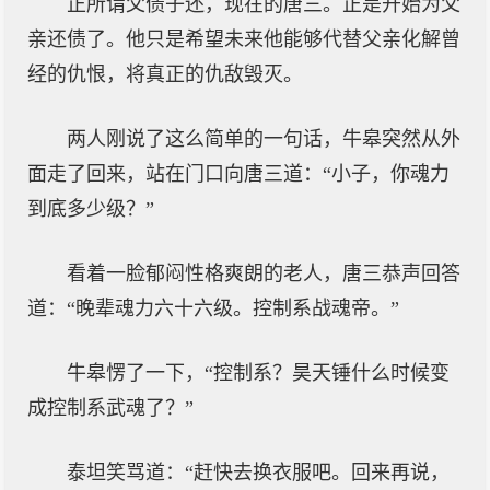
正所谓父债子还，现在的唐三。正是开始为父
亲还债了。他只是希望未来他能够代替父亲化解曾
经的仇恨，将真正的仇敌毁灭。
两人刚说了这么简单的一句话，牛皋突然从外
面走了回来，站在门口向唐三道：“小子，你魂力
到底多少级？”
看着一脸郁闷性格爽朗的老人，唐三恭声回答
道：“晚辈魂力六十六级。控制系战魂帝。”
牛皋愣了一下，“控制系？昊天锤什么时候变
成控制系武魂了？”
泰坦笑骂道：“赶快去换衣服吧。回来再说，