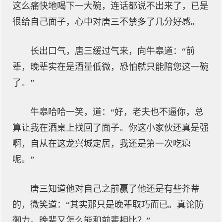
这么痛快地喝下一大碗，连话都说不出来了，已是
很给自己面子，心中对唐三不禁多了几分好感。
长出口气，唐三缓过气来，向牛皋道：“前
辈，晚辈实在是酒量低微，恐怕就只能陪您这一碗
了。”
牛皋哈哈一笑，道：“好，老夫也不逼你，总
算让我在酒桌上找回了面子。你这小家伙还真是强
啊，自从在这龙兴城定居，我还是第一次吃瘪
呢。”
唐三知道他对自己之前赢了他还是有些芥蒂
的，微笑道：“其实那只是晚辈取巧而已。真论防
御力。晚辈又怎么能和前辈相比？”