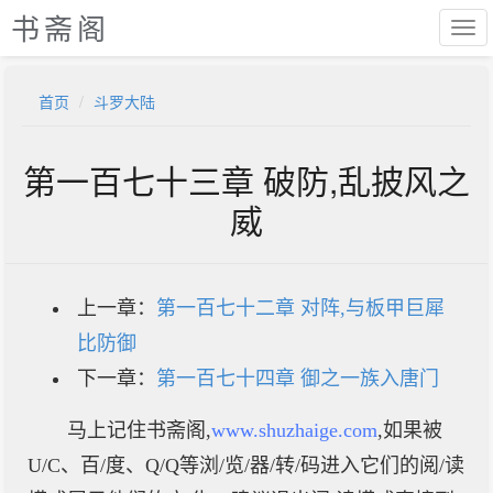
书斋阁
首页
斗罗大陆
第一百七十三章 破防,乱披风之
威
上一章：
第一百七十二章 对阵,与板甲巨犀
比防御
下一章：
第一百七十四章 御之一族入唐门
马上记住书斋阁,
www.shuzhaige.com
,如果被
U/C、百/度、Q/Q等浏/览/器/转/码进入它们的阅/读