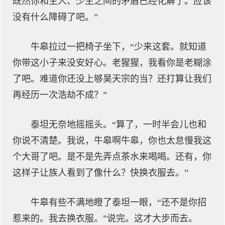
既然你和主人、少主之间的矛盾已经化解了。应该
没有什么障碍了吧。”
牛皋拉过一把椅子坐下，“少来这套。就知道
你带这小子来没安好心。老猩猩，我看你是老糊涂
了吧。难道你还没上够昊天宗的当？还打算让我们
再经历一次浩劫不成？”
泰坦无奈地摇摇头。“算了，一时半会儿也和
你说不清楚。我说，牛皋啊牛皋，你也太怠慢我这
个大哥了吧。是不是先弄点茶水来喝喝。还有，你
这样子让族人看到了像什么？快换衣服去。”
牛皋有些不满地瞪了泰坦一眼，“还不是你招
惹来的。我去换衣服。”说完。这才大步而去。