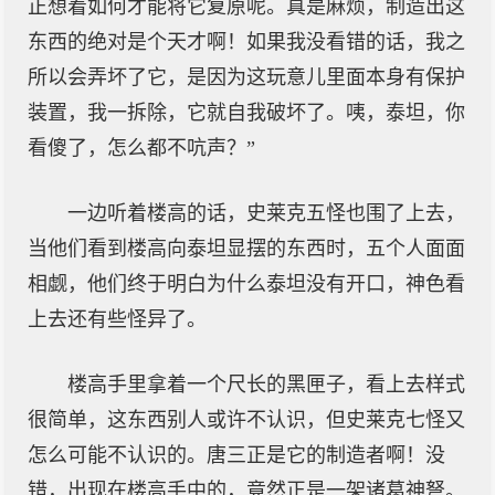
正想着如何才能将它复原呢。真是麻烦，制造出这
东西的绝对是个天才啊！如果我没看错的话，我之
所以会弄坏了它，是因为这玩意儿里面本身有保护
装置，我一拆除，它就自我破坏了。咦，泰坦，你
看傻了，怎么都不吭声？”
一边听着楼高的话，史莱克五怪也围了上去，
当他们看到楼高向泰坦显摆的东西时，五个人面面
相觑，他们终于明白为什么泰坦没有开口，神色看
上去还有些怪异了。
楼高手里拿着一个尺长的黑匣子，看上去样式
很简单，这东西别人或许不认识，但史莱克七怪又
怎么可能不认识的。唐三正是它的制造者啊！没
错，出现在楼高手中的，竟然正是一架诸葛神弩。