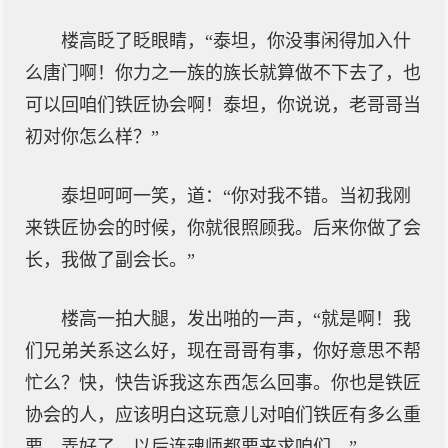
楼高眨了眨眼睛，“泰坦，你没事闲得加入什
么唐门啊！你力之一族的族长就算做不下去了，也
可以回咱们铁匠协会啊！泰坦，你说说，老哥哥当
初对你怎么样？”
泰坦呵呵一笑，道：“你对我不错。当初我刚
来铁匠协会的时候，你就很照顾我。后来你做了会
长，我做了副会长。”
楼高一拍大腿，发出啪的一声，“就是啊！我
们兄弟关系这么好，现在哥哥有事，你好意思不帮
忙么？快，快告诉我这东西怎么回事。你也是铁匠
协会的人，应该明白这玩意儿对咱们铁匠有多么重
要。弄好了，以后连魂师都要来求咱们。”