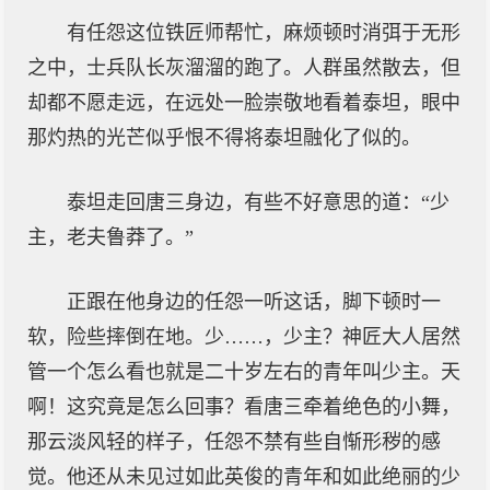
有任怨这位铁匠师帮忙，麻烦顿时消弭于无形
之中，士兵队长灰溜溜的跑了。人群虽然散去，但
却都不愿走远，在远处一脸崇敬地看着泰坦，眼中
那灼热的光芒似乎恨不得将泰坦融化了似的。
泰坦走回唐三身边，有些不好意思的道：“少
主，老夫鲁莽了。”
正跟在他身边的任怨一听这话，脚下顿时一
软，险些摔倒在地。少……，少主？神匠大人居然
管一个怎么看也就是二十岁左右的青年叫少主。天
啊！这究竟是怎么回事？看唐三牵着绝色的小舞，
那云淡风轻的样子，任怨不禁有些自惭形秽的感
觉。他还从未见过如此英俊的青年和如此绝丽的少