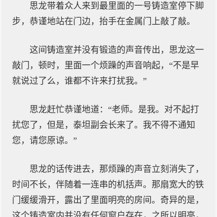
思龙带着众人来到最里面的一号铸造室停下脚
步，恭谨地站在门边，抬手在金属门上敲了敲。
这间铸造室并没有锻造的声音传出，思龙这一
敲门，顿时，里面一个烦躁的声音响起，“不是早
就说过了么，谁都不许来打扰我。”
思龙赶忙恭谨地道：“老师。是我。对不起打
扰您了，但是，泰坦副会长来了。我不得不通知
您，请您原谅。”
思龙的话传进去，那烦躁的声音立刻消失了，
时间不长，伴随着一连串的机括声。那扇宽大的铁
门缓缓滑开，露出了里面明亮的房间。奇异的是，
这个铸造室内并没有任何窗户存在，之所以明亮，