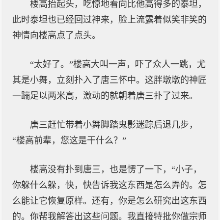
楼高抬起头，吃惊地看向比他高得多的泰坦，
此时泰坦也已经回过神来，脸上流露着似笑非笑的
神情向楼高点了点头。
“太好了。”楼高大叫一声，吓了众人一跳，尤
其是小舞，立刻扑入了唐三怀中。这胖墩墩的神匠
一蹦足以两米高，激动的就朝着唐三扑了过来。
唐三赶忙带着小舞脚踏鬼影迷踪后退几步，
“楼高前辈，您这是干什么？”
楼高没有扑到唐三，也是愣了一下，“小子，
你躲什么躲，快，快告诉我这东西是怎么弄的。怎
么能让它恢复原样。还有，你是怎么研究出这东西
的。你帮我解答出这些问题。我直接特批你做宗师