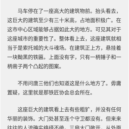
马车停在了一座高大的建筑物前。抬头看去，
这巨大的建筑至少有三十米高，占地面积极广。在
这市中心区域能够占据如此大的地方。可见其对于
这座城市的重要性了。整体看上去，这座建筑就相
当于是索托城的大斗魂场。在建筑正上方，悬挂着
一块黝黑的铁匾。上面没有字，只有一柄锤子和一
柄凿子两个凸起的图案。
不用问唐三他们也知道这是什么地方了。毋庸
置疑，这里就是那铁匠协会总会所在。
这座巨大的建筑看上去有些粗犷，并没有任何
华丽的装饰。大门处甚至连个守卫都没有。但来来
往往的人流确实络绎不绝。三扇大门敞开，从外面