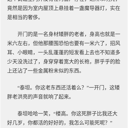
竟然是因为室内屋顶上悬挂着一盏魔导器灯，实在
是相当的奢侈。
开门的是一名身材矮胖的老者，身高也就是一
米六左右，但他那腰围恐怕也要有一米六了，招风
耳、小眼睛，一头乱蓬蓬的短发看上去也不知道多
少天没洗过了，身穿穿着宽大的长袍，胖乎乎的脸
上还沾了一些金属粉末似的东西。
“泰坦。你这老东西还活着么？”一开门，这矮
胖老洪亮的声音就响了起来。
泰坦哈哈一笑，“楼高。你这死胖子比我还大
好几岁，你都活的好好的，我怎么可能死呢？”