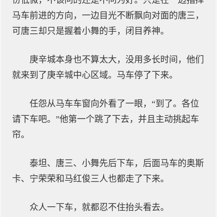
份低微，不该问的还是不问为好。只是在一边指挥
马车前进的方向，一边目光不断飘向对面的唐三，
可唐三却只是握着小舞的手，闭目养神。
庚辛城本身也不算太大，没用多长时间，他们
就来到了庚辛城中心区域。马车停了下来。
任怨从马车车窗向外看了一眼，“到了。各位
请下车吧。”他第一个跳了下去，并且主动挑起车
帘。
泰坦、唐三、小舞先后下车，后面马车的奥斯
卡、宁荣荣和马红俊三人也都走了下来。
众人一下车，就都忍不住抬头看去。