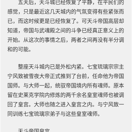
五天后，天斗城已经恢复了平静，在平民们的
感觉，只是最近这几天城内的气氛变得有些紧张而
已，而这时候更是已经恢复了。可天斗帝国高层却
知道，帝国与武魂殿之间的斗争已经真正意义上的
开始。从这次的事情之后，两者之间再没有半分调
和的可能。
整座天斗城内已是外松内紧。七宝琉璃宗宗主
宁风致被雪夜大帝正式推到了台前，任命他为帝国
国师。与大师一起，统驭帝国境内所有魂师。原本
留在史莱克学院内修炼的两千余名皇室魂师也被调
回了皇宫。大师也随之进入皇宫之内。与宁风致一
同训练七宝琉璃宗弟子与这些皇室魂师。
天斗帝国皇宫。