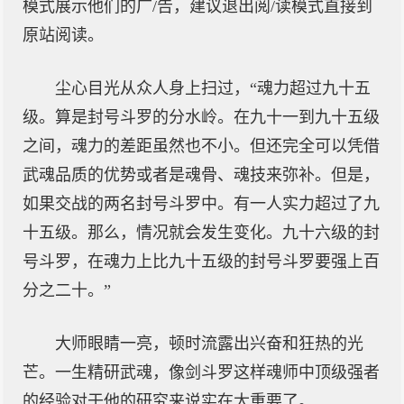
模式展示他们的广/告，建议退出阅/读模式直接到
原站阅读。
尘心目光从众人身上扫过，“魂力超过九十五
级。算是封号斗罗的分水岭。在九十一到九十五级
之间，魂力的差距虽然也不小。但还完全可以凭借
武魂品质的优势或者是魂骨、魂技来弥补。但是，
如果交战的两名封号斗罗中。有一人实力超过了九
十五级。那么，情况就会发生变化。九十六级的封
号斗罗，在魂力上比九十五级的封号斗罗要强上百
分之二十。”
大师眼睛一亮，顿时流露出兴奋和狂热的光
芒。一生精研武魂，像剑斗罗这样魂师中顶级强者
的经验对于他的研究来说实在太重要了。