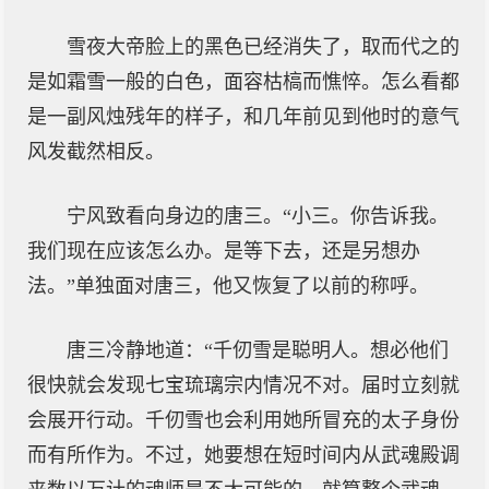
雪夜大帝脸上的黑色已经消失了，取而代之的
是如霜雪一般的白色，面容枯槁而憔悴。怎么看都
是一副风烛残年的样子，和几年前见到他时的意气
风发截然相反。
宁风致看向身边的唐三。“小三。你告诉我。
我们现在应该怎么办。是等下去，还是另想办
法。”单独面对唐三，他又恢复了以前的称呼。
唐三冷静地道：“千仞雪是聪明人。想必他们
很快就会发现七宝琉璃宗内情况不对。届时立刻就
会展开行动。千仞雪也会利用她所冒充的太子身份
而有所作为。不过，她要想在短时间内从武魂殿调