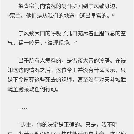
探查宗门内情况的剑斗罗回到宁风致身边，
“宗主。他们是从我们的地道中逃出皇宫的。”
宁风致大口的呼吸了几口充斥着血腥气息的空
气，猛一咬牙，“清理现场。”
出乎所有人意料的，是雪夜大帝的冷静。在得
知这边的情况之后。这位帝王并没有什么表示，只
是下令厚葬这些死去的魂师，甚至没有对天斗城武
魂圣殿采取任何行动。
……
“少主，你的决定是正确的。只是，我不明