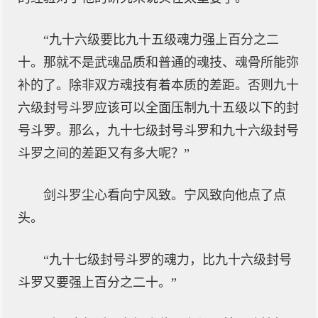
“九十六级要比九十五级魂力强上百分之二
十。那就不是武魂品质和普通的魂技、魂骨所能弥
补的了。除非双方魂技有着本质的差距。否则九十
六级封号斗罗应该可以全面压制九十五级以下的封
号斗罗。那么，九十七级封号斗罗和九十六级封号
斗罗之间的差距又有多大呢？”
剑斗罗尘心看向宁风致。宁风致向他点了点
头。
“九十七级封号斗罗的魂力，比九十六级封号
斗罗又要强上百分之二十。”