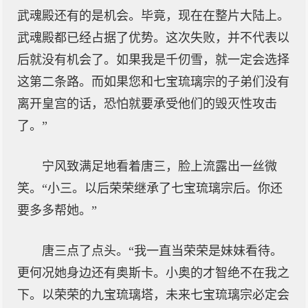
武魂殿还有的是机会。毕竟，现在在整片大陆上。
武魂殿都已经占据了优势。这次失败，并不代表以
后就没有机会了。如果我是千仞雪，就一定会选择
这第二条路。而如果您和七宝琉璃宗的子弟们没有
离开皇宫的话，恐怕就要承受他们的毁灭性攻击
了。”
宁风致满足地看着唐三，脸上流露出一丝微
笑。“小三。以后荣荣继承了七宝琉璃宗后。你还
要多多帮她。”
唐三点了点头。“我一直当荣荣是妹妹看待。
更何况她身边还有奥斯卡。小奥的才智绝不在我之
下。以荣荣的九宝琉璃塔，未来七宝琉璃宗必定会