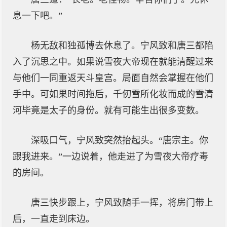
息一下吧。”
杨无敌和独孤博去休息了。宁风致和唐三都陷
入了沉思之中。如果说雪夜大帝现在就能清醒过来
与他们一同重返天斗皇宫。局面自然会掌握在他们
手中。可如果时间拖后，千仞雪所化妆而成的雪清
河毕竟是太子的身份。就有可能生出很多变数。
深吸口气，宁风致突然抬起头。“唐宗主。你
跟我进来。”一边说着，他走进了为雪夜大帝疗毒
的房间。
唐三快步跟上，宁风致随手一挥，将房门带上
后，一直走到床边。