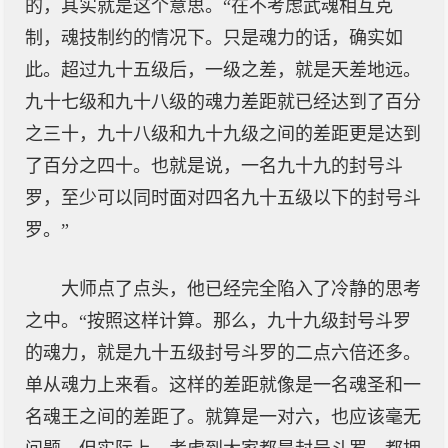
的，其实就是这个意思。“在不考虑武魂相互克
制，魂技制约的情况下。只是魂力的话，确实如
此。超过九十五级后，一级之差，就是天差地远。
九十七级和九十八级的魂力差距就已经达到了百分
之三十，九十八级和九十九级之间的差距更是达到
了百分之四十。也就是说，一名九十九的封号斗
罗，至少可以同时面对四名九十五级以下的封号斗
罗。”
大师点了点头，他已经完全陷入了冷静的思考
之中。“按照这样计算。那么，九十九级封号斗罗
的魂力，就是九十五级封号斗罗的二点六倍还多。
单从魂力上来看。这样的差距就像是一名魂圣和一
名魂王之间的差距了。就算是一对六，也应该毫无