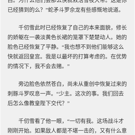
白。为什么他们会那么快就救活雪夜大帝。这是你
已经猜到的么？”蛇矛斗罗佘龙有些感慨地说道。
千仞雪此时已经恢复了自己的本来面貌，修长
的娇躯在一袭淡黄色长裙的笼罩下楚楚动人。她的
脸色已经恢复了平静。“我也想不到他们能够这么
快就返回皇宫。我是以最坏的打算考虑的。在优势
的情况下，我不会去赌。”
旁边脸色依然苍白，尚未从重创中恢复过来的
刺豚斗罗叹息一声。“少主。这次的事。我们回去
后怎么像教皇陛下交代？”
千仞雪看了他一眼，“一切有我。这场战斗才
刚刚开始。如果敌人都是不堪一击的，又有什么意