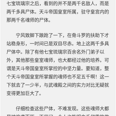
七宝琉璃宗之后，看到的并不是两千名敌人，而是
两千多具尸体。天斗帝国皇室所属，驻守皇宫内的
那两千名魂师的尸体。
宁风致脚下踉跄了一下，在骨斗罗的扶助下才
站稳身形，一时间已是双目尽赤。地上这两千多具
尸体中。除了有他七宝琉璃宗百余名外门弟子以
外，其他那些皇室魂师，也大都经过他的培养。可
谓是天斗帝国皇室所掌控的中坚力量。要知道，整
个天斗帝国皇室所掌握的魂师也不足五千啊！这一
下就去了一少半，与武魂殿之间的实力对比无疑就
变得更加巨大了。
仔细检查这些尸体，不难发现。这些魂师大都