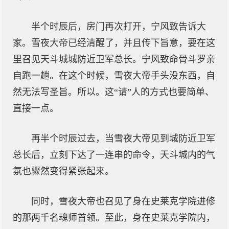
半个时辰后，房门再次打开，宁风致告诉大
家。雪夜大帝已经清醒了，并且传下旨意，要在这
里召见天斗城城防近卫军总长。宁风致命骨斗罗亲
自跑一趟。在这个时候，雪夜大帝手头没东西，自
然无法写圣旨。所以。这“请”人的方式也要简单、
直接一点。
再半个时辰过去，当雪夜大帝见到城防近卫军
总长后，立刻下达了一连串的命令，天斗城内的气
氛也骤然变得紧张起来。
同时，雪夜大帝也召见了身在史莱克学院进修
的那两千名魂师首领。至此，身在史莱克学院内，