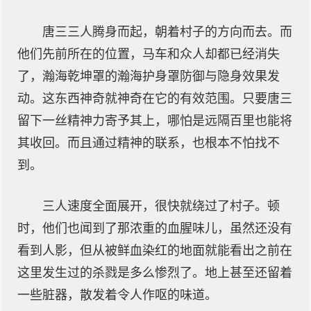
唐三三人腾身而起，朝着村子的方向而去。而
他们先前所在的位置，马车和众人却都已经消失
了，瀚海乾坤罩的瀚海护身罩防御与隐身效果发
动。这东西神奇就神奇在它的有效范围。只要唐三
留下一丝精神力寄予其上，哪怕是远隔百里也能将
其收回。而且通过精神的联系，也根本不怕找不
到。
三人速度全面展开，很快就绕过了村子。顿
时，他们也闻到了那浓重的血腥味儿，虽然还没有
看到人影，但从被鲜血染红的地面就能看出之前在
这里发生过的杀戮是多么惨烈了。地上甚至还留着
一些脏器，散发着令人作呕的味道。