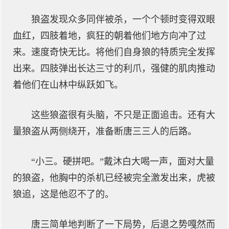
狼盗发现众多同伴被杀，一个个顿时变得双眼
血红，四肢着地，疯狂的朝着他们地方向冲了过
来。速度奇快无比。将他们自身狼的特质完全发挥
出来。四肢弹出长达三寸的利爪，强健的肌肉推动
着他们在山林中纵跃如飞。
这些狼盗很有头脑，不只是正面追击。还有大
量狼盗从两侧绕开，准备断唐三三人的后路。
“小三。硬拼吧。”戴沐白大喝一声，面对大量
的狼盗，他胸中的杀机已经被完全激发出来，虎被
狼追，这是他忍不了的。
唐三简单地判断了一下局势，后退之势嘎然而