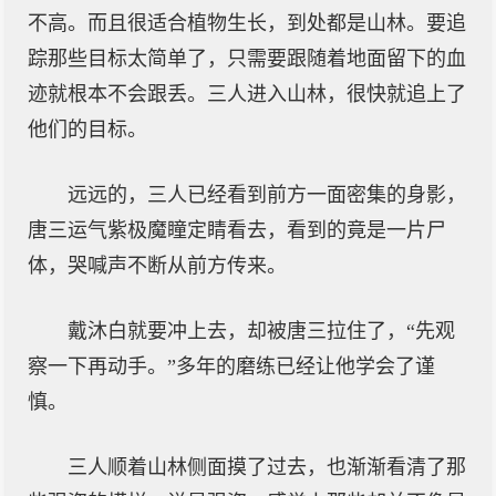
不高。而且很适合植物生长，到处都是山林。要追
踪那些目标太简单了，只需要跟随着地面留下的血
迹就根本不会跟丢。三人进入山林，很快就追上了
他们的目标。
远远的，三人已经看到前方一面密集的身影，
唐三运气紫极魔瞳定睛看去，看到的竟是一片尸
体，哭喊声不断从前方传来。
戴沐白就要冲上去，却被唐三拉住了，“先观
察一下再动手。”多年的磨练已经让他学会了谨
慎。
三人顺着山林侧面摸了过去，也渐渐看清了那