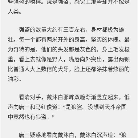
些强盗的模样。说是强盗，感觉上那些却并不像是
人类。
强盗的数量大约有三百左右，身材都极为雄
壮。每一个都有两米开外的身高。坚实的体魄。最
为奇特的是，他们的头发都是灰色的。身上毛发极
重，看上去就像是野人，嘴唇向外突出，露出两颗
比普通人大上数倍的犬牙，脸上还都涂抹着炫丽的
油彩。
看清对手，戴沐白邪眸双瞳渐渐竖立起来，低
声向唐三和马红俊道：“是狼盗。没想到天斗帝国
中竟然也有狼盗。”
唐三疑惑地看向戴沐白，戴沐白沉声道：“狼