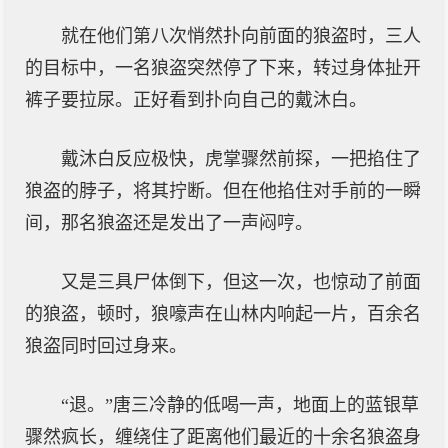
就在他们第八次悄然扑向前面的狼盗时，三人
的目标中，一名狼盗突然停了下来，转过身体扯开
裤子要拉尿。正好看到扑向自己的戴沐白。
戴沐白反应极快，虎掌骤然前探，一把掐住了
狼盗的脖子，将其拧断。但在他掐住对手前的一瞬
间，那名狼盗还是发出了一声闷哼。
又是三具尸体倒下，但这一次，也惊动了前面
的狼盗，顿时，狼嚎声在山林内响起一片，百余名
狼盗同时回过身来。
“退。”唐三冷静的低喝一声，地面上的蓝银草
骤然疯长，缠绕住了距离他们最近的十余名狼盗身