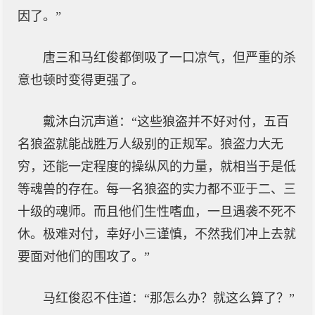
因了。”
唐三和马红俊都倒吸了一口凉气，但严重的杀
意也顿时变得更强了。
戴沐白沉声道：“这些狼盗并不好对付，五百
名狼盗就能战胜万人级别的正规军。狼盗力大无
穷，还能一定程度的操纵风的力量，就相当于是低
等魂兽的存在。每一名狼盗的实力都不亚于二、三
十级的魂师。而且他们生性嗜血，一旦遇袭不死不
休。极难对付，幸好小三谨慎，不然我们冲上去就
要面对他们的围攻了。”
马红俊忍不住道：“那怎么办？就这么算了？”