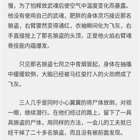
慢，为了怕释放武魂后使空气中温度变化而暴露。
他没有使用自己的武魂，肥胖的身体灵巧接近那名
狼盗，右臂骤然变得通红，衣袖瞬间化为飞灰，右
手直接按上了那名狼盗的头顶，正是他火焰右臂魂
骨技能内蕴爆发。
只见那名狼盗七窍之中青烟冒起，身体在抽搐
中缓缓软倒，大脑已经被马红俊打入的火劲燃成了
飞灰。
三人几乎是同时小心翼翼的将尸体放倒，对视
一眼，继续潜行。在他们经过的路上，留下了一具
具狼盗的尸体，用同样的方法，一会儿的工夫就已
经干掉了二十多名狼盗，而且没有被前面发现。