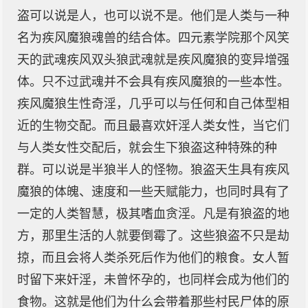
盗可以说是人，也可以说不是。他们是人类与一种
名为疾风魔狼魂兽的结合体。四元素学院那个风笑
天的武魂疾风双头狼武魂就是疾风魔狼的变异增强
体。只不过武魂并不会具有疾风魔狼的一些本性。
疾风魔狼生性奇淫，几乎可以与任何和自己体型相
近的生物交配。而且最喜欢奸淫人类女性，当它们
与人类女性交配后，就会生下狼盗这种特殊的种
群。可以说是半狼半人的怪物。狼盗天生具有疾风
魔狼的体魄、速度和一些天赋能力，也同时具有了
一定的人类智慧，极其嗜血贪淫。凡是有狼盗的地
方，那里生活的人就要倒霉了。这些狼盗不只是劫
掠，而且会将人类杀死后作为他们的粮食。女人暂
时留下来奸淫，未曾怀孕的，也同样会成为他们的
食物。这就是他们为什么会带着那些村民尸体的原