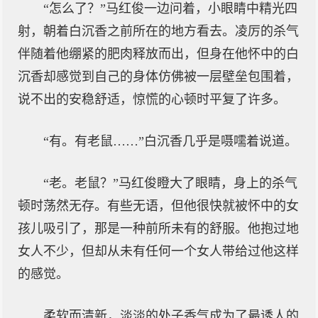
“怎么了？”马红俊一边问着，小眼睛中精光四
射，朝着白沉香之前所在的地方看去。凌厉的杀气
伴随着他绷紧的肥肉释放而出，但身在他怀中的白
沉香却感觉到自己的身体仿佛被一层壁垒包围着，
说不出的安稳舒适，惊慌的心顿时平复了许多。
“有。有老鼠……”白沉香几乎是嗫嚅着说道。
“老。老鼠？”马红俊瞪大了眼睛，身上的杀气
顿时荡然无存。有些无语，但他很快就被怀中的女
孩儿吸引了，那是一种前所未有的舒服。他抱过地
女人不少，但却从未有任何一个女人带给过他这样
的感觉。
柔软而清新，淡淡的处子香气成为了最诱人的