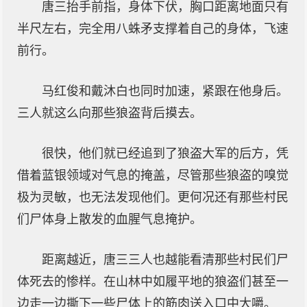
唐三抬手前指，身体下伏，胸口距离地面只有
半尺左右，完全用八蛛矛支撑着自己的身体，飞速
前行。
马红俊和戴沐白也同时加速，紧跟在他身后。
三人就这么向那些狼盗背后摸去。
很快，他们就已经追到了狼盗大军的后方，凭
借着蓝银领域对气息的掩盖，尽管那些狼盗的嗅觉
极为灵敏，也无法发现他们。更何况还有那些村民
们尸体身上散发的血腥气息掩护。
距离越近，唐三三人也越能看清那些村民们尸
体死去的惨样。在山林中如履平地的狼盗们甚至一
边走一边撕下一些尸体上的筋肉送入口中大嚼。