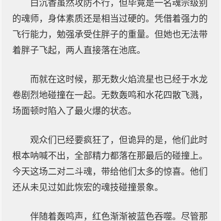
白沉香虽然攻防不行，但毕竟是一名魂宗级别
的魂师，身体素质还是相当过硬的。凭借着强力的
飞行能力，勉强承受住胖子的重量。但她也无法带
着胖子飞起，两人直接落在池底。
而就在这时候，那无数火焰流星也已经于水龙
卷剧烈地碰撞在一起。无数轰鸣和水花四散飞溅，
场面顿时陷入了最火爆的状态。
观众们已经要疯狂了，但诡异的是，他们此时
根本呐喊不出，全部精力都落在那最后的碰撞上。
今天这场二对二斗魂，带给他们太多的惊喜。他们
还从未见过如此恢宏的魂技碰撞景象。
伴随着轰鸣声，红色渐渐被蓝色吞噬。尽管那