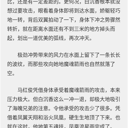
比，还是有一定差距的。更何况，白沉香根本就没
想过要攻击，眼看着身体即将到达水面，娇躯轻巧
地一转，背后双翼拍动了一下，身体下冲之势骤然
转折，就在距离水面还有不到三米的地方掉头而
起，划出一道优美的弧线，再次冲天。
极劲冲势带来的风力在水面上留下了一条长长
的波纹，而那些攻向她地魔魂箭雨也自然就落了
空。
马红俊凭借身体承受着魔魂箭雨的攻击，本来
压力极大。但白沉香这么一冲一退，却极大地吸引
了海魄兄弟的注意。令他承受的攻击少了很多。凭
借着凤翼天翔和浴火凤凰，硬生生地顶了下来。也
就在这时，他地第五魂技，凤凰流星雨完成了。