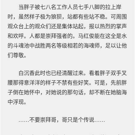
当胖子被七八名工作人员七手八脚的拉上岸
时，虽然样子极为狼狈，站都有些站不稳。可周围
观众台上的观众们还是集体站起，报以热烈的掌声
和欢呼。人都是崇拜强者的。马红俊能在这全是水
的斗魂池中战胜两名等级相若的海魂师，足以让他
们尊敬。
白沉香此时也已经清醒过来。看着胖子双手叉
腰那得意洋洋的样子不禁有些好笑。可是，先前胖
子倒在她怀中，对她说的那句话，却不断在她脑海
中浮现。
……不要崇拜哥，哥只是个传说……