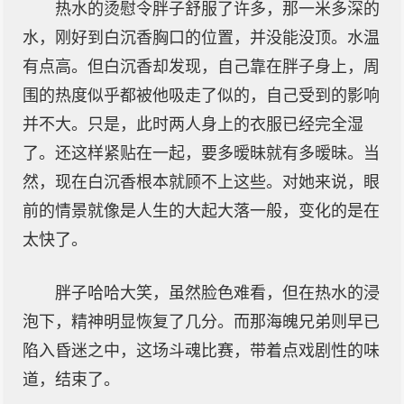
热水的烫慰令胖子舒服了许多，那一米多深的
水，刚好到白沉香胸口的位置，并没能没顶。水温
有点高。但白沉香却发现，自己靠在胖子身上，周
围的热度似乎都被他吸走了似的，自己受到的影响
并不大。只是，此时两人身上的衣服已经完全湿
了。还这样紧贴在一起，要多暧昧就有多暧昧。当
然，现在白沉香根本就顾不上这些。对她来说，眼
前的情景就像是人生的大起大落一般，变化的是在
太快了。
胖子哈哈大笑，虽然脸色难看，但在热水的浸
泡下，精神明显恢复了几分。而那海魄兄弟则早已
陷入昏迷之中，这场斗魂比赛，带着点戏剧性的味
道，结束了。