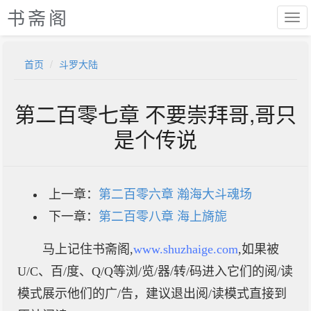
书斋阁
首页
斗罗大陆
第二百零七章 不要崇拜哥,哥只
是个传说
上一章：
第二百零六章 瀚海大斗魂场
下一章：
第二百零八章 海上旖旎
马上记住书斋阁,
www.shuzhaige.com
,如果被
U/C、百/度、Q/Q等浏/览/器/转/码进入它们的阅/读
模式展示他们的广/告，建议退出阅/读模式直接到