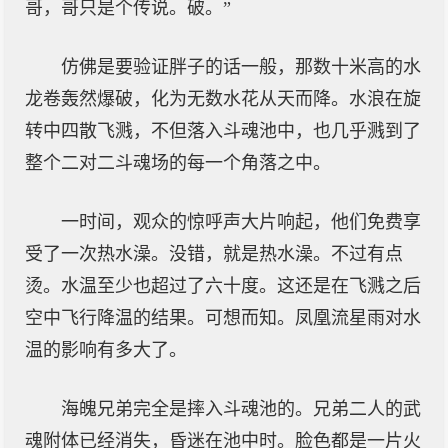
哥，哥只是个传说。破。”
仿佛是要验证胖子的话一般，那数十米高的水
龙卷轰然爆破，化为无数水花从天而降。水浪在旋
转中四散飞溅，不但落入斗魂池中，也几乎溅到了
整个二对二斗魂场的每一个角落之中。
一时间，观众的惊呼声大片响起，他们免费享
受了一次热水澡。没错，就是热水澡。不过有点
烫。水温至少也超过了六十度。这还是在飞溅之后
空中飞行降温的结果。可想而知。凤凰流星雨对水
温的影响有多大了。
海魄兄弟完全是摔入斗魂池的。兄弟二人的武
魂附体已经消失，昏迷在池中时。脸色都是一片火