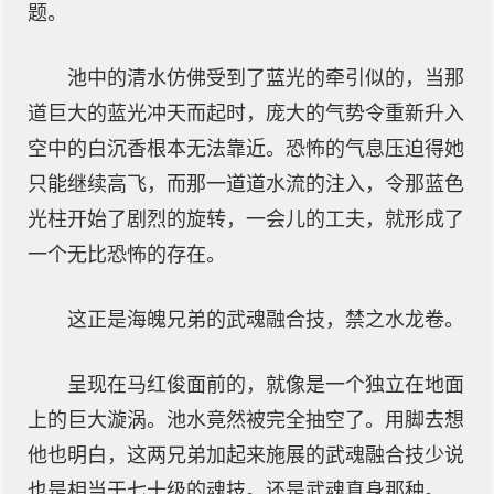
题。
池中的清水仿佛受到了蓝光的牵引似的，当那
道巨大的蓝光冲天而起时，庞大的气势令重新升入
空中的白沉香根本无法靠近。恐怖的气息压迫得她
只能继续高飞，而那一道道水流的注入，令那蓝色
光柱开始了剧烈的旋转，一会儿的工夫，就形成了
一个无比恐怖的存在。
这正是海魄兄弟的武魂融合技，禁之水龙卷。
呈现在马红俊面前的，就像是一个独立在地面
上的巨大漩涡。池水竟然被完全抽空了。用脚去想
他也明白，这两兄弟加起来施展的武魂融合技少说
也是相当于七十级的魂技。还是武魂真身那种。