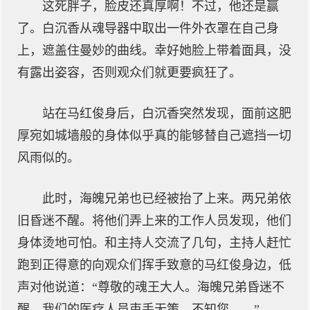
这死胖子，脸皮还真厚啊！不过，他还是赢
了。白沉香从魂导器中取出一件外衣罩在自己身
上，遮盖住曼妙的曲线。幸好她脸上带着面具，没
有露出姿容，否则观众们就更要疯狂了。
站在马红俊身后，白沉香突然发现，面前这肥
厚宛如城墙般的身体似乎真的能够替自己遮挡一切
风雨似的。
此时，海魄兄弟也已经被抬了上来。两兄弟依
旧昏迷不醒。将他们弄上来的工作人员发现，他们
身体烫地可怕。和主持人交流了几句，主持人赶忙
跑到正得意的向观众们挥手致意的马红俊身边，低
声对他说道：“尊敬的魂王大人。海魄兄弟昏迷不
醒。我们的医疗人员束手无策，不知您……”