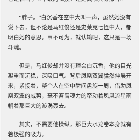
“胖子。”白沉香在空中大叫一声，虽然她没有
说下去，但不论是马红俊还是史莱克七怪中人，都
明白她的意思。事不可为，就认输吧，这只是一场
斗魂。
但是，马红俊却并没有理会白沉香，他的目光
凝重而沉稳，深吸口气。背后凤凰双翼猛然伸展开
来，紧接着，整个人在空中瞬间盘旋一周，借助凤
凰双翼的威势，毫不吝啬魂力的牵动着凤凰流星雨
朝着那巨大的漩涡轰去。
其实，不需要他操纵，那巨大水龙卷本身就有
着极强的吸力。