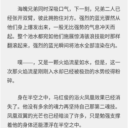
海魄兄弟同时深吸口气，下一刻，兄弟二人已
经张开双臂，彼此拥抱住对方。强烈的蓝光骤然从
他们身上爆发出来，一股无比强势的气息冲天而
起。整个池水都宛如他们施展惊涛骇浪技能时那样
翻滚起来，强烈的蓝光瞬间将池水全部渲染在内。
噗——，又是一颗火焰流星如水，但是，这一
次那火焰流星刚刚入水却已经被极劲的水势绞得粉
碎。
身在半空之中，马红俊的浴火凤凰效果已经消
失了。他没有多余的魂力再坚持自己那第二魂技。
凤凰双翼的光芒也已经暗淡了许多，只是勉强支撑
着他的身体还能漂浮在半空之中。