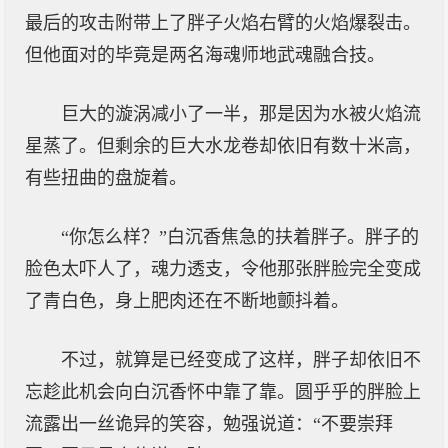
最后的攻击附带上了胖子火焰右臂的火焰爆裂击。
但他面对的毕竟是两名海魂师地武魂融合技。
巨大的漩涡减小了一半，那是因为水被火焰流
星蒸了。但剩余的巨大水龙卷却依旧有数十米高，
有些扭曲的盘旋着。
“你怎么样？”白沉香焦急的扶着胖子。胖子的
脸色太吓人了，魂力透支，令他那张胖脸完全变成
了青白色，身上肥肉还在不断地颤抖着。
不过，就算是已经变成了这样，胖子却依旧不
忘趁此机会向白沉香怀中靠了靠。圆乎乎的胖脸上
流露出一丝诡异的笑容，勉强说道：“不要崇拜