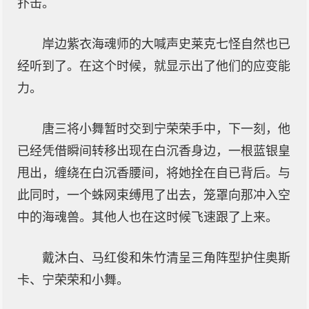
扑击。
岸边紫衣海魂师的大喊声史莱克七怪自然也已
经听到了。在这个时候，就显示出了他们的应变能
力。
唐三将小舞暂时交到宁荣荣手中，下一刻，他
已经凭借瞬间转移出现在白沉香身边，一根蓝银皇
甩出，缠绕在白沉香腰间，将她拴在自已背后。与
此同时，一个蛛网束缚甩了出去，笼罩向那冲入空
中的海魂兽。其他人也在这时候飞速跟了上来。
戴沐白、马红俊和朱竹清呈三角阵型护住奥斯
卡、宁荣荣和小舞。