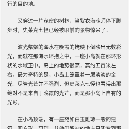
行的目的地。
又穿过一片茂密的树林，当紫衣海魂师停下脚
步时，史莱克七怪已经被眼前的景物惊呆了。
波光粼粼的海水在晚霞的掩映下倒映出无数彩
光，而就在那海水环抱之中，一座小岛就在那环形
状的水域正中。岛上的地势很高，高约五百米左
右，最为奇特的是，小岛上笼罩着一层淡淡的金
光。尽管光芒并不强烈，但史莱克七怪也看得出那
绝对不是来自于晚霞的光芒，而是那小岛上自有的
光彩。
在小岛顶端，有一座宛如白玉雕琢一般的建
筑，四方形，穹顶，从他们所站的地方只能看到那