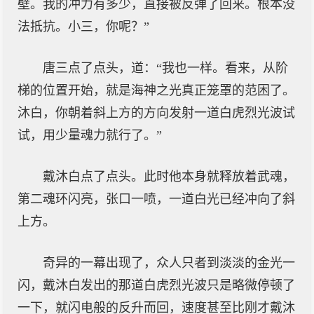
壁。我的冲力有多少，直接被反弹了回来。根本没
法抵抗。小三，你呢？”
唐三点了点头，道：“我也一样。看来，从阶
梯的位置开始，就是海神之光真正笼罩的范困了。
沐白，你朝着斜上方的方向发射一道白虎烈光波试
试，用少量魂力就行了。”
戴沐白点了点头。此时他本身就释放着武魂，
第二魂环闪亮，张口一喷，一道白光已经冲向了斜
上方。
奇异的一幕出现了，众人只者到淡淡的金光一
闪，戴沐白发出的那道白虎烈光波只是略微停顿了
一下，就闪电般的反升而回，速度甚至比刚才戴沐