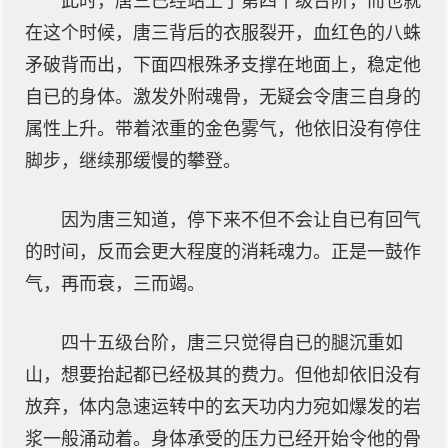
此时，唐三已经站上了第四十级台阶，而也就
在这个时候，唐三背后的衣服裂开，血红色的八蛛
矛破背而出，下面四根殊矛支撑在地面上，稳定他
自已的身体。激发外附魂骨，无疑会令唐三自身的
属性上升。带着浓重的金色雾气，他依旧没有停住
脚步，继续那缓慢的攀登。
因为唐三知道，停下来不但不会让自已有回气
的时间，反而会更大程度的消耗魂力。正是一鼓作
气，再而衰，三而竭。
四十五级台阶，唐三只觉得自已的腿沉重如
山，想要抬起都已经极其的费力。但他却依旧没有
放弃，体内急速运转中的玄天功内力宛如爆发的岩
浆一般涌动着。身体承受的压力已经开始令他的骨