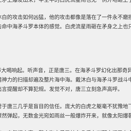
之矛上爆发出来，半空中的白虎流星雨也无一例外地砸上
沐白的攻击如何凶猛，他的攻击都像是落在了一件永不磨
击命中海矛斗罗本体的感觉。白虎流星雨砸在矛身之上也
一声大喝响起。听声音，正是唐三。在海矛斗罗幻化出那奇
精神力的扫描却遍及整片海中海。戴沐白与海矛斗罗战斗
出言提醒却不算犯规。发觉不对，唐三立刻急声高呼。
对于唐三几乎是盲目的信任。庞大的白虎之躯毫不犹豫地
骤然弹起，无数金光宛如雨丝一般爆炸开来，就像太阳爆