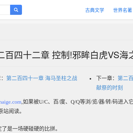
古典文学
世界名著
二百四十二章 控制!邪眸白虎VS海
章：
第二百四十一章 海马圣柱之战
下一章：
第二百
献祭的时刻
haige.com
,如果被U/C、百/度、Q/Q等浏/览/器/转/码进
原站阅读。
定了是一场硬碰硬的比拼。