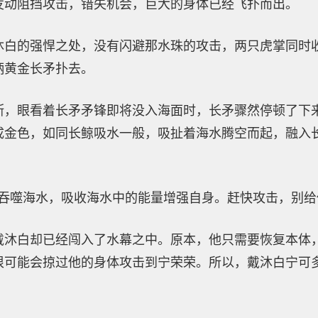
发动阻挡攻击，错失机会，巨大的身体已经飞扑而出。
沐白的强悍之处，没有闪避那水珠的攻击，两只虎掌同时
柄黄金长矛扑去。
断，眼看着长矛矛锋即将没入海面时，长矛骤然停顿了下
成金色，如同长鲸吸水一般，吸扯着海水腾空而起，融入
过吞噬海水，吸收海水中的能量增强自身。赶快攻击，别给
戴沐白却已经闯入了水幕之中。原本，他只需要恢复本体
很可能会掠过他的身体攻击到宁荣荣。所以，戴沐白宁可