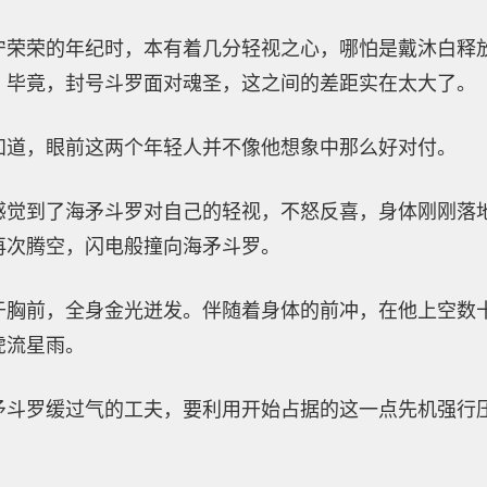
宁荣荣的年纪时，本有着几分轻视之心，哪怕是戴沐白释
。毕竟，封号斗罗面对魂圣，这之间的差距实在太大了。
知道，眼前这两个年轻人并不像他想象中那么好对付。
感觉到了海矛斗罗对自己的轻视，不怒反喜，身体刚刚落
再次腾空，闪电般撞向海矛斗罗。
于胸前，全身金光迸发。伴随着身体的前冲，在他上空数
虎流星雨。
矛斗罗缓过气的工夫，要利用开始占据的这一点先机强行