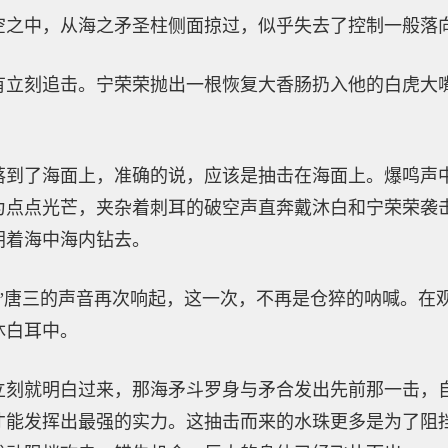
空之中，从海之矛圣柱侧面掠过，似乎失去了控制一般落
有立刻追击。宁荣荣抛出一根恢复大香肠扔入他的白虎大
落到了海面上，准确的说，应该是抽击在海面上。爆鸣声
为点点光芒，夹杂着刺耳的破空声直奔戴沐白和宁荣荣袭
朝着海中海内钻去。
。”唐三的声音再次响起，这一次，不再是仓猝的呐喊。在
沐白耳中。
立刻就明白过来，那海矛斗罗身与矛合发出先前那一击，
才能发挥出最强的实力。这抽击而来的水珠更多是为了阻