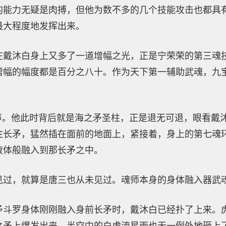
的能力无疑是肉搏，但他为数不多的几个技能攻击也都具
最大程度地发挥出来。
在戴沐白身上又多了一道增幅之光，正是宁荣荣的第三魂
增幅的幅度都是百分之八十。作为天下第一辅助武魂，九
一声。他此时背后就是海之矛圣柱，正是退无可退，眼看戴
住长矛，猛然插在面前的地面上，紧接着，身上的第七魂
液体般融入到那长矛之中。
见过，就算是唐三也从未见过。魂师本身的身体融入器武
矛斗罗身体刚刚融入身前长矛时，戴沐白已经扑了上来。