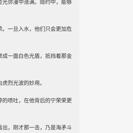
金光弥漫中涨满。隐约中，能够
荣。一旦入水，他们只会更加危
聚成一面白色光盾，抵挡着那金
白虎烈光波的妙用。
停的喷吐，在他背后的宁荣荣更
看出，刚才那一击，乃是海矛斗