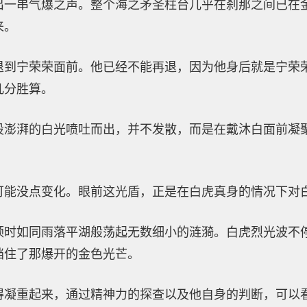
出一串气爆之声。整个海之矛圣柱台几乎在刹那之间已在
来。
退到宁荣荣面前。他已经不能再退，因为他身后就是宁荣
几分胜算。
股澎湃的白光喷吐而出，并不发散，而是在戴沐白面前凝
可能没点变化。眼前这光盾，正是在白虎真身的情况下对
顿时如同雨落平湖般荡起无数细小的涟漪。白虎烈光波不
挡住了那爆开的金色光芒。
得凝重起来，通过精神力的探查以及他自身的判断，可以