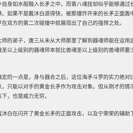
令自身如水般融入长矛之中，而第八魂技却似乎能够通过
弹。如果不是戴沐白退得快，被那爆炸开来的长矛正面轰
罗在双方的第二次碰撞中就展现出了自己的强悍之处。
大师的弟子，唐三从未从大师那里了解到器魂师能在运用
魂圣以上级别的器魂师本就比兽魂圣以上级别的兽魂师要
确定的一点是，身与器合之后，这位海矛斗罗的实力绝对
点，只能以对手的黄金长矛作为攻击对象。但从刚才的情
态下，也是威力无穷。
戴沐白在闪开了黄金长矛的正面攻击，以及宁荣荣的辅助