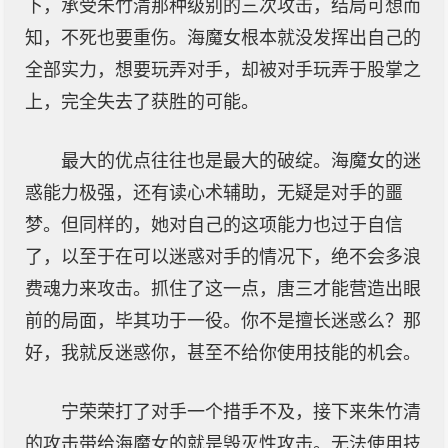
下，承受朱竹清那种级别的三次攻击，结局可想而
知，不死也要重伤。海魔女根本就没发挥出自己的
全部实力，想要玩弄对手，却被对手玩弄于股掌之
上，完全失去了获胜的可能。
最大的优点往往也是最大的破绽。海魔女的迷
惑能力极强，还有读心术辅助，无疑是对手的噩
梦。但同样的，她对自己的这项能力也过于自信
了，以至于在可以迷惑对手的情况下，绝不会多浪
费魂力来攻击。抓住了这一点，唐三才能营造出眼
前的局面，毕其功于一役。你不是擅长迷惑么？那
好，我就反迷惑你，甚至不给你使用技能的机会。
宁荣荣打了对手一个措手不及，接下来朱竹清
的攻击带给海魔女的就是毁灭性攻击。无法使用技