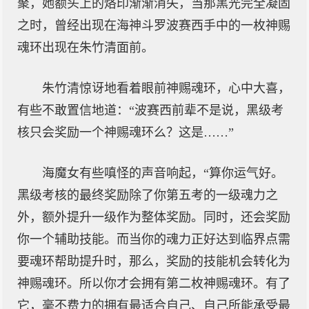
聚，她额头上的烙印渐渐消失，当那黑光完全凝固
之时，曾经出现在海神斗罗波赛西手中的一枚神赐
魂环出现在朱竹清面前。
朱竹清惊讶地看着眼前神赐魂环，心中大喜，
有些不敢置信地道：“波赛西前辈不是说，黑级考
核只会奖励一个神赐魂环么？这是……”
海魔女有些嗔怪的声音响起，“算你运气好。
黑级考核的最终奖励除了你第五考的一级魂力之
外，额外提升一级作为整体奖励。同时，还会奖励
你一个辅助技能。而当你的魂力正好达到临界点需
要魂环帮助提升时，那么，奖励的技能机会转化为
神赐魂环。所以你才会拥有第二枚神赐魂环。有了
它，毫不费力的拥有最适合自己、自己所能承受最