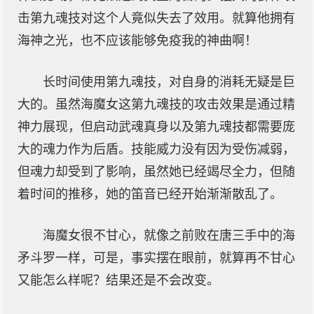
击第九魂技对这个人竟似失去了效用。就算他拥有
海神之光，也不应该能够免疫我的神曲啊！
长时间使用第九魂技，对自身的消耗无疑是巨
大的。虽然海魔女这第九魂技的攻击效果是通过精
神力展现，但启动武魂真身以及第九魂技都需要庞
大的魂力作为后盾。技能威力没有因为受伤减弱，
但魂力却受到了影响，虽然她已经竭尽全力，但随
着时间的推移，她的笛音已经开始渐渐散乱了。
海魔女很不甘心，就像之前败在唐三手中的海
矛斗罗一样，可是，事实摆在眼前，就算再不甘心
又能怎么样呢？结果还是不会改变。