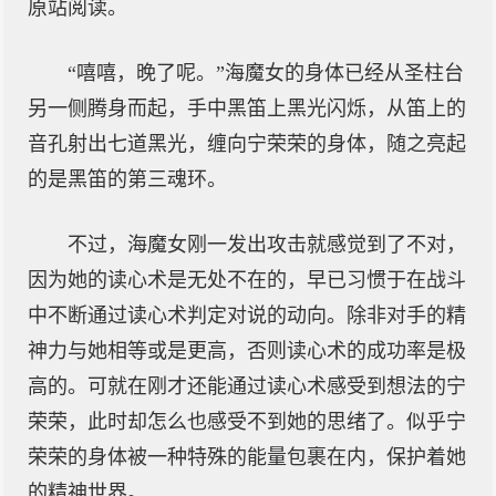
原站阅读。
“嘻嘻，晚了呢。”海魔女的身体已经从圣柱台
另一侧腾身而起，手中黑笛上黑光闪烁，从笛上的
音孔射出七道黑光，缠向宁荣荣的身体，随之亮起
的是黑笛的第三魂环。
不过，海魔女刚一发出攻击就感觉到了不对，
因为她的读心术是无处不在的，早已习惯于在战斗
中不断通过读心术判定对说的动向。除非对手的精
神力与她相等或是更高，否则读心术的成功率是极
高的。可就在刚才还能通过读心术感受到想法的宁
荣荣，此时却怎么也感受不到她的思绪了。似乎宁
荣荣的身体被一种特殊的能量包裹在内，保护着她
的精神世界。