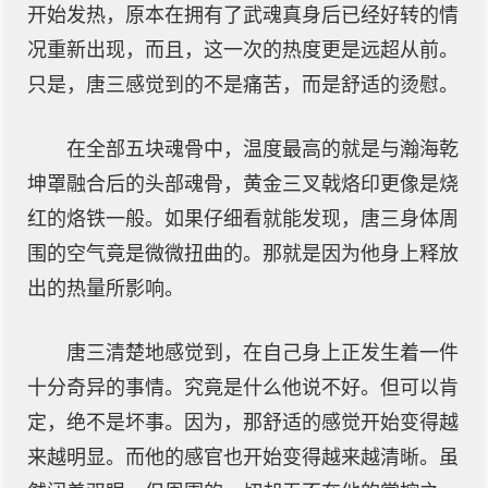
开始发热，原本在拥有了武魂真身后已经好转的情
况重新出现，而且，这一次的热度更是远超从前。
只是，唐三感觉到的不是痛苦，而是舒适的烫慰。
在全部五块魂骨中，温度最高的就是与瀚海乾
坤罩融合后的头部魂骨，黄金三叉戟烙印更像是烧
红的烙铁一般。如果仔细看就能发现，唐三身体周
围的空气竟是微微扭曲的。那就是因为他身上释放
出的热量所影响。
唐三清楚地感觉到，在自己身上正发生着一件
十分奇异的事情。究竟是什么他说不好。但可以肯
定，绝不是坏事。因为，那舒适的感觉开始变得越
来越明显。而他的感官也开始变得越来越清晰。虽