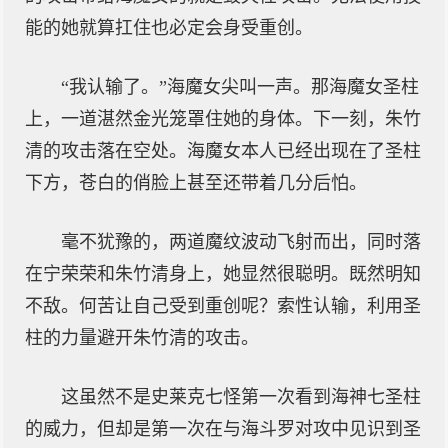
能的她就算扛住也必定会身受重创。
“我认输了。”海魔女尖叫一声。那海魔女圣柱
上，一道湛然金光笼罩住她的身体。下一刻，朱竹
清的攻击落在空处。海魔女本人已经出现在了圣柱
下方，苍白的俏脸上甚至还带着几分后怕。
毫不犹豫的，两道魔纹波动飞射而出，同时落
在宁荣荣和朱竹清身上，她显然很聪明。既然明知
不敌。何苦让自己受到重创呢？索性认输，利用圣
柱的力量避开朱竹清的攻击。
这虽然不是史莱克七怪第一次看到海神七圣柱
的威力，但却是第一次在与海斗罗对攻中见识到圣