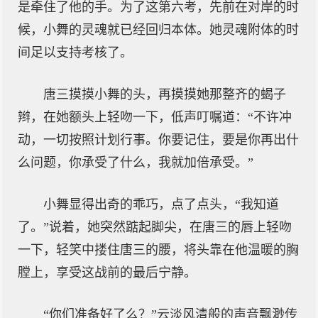
是牵住了他的手。为了这第六考，先前在对岸的时
候，小舞的灵魂就已经回归本体。她灵魂附体的时
间足以支持考核了。
唐三摸摸小舞的头，再摸摸她那整齐的蝎子
辫，在她额头上轻吻一下，低声叮嘱道：“不许冲
动，一切按照计划行事。你要记住，要是你再出什
么问题，你承受了什么，我就加倍承受。”
小舞显得出奇的乖巧，点了点头，“我知道
了。”说着，她突然踮起脚尖，在唐三的唇上轻吻
一下，轻笑中搂住唐三的腰，将头靠在他温暖的胸
膛上，享受这战前的最后宁静。
“你们准备好了么？”云淡风清般的声音飘渺传