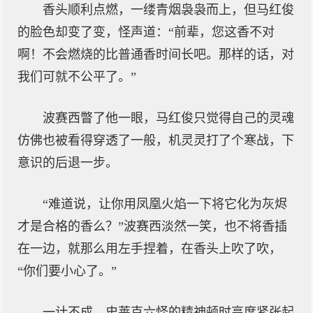
香头顺利点燃，一缕青烟袅袅而上，但马红俊
的脸色却变了变，怪声道：“前辈，您这香不对
啊！不会燃烧的比普通香时间长吧。那样的话，对
我们可就不公平了。”
波赛西瞥了他一眼，马红俊只觉得自己的灵魂
仿佛也被看得穿透了一般，机灵灵打了个寒战，下
意识的后退一步。
“难道说，让你用凤凰火焰一下将它化为灰烬
才是合格的香么？”波赛西淡然一笑，也不将香插
在一边，就那么用左手捏着，在香头上吹了吹，
“你们要小心了。”
一计不成，史莱克六怪的精神顿时高度紧张起