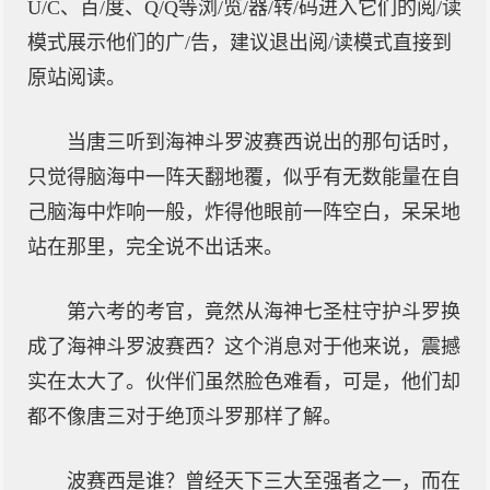
U/C、百/度、Q/Q等浏/览/器/转/码进入它们的阅/读
模式展示他们的广/告，建议退出阅/读模式直接到
原站阅读。
当唐三听到海神斗罗波赛西说出的那句话时，
只觉得脑海中一阵天翻地覆，似乎有无数能量在自
己脑海中炸响一般，炸得他眼前一阵空白，呆呆地
站在那里，完全说不出话来。
第六考的考官，竟然从海神七圣柱守护斗罗换
成了海神斗罗波赛西？这个消息对于他来说，震撼
实在太大了。伙伴们虽然脸色难看，可是，他们却
都不像唐三对于绝顶斗罗那样了解。
波赛西是谁？曾经天下三大至强者之一，而在