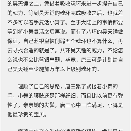
的昊天锤之上，凭借着吸收魂环来进一步提升自己
的魂力，等到昊天锤的魂环完成吸收之后，也就差
不多可以着手复活小舞了。至于大陆上的事情都要
等到将小舞复活之后再说。而有了八环的昊天锤做
保证，自己蓝银皇被削弱五个魂环也不算什么，再
去寻找合适的就是了。八环昊天锤的威力，不论怎
么说也不会比蓝银皇弱，毕竟，唐三可是计划给自
己昊天锤至少施加万年以上级别魂环的。
理顺了自己的思路，唐三紧了紧搂着小舞的
手，小舞的腰肢还是那样纤细，而且比以前更有弹
性了，亲亲她的发鬓，唐三心中一阵满足，小舞是
他最珍贵的宝贝。