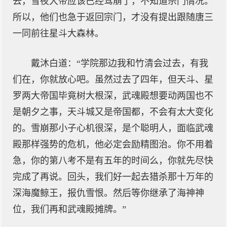
去，雪夜大帝应该已经驾崩了，不知道宗门情况。
所以，他们也急于返回宗门，才没有提出跟随唐三
一同前往星斗大森林。
戴沐白道：“学院那边我和竹清会过去，有我
们在，你就放心吧。虽然过去了四年，但天斗、星
罗两大帝国毕竟树大根深，武魂殿想要动两国也不
是朝夕之事，天斗城又是帝国都，不会有太大变化
的。雪崩那小子心机很深，是个聪明人，面临武魂
殿那样强势的危机，他必定会励精图治。你不用着
急，你的第八考不是有五年的时间么，你就先尽快
完成了再说。回头，我们好一起去猎杀那十万年的
深海魔鲸王，报仇雪恨。然后等你继承了海神神
位，我们再和武魂殿摊牌。”