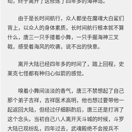
动，终于离开了这修炼了四年多的海神岛。
由于是长时间航行，众人都坐在魔魂大白鲨们
背上，以众人的身体素质，长时间航行根本就不算
什么，唐三一只手搂着小舞，一只手握海神三叉
戟，感受着海风的吹袭，说不出的快意。
离开大陆已经四年多的时间了，踏上回程，史
莱克七怪都有种归心似箭的感觉。
嗅着小舞间淡淡的香气，唐三不禁想起了自己
那个弟子吉祥，吉祥医术高明，他也想过要带他一
起返回大陆，但经过仔细斟酌后，唐三还是打消了
这个念头。当初自己八人离开天斗城的时候，斗罗
大陆已现纷乱，四年过去，武魂殿绝不会按兵不