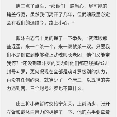
唐三点了点头，“那你们一路当心，尽可能的
掩盖行藏，虽然我们离开了几年，但武魂殿里必定
会有我们的通缉令，路上小心。”
戴沐白霸气十足的挥了一下拳头，“武魂殿那
些混蛋，来一个杀一个，来一双就杀一双。只要我
们不是倒霉到能够碰上武魂殿长老团，他们又能奈
我何？”还没到魂斗罗的实力时他们都已经挑战过
封号斗罗，更何况现在全部是魂斗罗级别的实力，
再没有任何约束。就算少了一个唐三，以五怪的实
力遇到两、三个封号斗罗也不算什么。
唐三将小舞暂时交给宁荣荣，上前两步，张开
左臂和戴沐白用力的拥抱了一下，他的右手要拿着