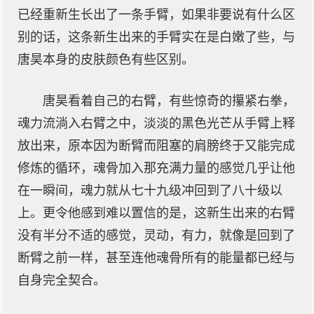
已经重新生长出了一条手臂，如果非要说有什么区
别的话，这条新生出来的手臂实在是白嫩了些，与
唐昊本身的皮肤颜色有些区别。
唐昊看着自己的右臂，有些惊奇的攥紧右拳，
魂力流淌入右臂之中，淡淡的黑色光芒从手臂上释
放出来，原本因为断臂而阻塞的肩膀终于又能完成
修炼的循环，魂骨加入那充满力量的感觉几乎让他
在一瞬间，魂力就从七十九级冲回到了八十级以
上。更令他感到难以置信的是，这新生出来的右臂
没有半分不适的感觉，灵动，有力，就像是回到了
断臂之前一样，甚至连他魂骨所有的能量都已经与
自身完全契合。