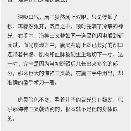
臂，难道还怕这点伤痛么？”
深吸口气，唐三猛然闭上双眼，只是停顿了一
秒，再骤然张开，双目之中，顿时充满了冷静的神
光，右手中，海神三叉戟如同一道黑色闪电般划斩
而过，血光崩现之中，唐昊右肩上本已长好的创口
连带着骨骼、肌肉和血脉被硬生生地切下一寸，这
一寸，完全是因为当初断臂后儿长出来多余的部
分，那么巨大的海神三叉戟，在唐三手中用出，却
准确的像手术刀一般。
唐昊脸色不变，看着儿子的目光只有鼓励，似
乎那海神三叉戟切割的，根本就不是他的身体似
的。