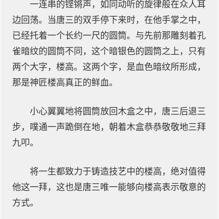
一连串的铿锵声，如同动听的旋律般在众人耳
边回荡。当唐三的双手停下来时，在他手掌之中，
已经托着一个长约一尺的圆筒。与先前那雕刻着孔
雀暗纹的圆筒不同，这个暗银色的圆筒之上，只有
两个大字，楼高。这两个字，是血色暗纹所形成，
那是神匠楼高真正的鲜血。
小心翼翼地将圆筒放回木盒之中，唐三后退三
步，噗通一声跪倒在地，朝着木盒恭恭敬敬地三拜
九叩。
将一生都致力于铸造技艺中的楼高，绝对值得
他这一拜，这也是唐三唯一能够向楼高表示敬意的
方式。