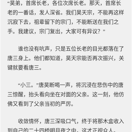
“昊弟，首席长老，各位次席长老。那天，首席长
老的一番话，发人深省。我们昊天宗，不能再这样
沉寂下去，祖辈留下的宗门，不能断送在我们之
手。我建议，宗门复出，大家可有异议？”
谁也没有吭声，只是五位长老的目光都落在了
唐三身上。他们都知道，昊天宗能否再次振兴，关
键就要看唐三。
“小三。”唐昊断喝一声，将沉浸在悲伤中的唐
三惊醒，抬头看向坐在对面的父亲。这一刻，他仿
佛又看到了父亲当初的严厉。
收敛情怀，唐三深吸口气，终于将那木盒收入
到自己的二十四桥明月夜之中，这才正视众人。