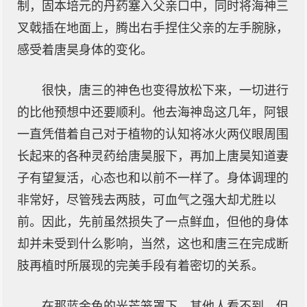
制，固本培元的丹药塞入父亲口中，同时将海神三
叉戟插在地面上，腾出右手捏住父亲的左手腕脉，
感受着唐昊身体的变化。
很快，唐三的神色也变得放松下来，一切进行
的比他预想中还要顺利。他去海神岛这几年，阿银
一直凭借着自己对于植物的认知将冰火两仪眼周围
长起来的各种灵药给唐昊服下，再加上唐昊知道妻
子有望复活，心态也和以前不一样了。身体调理的
非常好，尽管残去两肢，可血气之强大却尤胜以
前。因此，先前虽然损失了一点鲜血，但他的身体
却并未受到什么影响，当然，这也和唐三在完成断
肢再植时所展现的完美手段有着密切的关系。
在那蓝金色的光芒笼罩下，其他人看不到，但