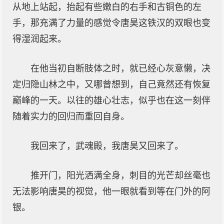
从地上站起，抬起有些嫩白的右手和古铜色的左
手，那充满了力量的感觉令唐昊这铁汉的双眼也变
得湿润起来。
在他当初自断肢体之时，就已经心灰意懒，决
定归隐山林之中，又哪曾想到，自己竟然还有恢复
巅峰的一天。以往的雄心壮志，似乎也在这一刻伴
随着实力的回归而重回自身。
我回来了，武魂殿，我唐昊又回来了。
推开门，阳光洒满全身，刺目的光芒却丝毫也
无法影响唐昊的视觉，他一眼就看到等在门外的阿
银。