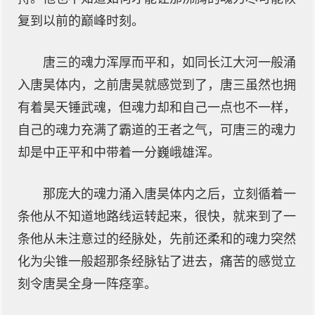
复到以前的巅峰时刻。
唐三的魂力浑厚而平和，如同长江大河一般涌
入唐昊体内，之前唐昊就感觉到了，唐三虽然也拥
有着昊天锤武魂，但魂力却和自己一点也不一样，
自己的魂力充满了霸道的王者之气，可唐三的魂力
却是中正平和中带着一分巍峨雄浑。
那庞大的魂力涌入唐昊体内之后，立刻循着一
条他从不知道地路线运转起来，很快，就来到了一
条他从未注意过的经脉处，先前还柔和的魂力突然
化为尖锥一般超那条经脉钻了进去，痛苦的感觉立
刻令唐昊全身一阵痉挛。