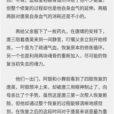
白。毕竟，蓝银皇右腿骨虽然传给了他不少能量，
但整个修复的过程却也是他自身血气的延伸。再植
两肢对唐昊自身血气的消耗还是不小的。
再给父亲服下了一枚药丸，在唐啸的安排下，
唐三陪着唐昊来到一间静室，叮嘱父亲立刻开始修
炼，一个是为了疏通气血，恢复原本的修炼循环。
另一个也是利用两块魂骨的重新加入，尽可能的恢
复当初失去的魂力。
他们一出门，阿银和小舞就看到了四肢恢复的
唐昊，阿银想冲上来，却被唐三用眼神制止了，向
母亲比了个手势。虽然这是唐三第一次帮人恢复断
肢，但他却通过整个恢复的过程能够清晰地感觉
到，在恢复之后的这段时间对于唐昊来说是最为重