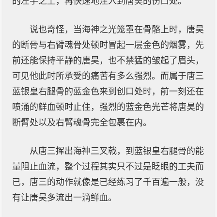
的左手之上，再快速地注入到唐昊的伤口处。
说也奇怪，当海神之光笼罩在骨骼上时，唐昊
的断骨与右臂魂骨处顿时冒起一层金色的烟雾，先
前还能保持平静的唐昊，也不禁猛的皱起了眉头，
可见他此时所承受的痛苦有多么强烈。而属于唐三
蓝银皇右腿骨的蓝金色来到创口处时，前一刻还在
喷涌的鲜血顿时止住，强烈的蓝金色光芒将唐昊的
断臂处以及右臂魂骨完全包裹在内。
从唐三挥出海神三叉戟，到蓝银皇右腿骨的能
量阻止血流，整个过程其实只不过是眨眼的工夫而
已，唐三的动作就像是已经练习了千百遍一般，没
有让唐昊多流出一滴鲜血。