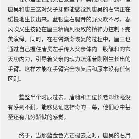
唐昊和唐三这对父子却都能感觉到唐昊的右臂正在
缓慢地生长出来。蓝银皇右腿骨的野火吹不尽，春
风吹又生技能在唐三精确到极致的精神力控制下完
美演绎。同时，在右臂渐渐恢复的过程中，唐三也
通过自己握住唐昊左手传入父亲体内一股醇和的玄
天功内力，引导着父亲的魂力疏通着刚刚生长出的
手臂。这样才能在手臂完全恢复后和原本没有任何
区别。
整整半个时辰过去，唐啸和五位长老却丝毫没
有感到不耐，能够见证这神奇的一幕，他们心中甚
至还有几分骄傲的感觉。
终于，当那蓝金色光芒褪去之时，唐昊的右肩