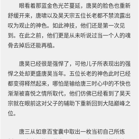
眼看着那蓝金色光芒蔓延，唐昊的脸色也重新
舒缓开来，唐啸以及昊天宗五位长老都不禁流露出
叹为观止的神色。如此神技，他们还是第一次见
到。在此之前，他们更是从未听说过当一个人的魂
骨去掉后还能再植。
唐昊已经很是强悍了，可他儿子所表现出的强
悍之处却更盛唐昊当年。五位长老的神色此时已经
都变得释然起来，哪怕是输给唐三时心中的不快也
渐渐被喜悦之情所取代，他们仿佛已经看到了昊天
宗就在眼前这对父子的辅助下重新回到大陆巅峰之
位。
唐三从如意百宝囊中取出一枚当初自己所炼