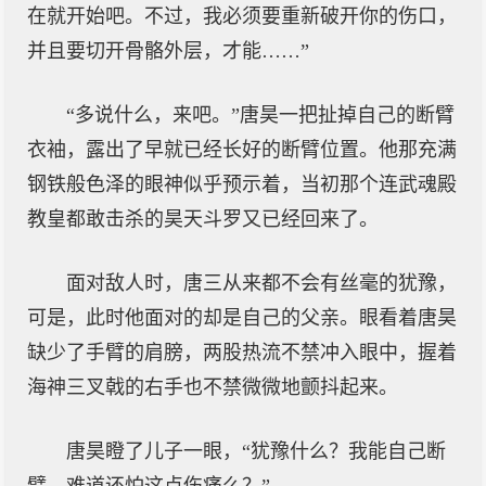
在就开始吧。不过，我必须要重新破开你的伤口，
并且要切开骨骼外层，才能……”
“多说什么，来吧。”唐昊一把扯掉自己的断臂
衣袖，露出了早就已经长好的断臂位置。他那充满
钢铁般色泽的眼神似乎预示着，当初那个连武魂殿
教皇都敢击杀的昊天斗罗又已经回来了。
面对敌人时，唐三从来都不会有丝毫的犹豫，
可是，此时他面对的却是自己的父亲。眼看着唐昊
缺少了手臂的肩膀，两股热流不禁冲入眼中，握着
海神三叉戟的右手也不禁微微地颤抖起来。
唐昊瞪了儿子一眼，“犹豫什么？我能自己断