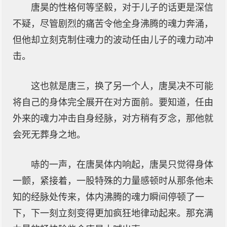
唐昊的性格何等坚毅，对于儿子的话更是深信
不疑，尽管剧烈的痛苦令他全身沸腾的魂力奔涌，
但他却立刻克制住魂力的波动任由儿子的魂力动冲
击。
这也就是唐三，换了另一个人，唐昊决不可能
将自己的身体完全展开在对方面前。要知道，任由
外来的魂力冲击自身经脉，对方稍有歹念，那他就
会死无葬身之地。
哧的一声，在唐昊体内响起，唐昊只觉得身体
一颤，紧接着，一股特殊的力量感顿时从那条他未
知的经脉处传来，体内沸腾的魂力瞬间停顿了一
下，下一刻立刻变得更加疯狂地律动起来。那充满