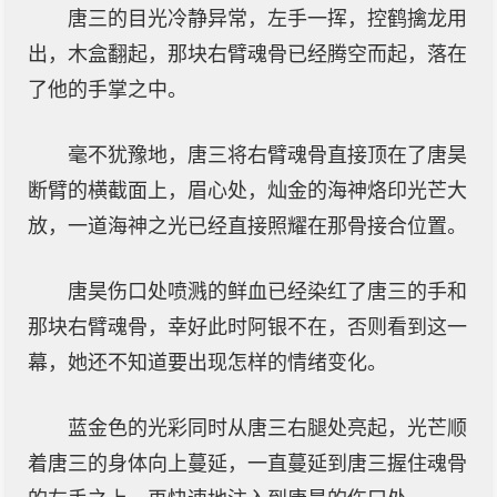
唐三的目光冷静异常，左手一挥，控鹤擒龙用
出，木盒翻起，那块右臂魂骨已经腾空而起，落在
了他的手掌之中。
毫不犹豫地，唐三将右臂魂骨直接顶在了唐昊
断臂的横截面上，眉心处，灿金的海神烙印光芒大
放，一道海神之光已经直接照耀在那骨接合位置。
唐昊伤口处喷溅的鲜血已经染红了唐三的手和
那块右臂魂骨，幸好此时阿银不在，否则看到这一
幕，她还不知道要出现怎样的情绪变化。
蓝金色的光彩同时从唐三右腿处亮起，光芒顺
着唐三的身体向上蔓延，一直蔓延到唐三握住魂骨