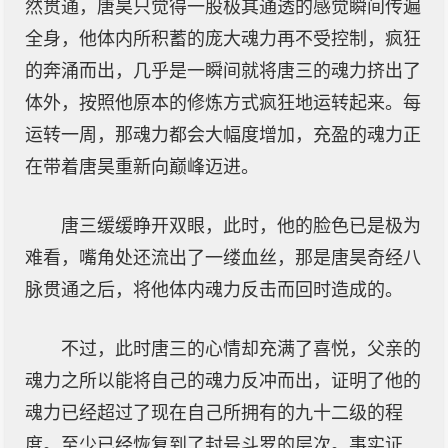
然贯通，唐昊只觉得一股极其通透的感觉瞬间传遍
全身，他体内所积蓄的庞大魂力再不受控制，疯狂
的奔涌而出，几乎是一瞬间就将唐三的魂力挤出了
体外，按照他原本的修炼方式疯狂地运转起来。每
运转一周，那魂力都会大幅度增加，充盈的魂力正
在带着唐昊重新向巅峰迈进。
唐三缓缓睁开双眼，此时，他的脸色已是极为
难看，嘴角处还流出了一缕血丝，那是唐昊奇经八
脉贯通之后，将他体内魂力反击而回时造成的。
不过，此时唐三的心情却充满了喜悦，父亲的
魂力之所以能将自己的魂力反冲而出，证明了他的
魂力已经超过了现在自己所拥有的九十二级的程
度。至少已经恢复到了封号斗罗的层次。事实证