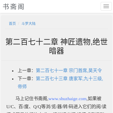
书斋阁
首页
斗罗大陆
第二百七十二章 神匠遗物,绝世
暗器
上一章：
第二百七十一章 宗门首席,昊天令
下一章：
第二百七十三章 唐家军,九十三级,
帝师
马上记住书斋阁,
www.shuzhaige.com
,如果被
U/C、百/度、Q/Q等浏/览/器/转/码进入它们的阅/读