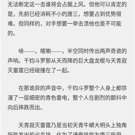
无法断定这一击谁将会占据上风。但他可以肯定的
是，先前已经消耗不小的唐三，想要占到优势很
难。但同样的，对手想要一举击溃他也是不可能
的。
哧——，喀喇——，半空同时传出两声奇诡的
声响。千钧斗罗那从天而降的巨大盘龙棍与天青寂
灭雷霆已经碰撞在了一起。
在那诡异的声音中，千钧斗罗整个人身上都弥
漫了一层细密的青色雷电，整个人在剧烈的颤抖中
向后摔跌而出。
天青寂灭雷霆乃是当初天青牛蟒大明头上独角