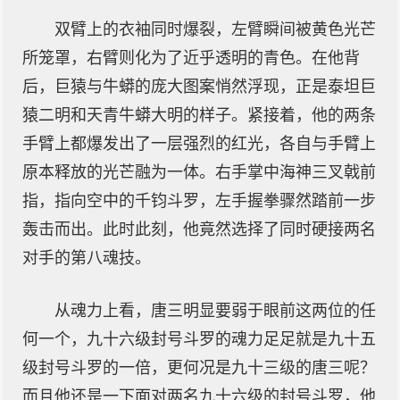
双臂上的衣袖同时爆裂，左臂瞬间被黄色光芒
所笼罩，右臂则化为了近乎透明的青色。在他背
后，巨猿与牛蟒的庞大图案悄然浮现，正是泰坦巨
猿二明和天青牛蟒大明的样子。紧接着，他的两条
手臂上都爆发出了一层强烈的红光，各自与手臂上
原本释放的光芒融为一体。右手掌中海神三叉戟前
指，指向空中的千钧斗罗，左手握拳骤然踏前一步
轰击而出。此时此刻，他竟然选择了同时硬接两名
对手的第八魂技。
从魂力上看，唐三明显要弱于眼前这两位的任
何一个，九十六级封号斗罗的魂力足足就是九十五
级封号斗罗的一倍，更何况是九十三级的唐三呢？
而且他还是一下面对两名九十六级的封号斗罗，他