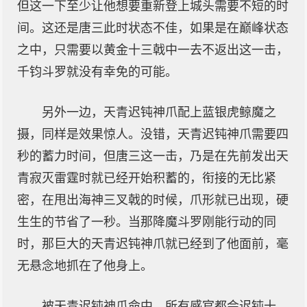
但这一下至少让他想要重新登上城头需要不短的时
间。这还是唐三此时状态不佳，如果是在巅峰状态
之中，只需要以黄金十三戟中一去不返出这一击，
千钧斗罗就没有幸免的可能。
另外一边，天青迟钝神爪配上蓝银虎鲸魔之
摄，同样是效果惊人。没错，天青迟钝神爪需要四
秒的蓄力时间，但唐三这一击，乃是在先前发出天
青寂灭雷霆时就已经开始积蓄的，衔接的无比紧
密，在甩出海神三叉戟的时候，爪形就已出现，硬
生生的节省了一秒。当那降魔斗罗刚能行动的同
时，那巨大的天青迟钝神爪就已经到了他面前，毫
无悬念地抓在了他身上。
被天青迟钝神爪命中，所有感官都会迟钝十