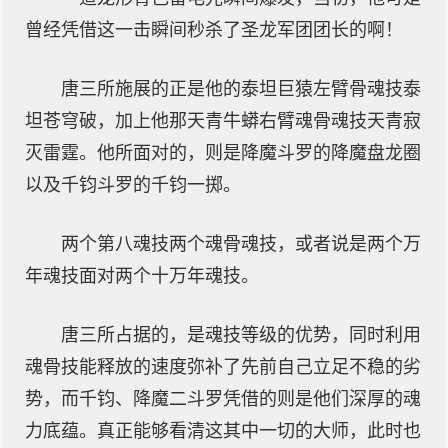
曾经凭借这一击瞬间秒杀了圣龙军团团长的啊！
唐三所施展的正是他的泰坦巨猿左臂骨魂技泰
坦苍穹破，加上他那天青牛蟒右臂魂骨魂技天青寂
灭雷霆。他所面对的，则是降魔斗罗的降魔盘龙圈
以及千钧斗罗的千钧一掷。
两个第八魂技两个魂骨魂技，或者说是两个万
年魂技面对两个十万年魂技。
唐三所占据的，是魂技等级的优势，同时利用
魂骨技能释放的速度弥补了先前自己立足不稳的劣
势，而千钧、降魔二斗罗凭借的则是他们深厚的魂
力底蕴。真正能够看清这其中一切的大师，此时也