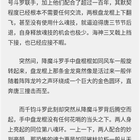
号斗罗联手，加上他们配合了超过一百年，其默契
程度已经根本不需要任何交流，两根盘龙棍上下翻
飞，甚至没有使用什么魂技，就逼迫得唐三节节后
退，自身释放魂技的机会也极少。海神三叉戟上挡
下接，也已经应接不暇。
突然间，降魔斗罗手中盘棍棍如同风车一般旋
转起来，盘龙棍上那条金龙竟然像是活过来一般伴
随着阵阵龙吟之声环绕成一个巨大的金色圆环，直
奔唐三撞击而至。
而千钧斗罗此刻却突然从降魔斗罗背后腾空而
起，手中盘龙棍没有任何花哨的当头之下。两人身
上亮起的同位第八魂环。一上一下，两人配合的妙
到毫颠，那恐怖的魂力更是如同摧枯拉朽一般从天