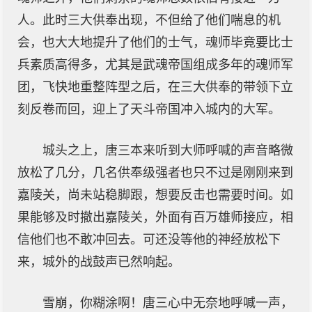
人。此时三大供奉出现，不但给了他们喘息的机
会，也大大地提升了他们的士气，魂师毕竟要比士
兵素质高得多，尤其是武魂帝国组成多年的魂师军
团，飞快地重整阵型之后，在三大供奉的带领下立
刻反卷而回，迎上了天斗帝国冲入城内的大军。
城头之上，唐三本来听到大师呼喊的声音略微
放松了几分，几名供奉级强者也只不过是刚刚来到
嘉陵关，尚未站稳脚跟，想要反击也需要时间。如
果能够及时撤出嘉陵关，外面有百万雄师接应，相
信他们也不敢冲回去。可还没等他的神经放松下
来，城外的战鼓声已然响起。
雪崩，你糊涂啊！唐三心中无奈地呼喊一声，