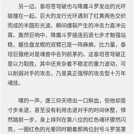
另一边，泰坦苍穹破也与降魔斗罗发出的光环
碰撞在一起。巨大的龙行光环遇到了红黄两色交织
而成的半圆形光波。瞬间爆裂产生的冲击力直冲云
霄。轰然巨响中，降魔斗罗接连后退七步才勉强站
稳，握住盘龙棍的双臂已是一阵麻痹。比力量，泰
坦巨猿绝对是魂兽中名列前茅的。这泰坦苍穹破正
是以力取胜，其中还夹杂着不稳定的重力波动，可
以削弱对手的攻击，乃是真正强悍的攻击型十万年
魂技。
噗的一声，唐三仰天喷出一口鲜血，但他却是
寸步未退，甚至没有利用击退对手的时间休整，悍
然踏前一步，身上排列在第八位的红色魂环骤然闪
亮，一圈红色的光晕同时朝着那两位封号斗罗笼罩