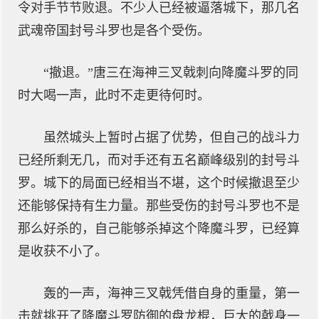
令对手节节败退。不少人已经被逼落城下，那几名
武魂帝国封号斗罗也是各个受伤。
“撤退。”唐三在海神三叉戟刺向降魔斗罗的同
时大喝一声，此时不走更待何时。
虽然城头上暂时占据了优势，但自己的战斗力
已经所剩无几，而对手还有五名巅峰级别的封号斗
罗。城下的局面已经相当不堪，这个时候撤退至少
还能够保持有生力量。那些受伤的封号斗罗也不是
那么好杀的，自己能够杀掉这个降魔斗罗，已经算
是收获不小了。
轰的一声，海神三叉戟凭借自身的重量，第一
击就挑开了降魔斗罗防御的盘龙棍，巨大的戟身一