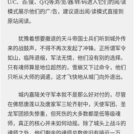
U/C、百/度、Q/Q等浏/览/器/转/码进入它们的阅/读
模式展示他们的广/告，建议退出阅/读模式直接到
原站阅读。
犹豫着想要撤退的天斗帝国士兵们听到城外传
来的战鼓声，不得不再次发起了冲锋。正所谓军令
如山，临阵退缩，军法无情，他们没有别的选择。
只有魂师算是地位超然的，雪崩又下过命令，他们
只听从大师的调遣，这才飞快地从城门向外退出。
城内嘉陵关守军本就不是那么好对付的，尽管
在佛怒唐莲以及唐家军三轮齐射中，天使军团、圣
龙军团损失惨重，但死伤的大多数都是低等级魂
师，真正的核心并未如何动摇。除了城头上战斗的
魂师之外，他们剩余的魂师总数依旧有接近一万