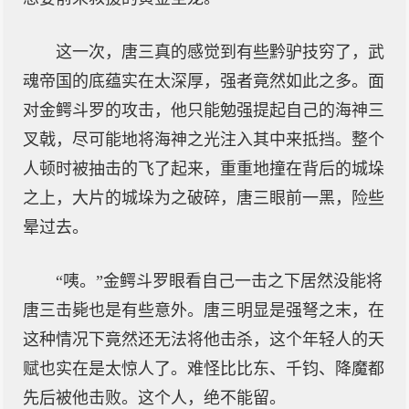
这一次，唐三真的感觉到有些黔驴技穷了，武
魂帝国的底蕴实在太深厚，强者竟然如此之多。面
对金鳄斗罗的攻击，他只能勉强提起自己的海神三
叉戟，尽可能地将海神之光注入其中来抵挡。整个
人顿时被抽击的飞了起来，重重地撞在背后的城垛
之上，大片的城垛为之破碎，唐三眼前一黑，险些
晕过去。
“咦。”金鳄斗罗眼看自己一击之下居然没能将
唐三击毙也是有些意外。唐三明显是强弩之末，在
这种情况下竟然还无法将他击杀，这个年轻人的天
赋也实在是太惊人了。难怪比比东、千钧、降魔都
先后被他击败。这个人，绝不能留。