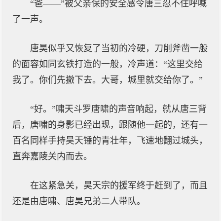
“爸——”被父亲保的安全感令唐三忍不住呼喊
了一声。
唐昊似乎又恢复了当初的冷硬，刀削斧凿一般
的面容如同玄铁打造的一般，冷声道：“这里交给
我了。你们先撤下去。大哥，城里就交给你了。”
“好。”啸天斗罗唐啸的声音响起，就从唐三背
后，唐啸的身影已经出现，跟随他一起的，还有一
百名同样手持昊天锤的青壮年，飞速地翻过城头，
直奔嘉陵关内而去。
在这紧急关，昊天宗的援军终于赶到了，而且
还是由唐啸、唐昊兄弟二人带队。