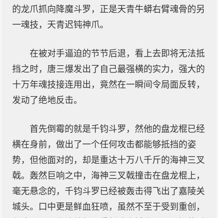
的龙爪抓向降魔斗罗，正是天青牛蟒右臂魂骨的另
一魂技，天青迟钝神爪。
在被对手逼迫的节节后退，看上去即将无法抵
挡之时，唐三爆发出了自己最强横的实力，强大的
十万年魂技接连用出，竟然在一瞬间令局面反转，
发动了绝地反击。
首先倒霉的就是千钧斗罗，然他的盘龙棍已经
横在身前，做出了一个任何攻击都能够抵挡的姿
势，但他面对的，却是重达十万八千斤的海神三叉
戟。轰然巨响之中，海神三叉戟撞击在盘龙棍上，
毫无悬念的，千钧斗罗已经被轰击得飞出了嘉陵关
城头。口中更是鲜血狂喷，虽然不至于受到重创，