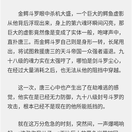
金鳄斗罗眼中杀机大盛，一个巨大的鳄鱼虚影
从他背后浮现出来，身上的第六魂环瞬间闪亮，那
巨大的虚影竟然像是变成了实体一般，咆哮声中，
直扑唐三。而金鳄斗罗自己则是身形一转，长尾甩
出，将试图救援唐三的天斗帝国一众强者逼退。九
十八级的魂力实在太强哼了，哪怕是剑斗罗尘心，
在经过大量消耗之后，也无法从他的阻挡中穿越。
这一次，唐三心中也产生出了在劫难逃的感
觉，他实在是已经无力防御，九十八级封号斗罗的
攻击，根本已经不是现在的他所能抵挡的。
就在这万分危急的时刻，突然间，一声爆喝响