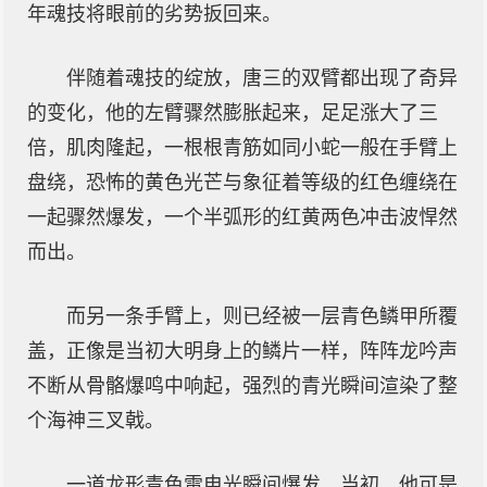
年魂技将眼前的劣势扳回来。
伴随着魂技的绽放，唐三的双臂都出现了奇异
的变化，他的左臂骤然膨胀起来，足足涨大了三
倍，肌肉隆起，一根根青筋如同小蛇一般在手臂上
盘绕，恐怖的黄色光芒与象征着等级的红色缠绕在
一起骤然爆发，一个半弧形的红黄两色冲击波悍然
而出。
而另一条手臂上，则已经被一层青色鳞甲所覆
盖，正像是当初大明身上的鳞片一样，阵阵龙吟声
不断从骨骼爆鸣中响起，强烈的青光瞬间渲染了整
个海神三叉戟。
一道龙形青色雷电光瞬间爆发，当初，他可是