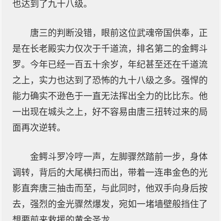
也达到了九十八级。
唐三的判断没错，眼前这位武魂帝国供奉，正
是在长老殿实力仅次于千道流，排名第二的金鳄斗
罗。今年已经一百五十余岁，年纪甚至还在千道流
之上，实力也达到了恐怖的九十八级之多。强悍的
能力确实不逊色于一直无法挥出全力的比比东。他
一出现在城头之上，好不容易由唐三扭转过来的局
面再次逆转。
金鳄斗罗冷哼一声，左脚骤然踏前一步，身体
调转，背后的大尾横扫而出，带着一连串金色的光
影直奔唐三抽击而至，与此同时，他双手向身后按
去，强烈的金光骤然爆发，宛如一堵墙壁般挡住了
想要前来救援的黄金圣龙。