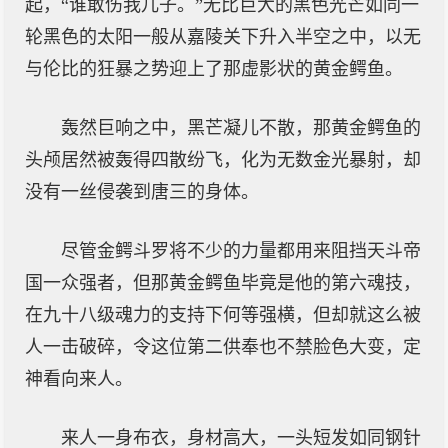
起，“谁敢伤我儿子。”无比巨大的黑色光芒如同一
轮黑色的太阳一般从嘉陵关下升入半空之中，以无
与伦比的狂暴之势迎上了那虚影状的黄金鳄鱼。
轰然巨响之中，黑芒凝儿不散，那黄金鳄鱼的
头颅居然被轰得四散纷飞，化为无数金光暴射，却
没有一丝侵袭到唐三的身体。
尽管金鳄斗罗将不少的力量都用来阻挡天斗帝
国一众强者，但那黄金鳄鱼毕竟是他的第六魂技，
在九十八级魂力的支持下何等强横，但却就这么被
人一击破碎，令这位第二供奉也不禁脸色大变，定
神看向来人。
来人一身布衣，身材高大，一头短发如同钢针