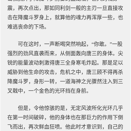
震，再次点出，那如同利剑一般的主刃一旦直接攻
击在降魔斗罗身上，就算他的魂力再浑厚一些，也
难逃丧命的下场。
可在这时，一声断喝突然响起，“你敢。”一股
强烈的劲风直袭而来，从侧面轰向唐三的身体。尖
锐的能量波动刺激得唐三全身寒毛炸起。那是足以
威胁到他生命的攻击，危机之中，唐三顾不得再杀
降魔斗罗，身形一转，一道海神之光骤然注入到三
叉戟中，一个金色的光环挡在身前。
但是，令他惊骇的是，无定风波所化光环几乎
在第一时间破碎，他的身体也在那巨力的作用下倒
飞而出，再次鲜血狂喷。他此时才意识到，自己的