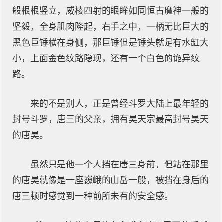
般根根竖立，威棱四射的眼眸如同恒古魔神一般的
坚毅，全身肌肉隆起，右手之中，一柄无比巨大的
黑色巨锤横在身侧，那巨锤但是锤头就足有水缸大
小，上面金色纹路隐现，还有一个白色的诡异纹
路。
来的不是别人，正是曾经斗罗大陆上最年轻的
封号斗罗，唐三的父亲，拥有昊天宗最高封号昊天
的唐昊。
虽然只是他一个人挡在唐三身前，但站在那里
的唐昊就像是一座巍峨的山岳一般，被挡在身后的
唐三顿时感觉到一种前所未有的安全感。