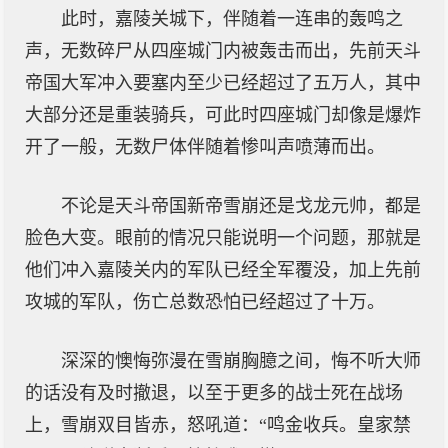
此时，嘉陵关城下，伴随着一连串的轰鸣之
声，无数碎尸从四座城门内被轰击而出，先前天斗
帝国大军冲入要塞内至少已经超过了五万人，其中
大部分还是重装骑兵，可此时四座城门却像是爆炸
开了一般，无数尸体伴随着惨叫声喷薄而出。
不论是天斗帝国新帝雪崩还是戈龙元帅，都是
脸色大变。眼前的情况只能说明一个问题，那就是
他们冲入嘉陵关内的军队已经全军覆没，加上先前
攻城的军队，伤亡总数恐怕已经超过了十万。
深深的懊悔弥漫在雪崩胸臆之间，悔不听大师
的话没有及时撤退，以至于更多的战士死在战场
上，雪崩双目皆赤，怒吼道：“鸣金收兵。皇家禁