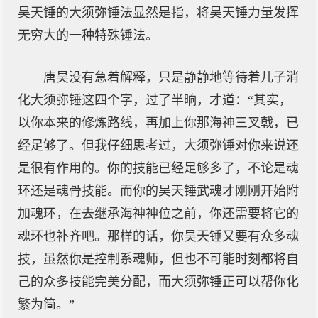
昊天锤的大须弥锤法显然是指，将昊天锤力量发挥
无穷大的一种特殊锤法。
唐昊没有急着解释，只是静静地等待着儿子消
化大须弥锤这四个字，过了半晌，才道：“其实，
以你本来的修炼路线，再加上你那海神三叉戟，已
经足够了。但我仔细思考过，大须弥锤对你来说还
是很有作用的。你的技能已经足够多了，不论是魂
环还是魂骨技能。而你的昊天锤武魂才刚刚开始附
加魂环，在去继承海神神位之前，你还需要将它的
魂环也补齐吧。那样的话，你昊天锤又要有众多魂
技，虽然你是控制系魂师，但也不可能时刻都将自
己的众多技能完美分配，而大须弥锤正可以帮你化
繁为简。”