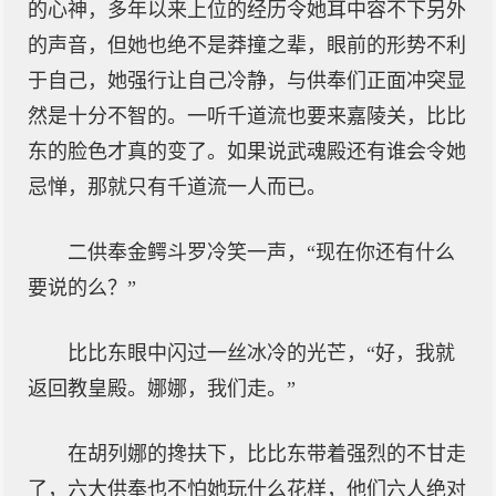
的心神，多年以来上位的经历令她耳中容不下另外
的声音，但她也绝不是莽撞之辈，眼前的形势不利
于自己，她强行让自己冷静，与供奉们正面冲突显
然是十分不智的。一听千道流也要来嘉陵关，比比
东的脸色才真的变了。如果说武魂殿还有谁会令她
忌惮，那就只有千道流一人而已。
二供奉金鳄斗罗冷笑一声，“现在你还有什么
要说的么？”
比比东眼中闪过一丝冰冷的光芒，“好，我就
返回教皇殿。娜娜，我们走。”
在胡列娜的搀扶下，比比东带着强烈的不甘走
了，六大供奉也不怕她玩什么花样，他们六人绝对