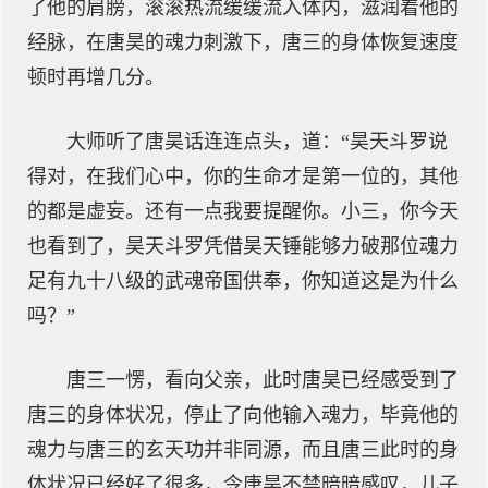
了他的肩膀，滚滚热流缓缓流入体内，滋润着他的
经脉，在唐昊的魂力刺激下，唐三的身体恢复速度
顿时再增几分。
大师听了唐昊话连连点头，道：“昊天斗罗说
得对，在我们心中，你的生命才是第一位的，其他
的都是虚妄。还有一点我要提醒你。小三，你今天
也看到了，昊天斗罗凭借昊天锤能够力破那位魂力
足有九十八级的武魂帝国供奉，你知道这是为什么
吗？”
唐三一愣，看向父亲，此时唐昊已经感受到了
唐三的身体状况，停止了向他输入魂力，毕竟他的
魂力与唐三的玄天功并非同源，而且唐三此时的身
体状况已经好了很多，令唐昊不禁暗暗感叹，儿子