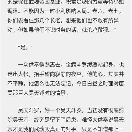
的是保住武魂帝国基业，积蓄足够的力量等待小姐
调遣。不能因为一时小利影响大局。老六、老七，
你们去看住那几个长老。想来他们也不敢有所异
动，但如果他们不识时务的话，就杀鸡儆猴。”
“是。”
一众供奉悄然离去，金鳄斗罗缓缓站起身，也
走出大帐，抬手望向寂静的夜空，他的心，其实并
不平静。他怎么也无法忘记，今日白昼之时面对唐
昊那巨大昊天锤时的情景。
昊天斗罗，好一个昊天斗罗。当初没有彻底剪
除昊天宗，终究是留下了后患，难怪大供奉说昊天
宗才是我们武魂殿真正的对手。只是不知道那上一