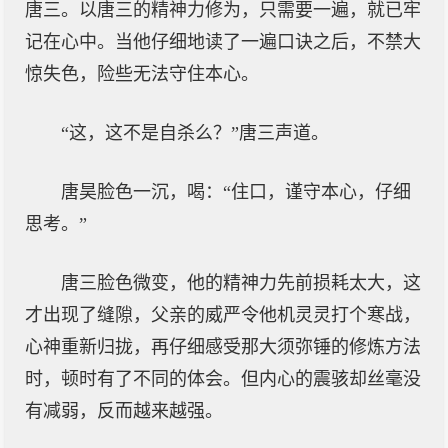
唐三。以唐三的精神力修为，只需要一遍，就已牢
记在心中。当他仔细地读了一遍口诀之后，不禁大
惊失色，险些无法守住本心。
“这，这不是自杀么？”唐三声道。
唐昊脸色一沉，喝：“住口，谨守本心，仔细
思考。”
唐三脸色微变，他的精神力先前损耗太大，这
才出现了缝隙，父亲的威严令他机灵灵打个寒战，
心神重新归拢，再仔细感受那大须弥锤的修炼方法
时，顿时有了不同的体会。但内心的震骇却丝毫没
有减弱，反而越来越强。