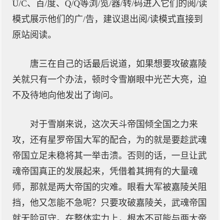
U/C、百/度、Q/Q等浏/览/器/转/码进入它们的阅/读
模式展示他们的广/告，建议退出阅/读模式直接到
原站阅读。
唐三在自己的话最后说道，如果想要攻破嘉陵
关就只有一个办法，顿时令雪崩眼中光芒大亮，迫
不及待地向他发出了询问。
对于雪崩来说，这次天斗帝国倾全国之力来
攻，还有星罗帝国大军的配合，为的就是要趁武魂
帝国立足未稳将其一举击溃。否则的话，一旦让武
魂帝国真正的发展起来，凭借着其拥有的大量魂
师，那就是两大帝国的灾难。眼看大军被嘉陵关阻
挡，他又怎能不急呢？只要攻破嘉陵关，武魂帝国
就无险可守。在整体实力上，根本不可能与两大帝