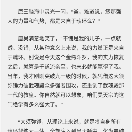
唐三脑海中灵光一闪，“爸，难道说，您那强
大的力量和气势，都是来自于魂环么？”
唐昊满意地笑了，“不愧是我的儿子，一点就
透。没错，从某种意义上来说，我的力量正是来自
于魂环。别说是今天这个金鳄斗罗，我的实力恢复
之后，就算是千道流亲至，也未必就能赢得了我。
当年，我才刚刚突破九十级的时候，就凭借这大须
弥锤力破武魂殿众多强者围攻，还重创了武魂殿那
一代的教皇。你自然就可以想象，咱们昊天宗的这
门绝学有多么强大了。”
“大须弥锤，从理论上来说，就是将自身所有
魂环凝练为一体，全部注入到昊天锤中，化为最纯