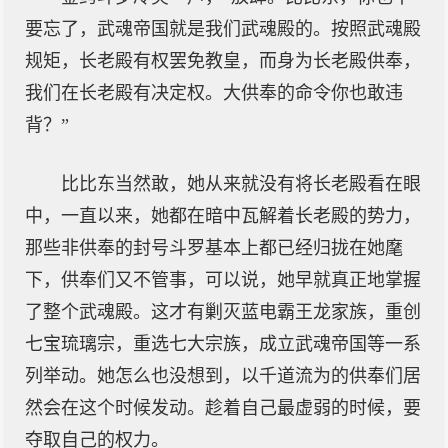
要忘了，武魂帝国就是我们武魂殿的。按照武魂殿
规矩，长老殿有权罢免教皇，而身为长老殿供奉，
我们在长老殿有决定权。大供奉的命令你也敢违
背？”
比比东当然敢，她从来就没有将长老殿看在眼
中，一直以来，她都在暗中瓦解着长老殿的势力，
那些非供奉的封号斗罗基本上都已经归拢在她麾
下，供奉们又不管事，可以说，她早就真正地掌握
了整个武魂殿。这才有剿灭蓝电霸王龙家族，重创
七宝琉璃宗，重选七大宗族，成立武魂帝国等一系
列举动。她怎么也没想到，以千道流为的供奉们居
然会在这个时候发动。趁着自己最虚弱的时候，要
夺取自己的权力。