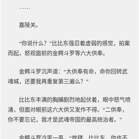
……
嘉陵关。
“你说什么？”比比东强忍着虚弱的感觉，拍案
而起，怒视面前的金鳄斗罗等六大供奉。
金鳄斗罗沉声道：“大供奉有命，命你回转武
魂城，还要我再重复第三遍么？”
比比东丰满的胸脯剧烈地起伏着，眼中怒气喷
涌，但面对眼前这六大供又发作不得。“二供奉，
你不要忘记，我才是武魂帝国的最高统治者。”
金鳄斗罗冷笑一声，“放肆。比比东，你也不