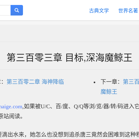
古典文学
世界名著
第三百零三章 目标,深海魔鲸王
章：
第三百零二章 海神降临
下一章：
第三百
魔鲸王
haige.com
,如果被U/C、百/度、Q/Q等浏/览/器/转/码进
原站阅读。
要滴出水来，她怎么也没想到追杀唐三竟然会困难到这种