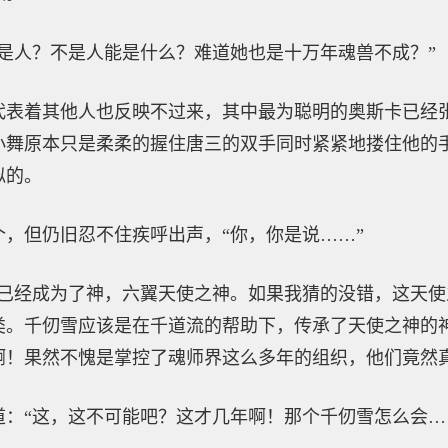
是人？不是人能是什么？难道她也是十万年魂兽不成？”
代表着其他人也反映不过来，其中最为聪明的奥斯卡已经
小舞原本只是柔柔的握住唐三的双手同时紧紧地搂住他的
似的。
，但仍旧忍不住疾呼出声，“你，你是说……”
她已经成为了神，六翼天使之神。如果我猜的没错，这天
类。千仞雪应该是在千道流的帮助下，传承了天使之神的
啊！果然不愧是掌控了魂师界这么多年的组织，他们竟然
：“这，这不可能吧？这才几年啊！那个千仞雪怎么会…