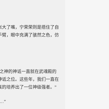
张大了嘴，宁荣荣则是捂住了自
手臂，眼中充满了骇然之色，仿
使之神的神诋一直就在武魂殿的
神诋之位。这些年，我们一直在
真的培养出了一位神级强者。”
…”