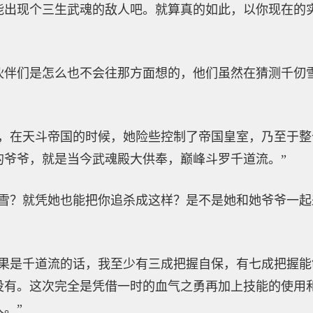
能出现个三生武魂的敌人吧。就算真的如此，以你现在的
伙伴们是怎么也不会往那方面想的，他们虽然在猜测千仞
次，在天斗帝国的时候，她险些控制了帝国皇室，乃至于
的爷爷，就是当今武魂殿大供奉，巅峰斗罗千道流。”
仞雪？就凭她也能把你追杀成这样？是不是她和她爷爷一起
如果是千道流的话，我至少有三成把握自保，有七成把握
没有。这次完全是凭借一时的血气之勇再加上技能的使用
。”