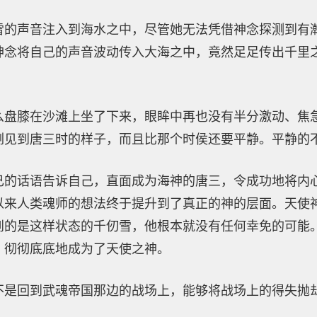
雪的声音注入到海水之中，尽管她无法凭借神念探测到有
神念将自己的声音波动传入大海之中，竟然足足传出千里
。
么盘膝在沙滩上坐了下来，眼眸中再也没有半分激动、焦
刚见到唐三时的样子，而且比那个时侯还要平静。平静的
己的话语告诉自己，直面成为海神的唐三，令成功地将内
以来人类魂师的想法终于提升到了真正的神的层面。天使
到的是这样状态的千仞雪，他根本就没有任何幸免的可能
，彻彻底底地成为了天使之神。
不是回到武魂帝国那边的战场上，能够将战场上的得失抛