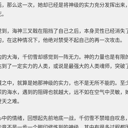
话，那么这一次，她却已经是将神级的实力充分发挥出来
死。
觉到，海神三叉戟在阻挡了自己之后，本身灵性已经消失
的，在这种情况下，他绝对禁受不起自己的再一次攻击。
边的大海，千仞雪却感觉到一阵无力。神的力量也是有限
达到了一定实力的人类，或说是最强大的人类魂师，突破
域之中，就算是她那神级的实力，也不是无所不能的。至
深的海水，遇到的阻碍也就越大，远不如在空气中灵敏，
登天之难。
心中的情绪，回想起先前地底一战，千仞雪不禁暗自叹息
毕竟不是一步一个脚印修炼到的神级，其中有很多过程都