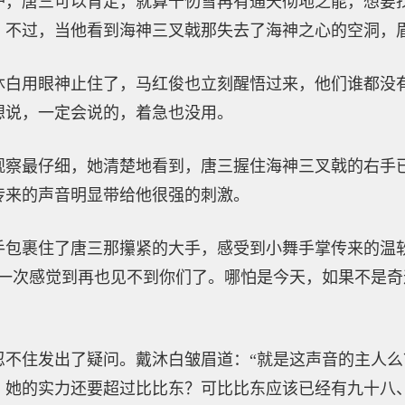
护，唐三可以肯定，就算千仞雪再有通天彻地之能，想要
。不过，当他看到海神三叉戟那失去了海神之心的空洞，
沐白用眼神止住了，马红俊也立刻醒悟过来，他们谁都没
想说，一定会说的，着急也没用。
观察最仔细，她清楚地看到，唐三握住海神三叉戟的右手
传来的声音明显带给他很强的刺激。
手包裹住了唐三那攥紧的大手，感受到小舞手掌传来的温
只一次感觉到再也见不到你们了。哪怕是今天，如果不是
忍不住发出了疑问。戴沐白皱眉道：“就是这声音的主人
，她的实力还要超过比比东？可比比东应该已经有九十八