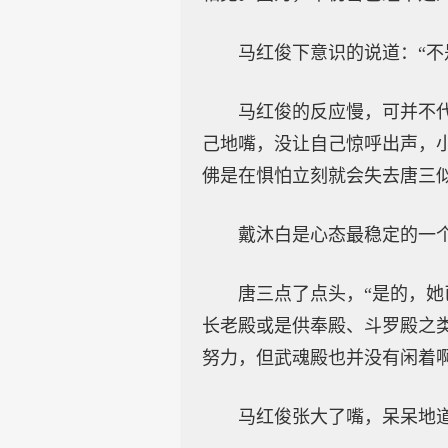
马红俊下意识的说道：“不
马红俊的反应慢，可并不
己地嘴，没让自己惊呼出声，
佛是在惧怕立刻就会失去唐三
戴沐白是心态最稳定的一个
唐三点了点头，“是的，
长老殿或是供奉殿、斗罗殿之
努力，但武魂殿也并没有闲着
马红俊张大了嘴，呆呆地道