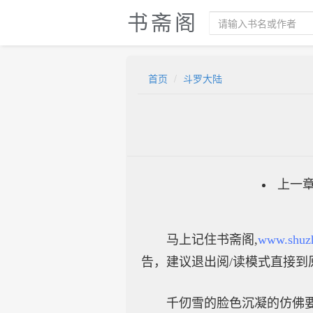
书斋阁
首页
斗罗大陆
上一
马上记住书斋阁,
www.shuz
告，建议退出阅/读模式直接到
千仞雪的脸色沉凝的仿佛