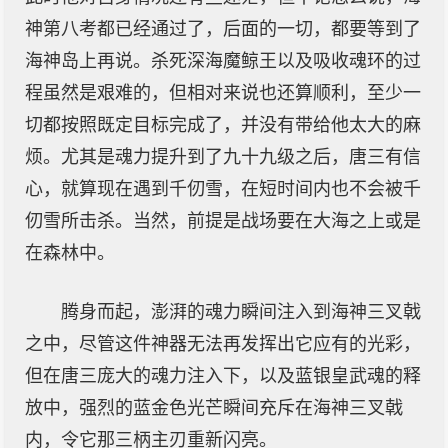
神第八考都已经通过了，后面的一切，都要等到了
海神岛上再说。杀死深海魔鲸王以及吸收魂环的过
程虽然是艰难的，但相对来说也还算顺利，至少一
切都按照既定目标完成了，并没有带给他太大的麻
烦。尤其是魂力提升到了九十九级之后，唐三有信
心，就算现在遇到千仞雪，在短时间内也不会被千
仞雪所击杀。当然，前提是战场要在大海之上或是
在森林中。
腾身而起，澎湃的魂力瞬间注入到海神三叉戟
之中，尽管这件神器无法再发挥出它应有的光彩，
但在唐三庞大的魂力注入下，以及蓝银皇武魂的释
放中，强烈的蓝金色光芒瞬间充斥在海神三叉戟
内，令它那三柄主刃重新闪亮。