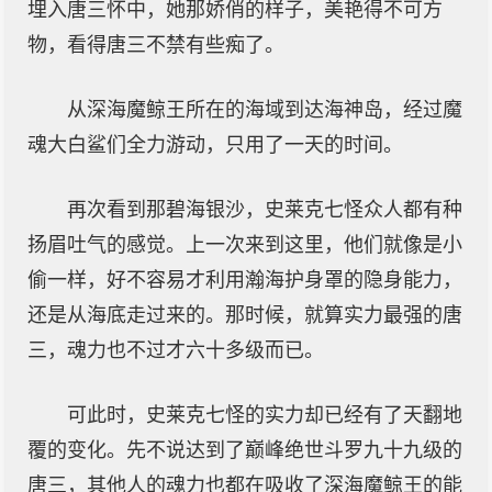
埋入唐三怀中，她那娇俏的样子，美艳得不可方
物，看得唐三不禁有些痴了。
从深海魔鲸王所在的海域到达海神岛，经过魔
魂大白鲨们全力游动，只用了一天的时间。
再次看到那碧海银沙，史莱克七怪众人都有种
扬眉吐气的感觉。上一次来到这里，他们就像是小
偷一样，好不容易才利用瀚海护身罩的隐身能力，
还是从海底走过来的。那时候，就算实力最强的唐
三，魂力也不过才六十多级而已。
可此时，史莱克七怪的实力却已经有了天翻地
覆的变化。先不说达到了巅峰绝世斗罗九十九级的
唐三，其他人的魂力也都在吸收了深海魔鲸王的能