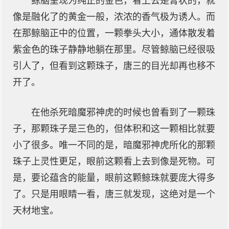
鲸脑呈现为纯正的金色，看上去是膏状的，就
像是融化了的黄金一般，浓浓的香气极为诱人。而
在那鲸脑正中的位置，一颗拳头大小，通体散发着
紫金色的珠子静静地躺在那里。尽管鲸脑已经很吸
引人了，但看到这颗珠子，唐三的目光却再也移不
开了。
在他杀死暗魔邪神虎的时候也曾看到了一颗珠
子，那颗珠子是三色的，但体积和这一颗相比就要
小了很多。唯一不同的是，暗魔邪神虎所化的那颗
珠子上灵性更足，眼前这颗看上去到像是死物。可
是，要论蕴含的能量，眼前这颗鲸珠就要庞大得多
了。只是用眼睛一看，唐三就发现，这绝对是一个
天材地宝。