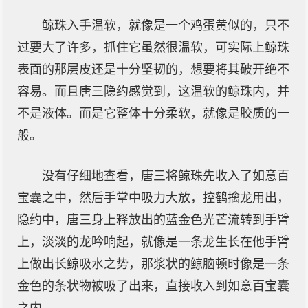
鲸珠入手温软，就像是一个鸡蛋黄似的，只不
过要大了许多，抓住它虽然很温软，可实际上鲸珠
表面的那层皮还是十分坚韧的，想要将其破开绝不
容易。而且唐三隐约感觉到，这温软的鲸珠内，并
不是液体。而是它整体十分柔软，就像是胶质的一
般。
没有仔细地查看，唐三将鲸珠先收入了如意百
宝囊之中，然后手掌中吸力大放，控鹤擒龙用出，
隐约中，唐三身上释放出的蓝金色光芒流转到手臂
上，淡淡的龙吟响起，就像是一条龙生长在他手臂
上做出长鲸吸水之势，那浆状的鲸脑顿时像是一条
金色的条状物被吸了出来，直接收入到如意百宝囊