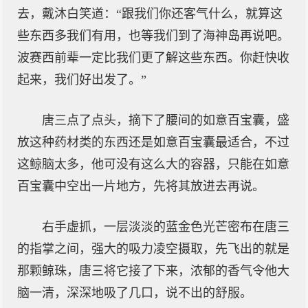
去，戴沐白笑道：“跟我们你还客气什么，就算这
些东西多我们有用，也等我们到了海神岛再说吧。
波赛西前辈一定比我们更了解这些东西。你赶快收
起来，我们好出发了。”
唐三点了点头，摘下了腰间的如意百宝囊，盛
放这种药材类的东西还是如意百宝囊最适合，不过
这鲸脑太多，他可没有这么大的容器，只能在如意
百宝囊中空出一片地方，先将其放进去再说。
右手虚抓，一层淡淡的蓝金色光芒密布在唐三
的指掌之间，强大的吸力凌空摄取，先飞出的就是
那颗鲸珠，唐三将它接了下来，浓郁的香气令他大
脑一清，深深地吸了几口，说不出的舒服。