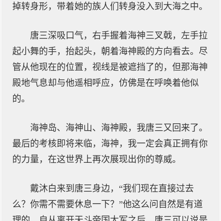
掉转身形，带着她的族人们转身没入到大海之中。
唐三深吸口气，右手握着海神三叉戟，左手拉
起小舞的手，抬起头，朝着海神殿的方向看去。尽
管从他现在的位置，视线是被遮挡了的，但那海神
殿地气息却与他遥相呼应，仿佛是在呼唤着他似
的。
海神岛、海神山、海神殿，我唐三又回来了。
最后的考核即将来临，海神，我一定会真正拥有你
的力量，在这世界上再次展现出你的尊威。
戴沐白来到唐三身边，“我们现在直接过去
么？你需不需要休息一下？”他这么问自然是有道
理的，自从离开天斗帝国大军之后，唐三可以说是