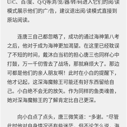
U/C、百/度、Q/Q等浏/览/器/转/码进入它们的阅/读
模式展示他们的广/告，建议退出阅/读模式直接到
原站阅读。
连唐三自己都忽略了，成功的通过海神第八考
之后，他对于成为海神更加渴望。在这里已经耽误
了不短的时间，戴沐白当初的担心唐三也同样心中
打鼓，万一千仞雪去了战场，那就麻烦大了。那边
可都是他们的亲人朋友啊！此时在小白的提醒下，
他才记起，这深海魔鲸王可能还有好东西留给自
己。小白绝不会无的放矢。作为同样的鱼类魂兽，
她对深海魔鲸王的了解肯定比自己更深。
向小白点了点头，唐三微笑道：“多谢。”尽管
此时他对自身情况还有些迷茫，但不论怎么说，海