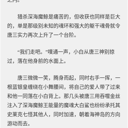
之内。
猎杀深海魔鲸是痛苦的，但收获也同样是巨大
的，单是那级别未知的魂环和强大的躯干魂骨就令
唐三实力再次上升了一个台阶。
“我们走吧。”噗通一声，小白从唐三神别掠
过，落在他身前的水面上。
唐三微微一笑，腾身而起，同时右手一挥，一
根蓝银皇缠绕在小舞腰间，将自己的爱人带了过来
和他一同落在小白背上。那几头被唐三用吞噬金丝
注入了深海魔鲸王能量的魔魂大白鲨也纷纷承托其
史莱克七怪其他人，同时加速，朝着海神岛的方向
游动而去。