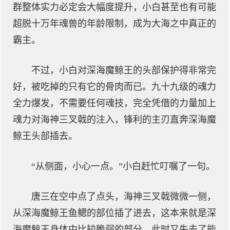
群整体实力必定会大幅度提升，小白甚至也有可能
超脱十万年魂兽的年龄限制，成为大海之中真正的
霸主。
不过，小白对深海魔鲸王的头部保护得非常完
好，被吃掉的只有它的骨肉而已。九十九级的魂力
全力爆发，不需要任何魂技，完全凭借的力量加上
魂力对海神三叉戟的注入，锋利的主刃直奔深海魔
鲸王头部插去。
“从侧面，小心一点。”小白赶忙叮嘱了一句。
唐三在空中点了点头，海神三叉戟微微一侧，
从深海魔鲸王鱼鳃的部位插了进去，这本来就是深
海魔鲸王身体中比较脆弱的部分，此时又失去了能