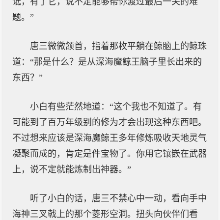
诋，有了它，说不定能够帮你渡过最后一关的难
题。”
唐三微微颔首，指着那枚平躺在鲸脑上的鲸珠
道：“那是什么？是从深海魔鲸王脑子里长出来的
东西？”
小白有些茫然地道：“这个我也不知道了。有
可能到了百万年级别的修为才会出现这种东西吧。
不过想来应该是深海魔鲸王多年修炼吸收天地灵气
凝聚而成的，肯定是件宝物了。你用它镶嵌在武器
上，说不定就能炼制出神器。”
听了小白的话，唐三不禁心中一动，看向手中
海神三叉戟上的那个菱形空洞。扭头向伙伴们看