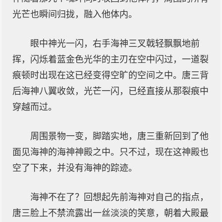
光芒也瞬间归拢，融入他体内。
眼中神光一闪，右手海神三叉戟轻飘飘地前
挥，闪烁着蓝金色光华的主刃在空中闪过，一道裂
痕顿时出现在这已经变得空旷的空间之中。唐三背
后海神八翼收敛，光芒一闪，已经直接从那裂痕中
穿越而过。
周围景物一变，脚踏实地，唐三重新回到了他
面见海神的海神神殿之中。只不过，现在这神殿也
空了下来，并没有海神的踪迹。
海神不在了？回想起先前海神对自己的指点，
唐三脸上不禁流露出一丝淡淡的笑意，朝着大殿最