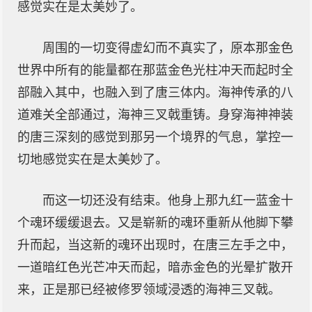
感觉实在是太美妙了。
周围的一切变得虚幻而不真实了，原本那金色
世界中所有的能量都在那蓝金色光柱冲天而起时全
部融入其中，也融入到了唐三体内。海神传承的八
道难关全部通过，海神三叉戟重铸。身穿海神神装
的唐三深刻的感觉到那另一个境界的气息，掌控一
切地感觉实在是太美妙了。
而这一切还没有结束。他身上那九红一蓝金十
个魂环缓缓退去。又是崭新的魂环重新从他脚下攀
升而起，当这新的魂环出现时，在唐三左手之中，
一道暗红色光芒冲天而起，暗赤金色的光晕扩散开
来，正是那已经被修罗领域浸透的海神三叉戟。