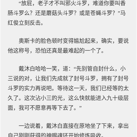
“放屁，老子才不叫邪火斗罗，难道你要叫香
肠斗罗么？还是蘑菇头斗罗？或是苍蝇斗罗？”马
红俊立刻反击。
奥斯卡的脸色顿时变得尴尬起来，确实，要说
他这称号，恐怕还真是最难起的一个了。
戴沐白哈哈一笑，道：“先别管自封什么，小
三说的对，让我们先成就了封号斗罗，拥有了封号
斗罗的实力再说吧。等待这一天，我们已经等的太
久了。这次沾小三的光，这么快就能进入九十级层
面，我可不愿意再等下去了。”
一边说着，戴沐白直接在原地坐了下来，拿出
自己刚刚获得的神赐魂环开始修炼吸收。