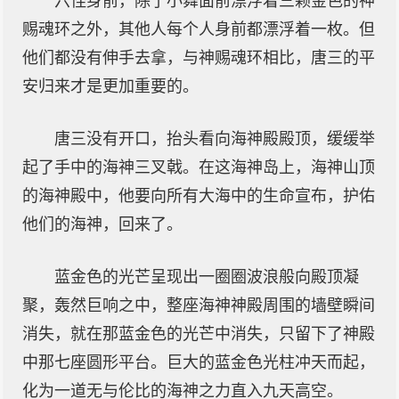
六怪身前，除了小舞面前漂浮着三颗金色的神
赐魂环之外，其他人每个人身前都漂浮着一枚。但
他们都没有伸手去拿，与神赐魂环相比，唐三的平
安归来才是更加重要的。
唐三没有开口，抬头看向海神殿殿顶，缓缓举
起了手中的海神三叉戟。在这海神岛上，海神山顶
的海神殿中，他要向所有大海中的生命宣布，护佑
他们的海神，回来了。
蓝金色的光芒呈现出一圈圈波浪般向殿顶凝
聚，轰然巨响之中，整座海神神殿周围的墙壁瞬间
消失，就在那蓝金色的光芒中消失，只留下了神殿
中那七座圆形平台。巨大的蓝金色光柱冲天而起，
化为一道无与伦比的海神之力直入九天高空。