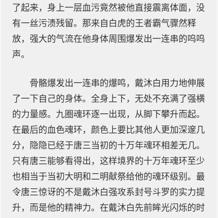
了起来，身上一层血污竟然被他直接震离体面，没
有一丝污渍残留。那来自白虎的王者霸气骤然释
放，强大的气流在他身体周围爆发出一连串的呜呜
声。
骨骼爆发出一连串的爆鸣，戴沐白用力地伸展
了一下自己的身体。全身上下，无处不充满了强横
的力量感。九圈魂环逐一出现，从脚下攀升而起。
在最后的血色魂环，颜色上要比其他人更加深邃几
分，隐隐已经于唐三当初的十万年魂环相差无几。
只有唐三能够看得出，这样境界的十万年魂环至少
也相当于当初大明和二明献祭给他的魂环级别。最
令唐三惊讶的不是戴沐白强攻系封号斗罗的实力提
升，而是他的精神力。在戴沐白先前眸光闪烁的时