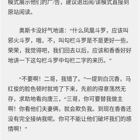
模式展示他们的广/告，建议退出阅/读模式直接到
原站阅读。
奥斯卡没好气地道：“什么凤凰斗罗，应该叫
邪火斗罗，哦，不，叫勾栏斗罗是不是更好一些。
荣荣，我觉得吧，我们回去以后，应该和香香好好
地讲一下这勾栏斗罗中勾栏二字的来历。”
“不要啊！二哥，我错了。”一提到白沉香，马
红俊的脸色顿时就垮了下来，先前的得意荡然无
存，求助地看向唐三，“三哥，你可要替我做主
啊！你看他们夫妻俩，就会欺负我。到现在香香还
没有完全接纳我呢。你可不能让他们破坏我们的感
情啊！”