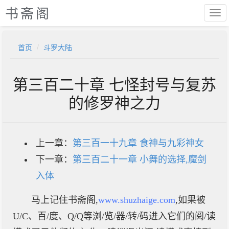
书斋阁
首页
斗罗大陆
第三百二十章 七怪封号与复苏
的修罗神之力
上一章：
第三百一十九章 食神与九彩神女
下一章：
第三百二十一章 小舞的选择,魔剑
入体
马上记住书斋阁,
www.shuzhaige.com
,如果被
U/C、百/度、Q/Q等浏/览/器/转/码进入它们的阅/读