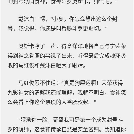
的封号就叫食神，食神斗罗奥斯卡，帅气吧。”
戴沐白一愣，“小奥，你怎么想出这么个封
号，我觉得，你还是叫香肠斗罗更贴切。”
奥斯卡哼了一声，得意洋洋地将自己与宁荣荣
得到神之眷顾的事说了出来，听得最后完成魂环吸
收的马红俊和戴沐白瞪大了眼睛。
马红俊忍不住道：“真是狗屎运啊！荣荣获得
九彩神女的清眯我还能理解，我就不明白，食神怎
么会看上你这个猥琐的大香肠叔叔。”
“猥琐你一脸，哥哥我可是第一个成为封号斗
罗的魂师，这食神传承自然是实至名归。我知道你