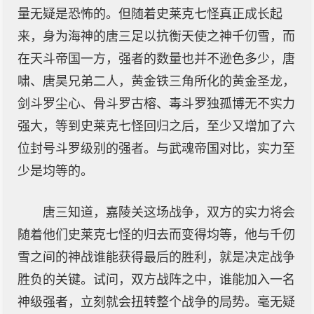
量无疑是恐怖的。但随着史莱克七怪真正成长起
来，身为海神的唐三足以抗衡天使之神千仞雪，而
在天斗帝国一方，强者的数量也并不逊色多少，唐
啸、唐昊兄弟二人，黄金铁三角所化的黄金圣龙，
剑斗罗尘心、骨斗罗古榕、毒斗罗独孤博无不实力
强大，等到史莱克七怪回归之后，至少又增加了六
位封号斗罗级别的强者。与武魂帝国对比，实力至
少是均等的。
唐三知道，嘉陵关这场战争，双方的实力将会
随着他们史莱克七怪的归去而变得均等，他与千仞
雪之间的神战谁能获得最后的胜利，就是决定战争
胜负的关键。试问，双方战阵之中，谁能加入一名
神级强者，立刻就会扭转整个战争的局势。毫无疑