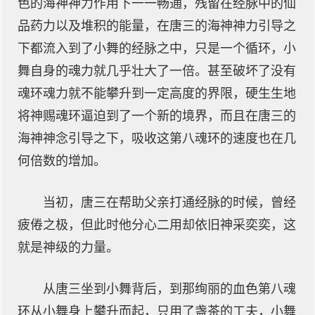
色的海神神力作用下一一畅通，残留在经脉中的仙
品药力以及堆积的能量，在唐三的海神神力引导之
下都流入到了小舞的经脉之中，只是一个循环，小
舞自身的魂力就几乎壮大了一倍。甚至破坏了没有
魂环魂力就不能攀升到一定高度的界限，硬生生地
将神赐魂环逼迫到了一个新的境界，而且在唐三的
海神神念引导之下，吸收这第八魂环的速度也在几
何倍数的增加。
当初，唐三在帮助父亲打通经脉的时候，曾经
疲倦之极，但此时他分心二用却依旧神采奕奕，这
就是神级的力量。
从唐三坐到小舞背后，到那绚丽的血色第八魂
环从小舞身上攀升而起，只用了盏茶的工夫，小舞