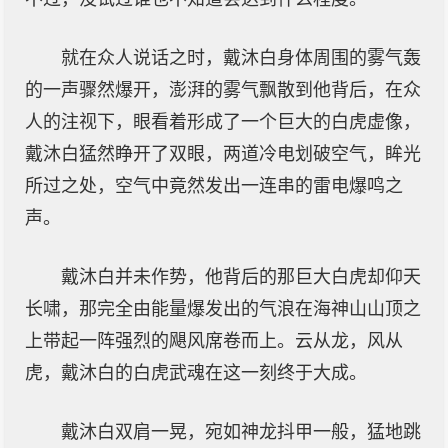
就在众人说话之时，戴沐白身体周围的雾气轰
的一声骤然爆开，澎湃的雾气飘散到他背后，在众
人的注视下，眼看着形成了一个巨大的白虎虚像，
戴沐白猛然睁开了双眼，两道冷电划破空气，眸光
所过之处，空气中竟然发出一连串的雷电爆鸣之
声。
戴沐白并未作势，他背后的那巨大白虎却仰天
长啸，那完全由能量爆发出的气浪在海神山山顶之
上带起一阵强烈的飓风席卷而上。云从龙，风从
虎，戴沐白的白虎武魂在这一刻终于大成。
戴沐白双肩一晃，宛如神龙抖甲一般，猛地跳