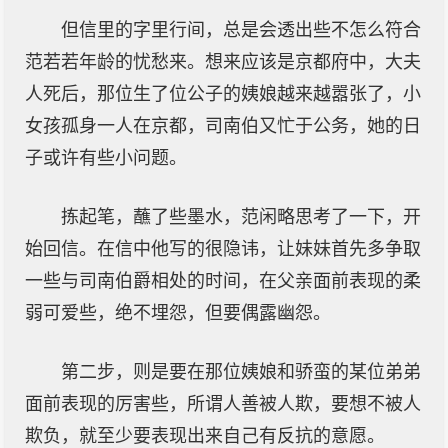
但信里的字里行间，总是会透出些不怎么符合
范若若年龄的忧愁来。想来应该是京都府中，大夫
人死后，那位生了位公子的姨娘越来越嚣张了，小
女孩孤身一人在京都，司南伯又忙于公务，她的日
子或许有些小问题。
拣起笔，蘸了些墨水，范闲略思考了一下，开
始回信。在信中他写的很隐讳，让妹妹首先多争取
一些与司南伯爵相处的时间，在父亲面前表现的柔
弱可爱些，绝不埋怨，但要偶露幽怨。
第二步，则是要在那位姨娘和骄蛮的某位弟弟
面前表现的厉害些，所谓人善被人欺，要想不被人
欺负，就至少要表现出来自己有反抗的意愿。