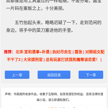
丝都像是用工具量过的一样粗细，不差分毫，晶莹
一片码在案板之上，十分美丽。
五竹抬起头来，略略迟疑了一下，走到范闲的
身边，将手中的菜刀塞进他的手里。
推荐：
北宋·宣和遗事+补遗
|
执妃尽余生
|
嚣张
|
对照组女配
不干了2
|
大宋提刑官
|
总有玩家打扰我和魔尊谈恋爱！
|
上一章
返回目录
下一章
声明：书斋阁所收录作品，收集于互联网，如发现侵犯你权益、违背法律的漫
画小说，请立即通知我们。