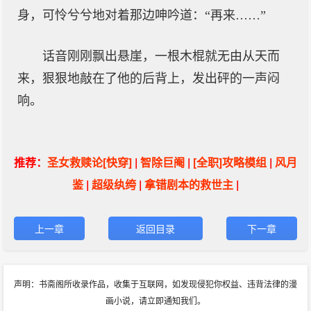
身，可怜兮兮地对着那边呻吟道：“再来……”
话音刚刚飘出悬崖，一根木棍就无由从天而
来，狠狠地敲在了他的后背上，发出砰的一声闷
响。
推荐：
圣女救赎论[快穿]
|
智除巨阉
|
[全职]攻略模组
|
风月
鉴
|
超级纨绔
|
拿错剧本的救世主
|
上一章
返回目录
下一章
声明：书斋阁所收录作品，收集于互联网，如发现侵犯你权益、违背法律的漫
画小说，请立即通知我们。