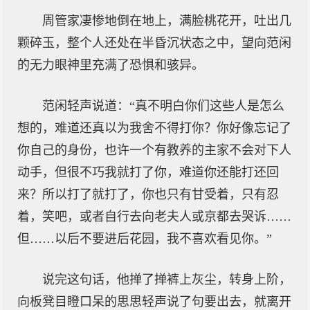
周管家凄惨地倒在地上，满脸桃花开，吐出几
颗碎玉，整个人还处在半昏沉状态之中，望向范闲
的无力眼神里充满了恐惧和骇异。
范闲轻声说道：“真不明白你们这些人是怎么
想的，难道还真以为我舍不得打你？你好像忘记了
你自己的身份，也许一个有教养的主家不会对下人
动手，但很不巧我就打了你，难道你还能打还回
来？所以打了就打了，你也只有甘受着，只有忍
着，笑吧，或者自行去向老夫人或京都去哭诉……
但……以后不要进后花园，我不喜欢看见你。”
说完这句话，他掸了掸裤上灰尘，转身上阶，
向板凳目瞪口呆的思思轻声说了句要出去，就离开