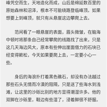
峰凭空而生，天地造化而成，山后是绵延数百里的
原始森林和沼泽，根本不可能绕路登临峰顶。如果
想要上到峰顶，就只有从悬崖这边攀爬上去。
范闲看了一眼悬崖的表面，眉头微皱，在脑海
中顿时将那条自己经常攀爬的线路找了出来，只是
这几天海边风大，原本有些伸出崖面借力的石块已
经变得簌松，今天如果要爬上去，一定要小心一
些。
身后的海浪扑打着黑色礁石，却没有办法越过
那些石头无情而冷漠的阻隔，只是送了些海水到浅
滩，让这里的沙砾比别的地方显得潮湿许多。他的
双脚在沙砾里，鞋边有些湿了，浸着脚很不舒服。