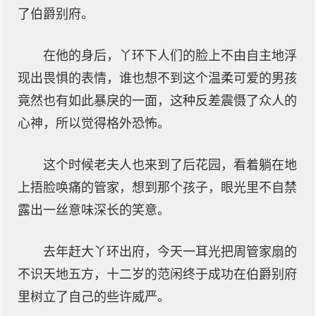
了伯爵别府。
在他的身后，丫环下人们的脸上不由自主地浮
现出畏惧的表情，谁也想不到这个温柔可爱的男孩
竟然也有如此暴戾的一面，这种反差震慑了众人的
心神，所以觉得格外恐怖。
这个时候老夫人也来到了后花园，看着躺在地
上捂脸唤痛的管家，想到那个孩子，眼光里不自禁
露出一丝意味深长的笑意。
去年赶大丫环出府，今天一耳光把周管家扇的
不识天地五方，十二岁的范闲终于成功在伯爵别府
里树立了自己的些许威严。