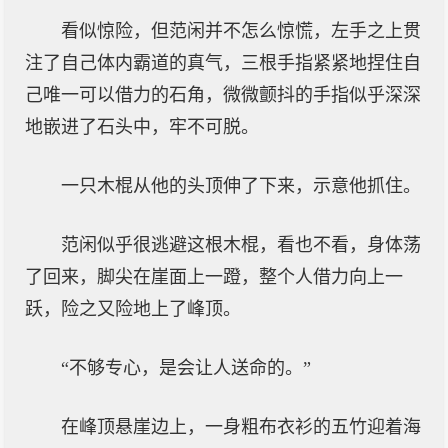
看似惊险，但范闲并不怎么惊慌，左手之上贯
注了自己体内霸道的真气，三根手指紧紧地捏住自
己唯一可以借力的石角，微微颤抖的手指似乎深深
地嵌进了石头中，牢不可脱。
一只木棍从他的头顶伸了下来，示意他抓住。
范闲似乎很逃避这根木棍，看也不看，身体荡
了回来，脚尖在崖面上一蹬，整个人借力向上一
跃，险之又险地上了峰顶。
“不够专心，是会让人送命的。”
在峰顶悬崖边上，一身粗布衣衫的五竹迎着海