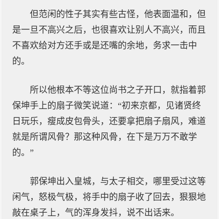
但范闲的性子其实有些古怪，他表面温和，但
是一旦不高兴之后，也很喜欢让别人不高兴，而且
不喜欢给对方还手或是还嘴的余地，务求一击中
的。
所以他根本不等这位尚书之子开口，就指着郭
保坤手上的扇子微笑说道：“初来京都，见诸贤终
日玩乐，瘦成皮包骨头，还要拿把扇子扇风，难道
就是所谓风骨？那这种风骨，在下是万万不敢学
的。”
郭保坤出入皇城，与太子相交，哪里受过这等
闲气，怒极气极，将手中的扇子收了回去，狠狠地
敲在桌子上，气的浑身发抖，说不出话来。