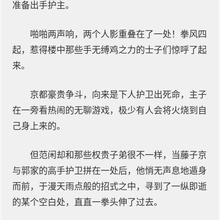
准备出手护主。
啪啪两声响，两个人影重叠在了一处！拳风四
起，惹得楼中那些手无缚鸡之力的士子们惊呼了起
来。
京都豪贵争斗，向来是下人护卫出死命，主子
在一旁看热闹的无聊游戏，极少有人会将火烧到自
己身上来的。
但范闲却和那些权贵子弟很不一样，当藤子京
与郭家的高手护卫拼在一处后，他悄无声息地遁身
而前，于漫天雨点般的招式之中，寻到了一纵即逝
的某个空白处，直直一拳头伸了过去。