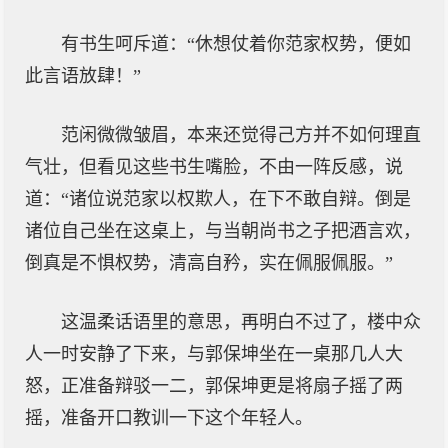
有书生呵斥道：“休想仗着你范家权势，便如
此言语放肆！”
范闲微微皱眉，本来还觉得己方并不如何理直
气壮，但看见这些书生嘴脸，不由一阵反感，说
道：“诸位说范家以权欺人，在下不敢自辩。倒是
诸位自己坐在这桌上，与当朝尚书之子把酒言欢，
倒真是不惧权势，清高自矜，实在佩服佩服。”
这温柔话语里的意思，再明白不过了，楼中众
人一时安静了下来，与郭保坤坐在一桌那几人大
怒，正准备辩驳一二，郭保坤更是将扇子摇了两
摇，准备开口教训一下这个年轻人。