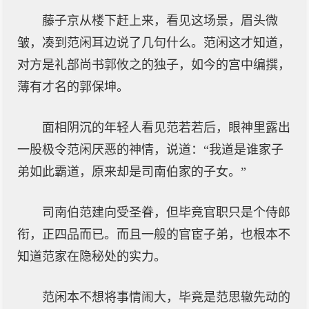
藤子京从楼下赶上来，看见这场景，眉头微
皱，凑到范闲耳边说了几句什么。范闲这才知道，
对方是礼部尚书郭攸之的独子，如今的宫中编撰，
薄有才名的郭保坤。
面相阴沉的年轻人看见范若若后，眼神里露出
一股极令范闲厌恶的神情，说道：“我道是谁家子
弟如此霸道，原来却是司南伯家的子女。”
司南伯范建向受圣眷，但毕竟官职只是个侍郎
衔，正四品而已。而且一般的官宦子弟，也根本不
知道范家在隐秘处的实力。
范闲本不想将事情闹大，毕竟是范思辙先动的