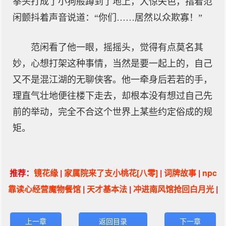
拳头打成了小狗般蹲到了地上，大惊失色，指着范
闲颤抖着声音说道：“你们……居然以众欺寡！”
范闲看了他一眼，摇摇头，觉得有点莫名其
妙，心想打架这种事情，当然是要一起上的，自己
又不是混江湖的无聊侠客。他一牵身后若若的手，
理直气壮地便往楼下走去，却根本没有想过自己先
前的举动，完全不合这个世界上某些约定俗成的规
矩。
推荐：
镜花缘
|
家属院来了支小桃花[八零]
|
词牌故事
|
npc
靠读心经营魔物餐馆
|
天才基本法
|
冲进南风馆抢回白月光
|
上一章
返回目录
下一章