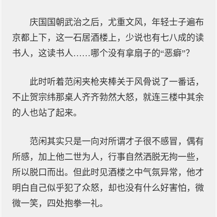
庆国国朝武治之后，尤重文风，年轻士子遍布
京都上下，这一石居酒楼上，少说也有七八成的读
书人，这读书人……哪个没有拿扇子的“恶癖”？
此时听着范闲夹枪夹棒关于风骨说了一番话，
不止贺宗纬那桌人齐齐勃然大怒，就连三楼中其余
的人也站了起来。
范闲其实只是一向对所谓才子很不感冒，偶有
所感，加上他二世为人，行事自然洒脱无拘一些，
所以脱口而出。但此时见酒楼之中气氛异常，他才
明白自己似乎犯了众怒，却也没有什么好害怕，微
微一笑，四处抱拳一礼。