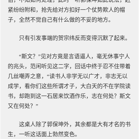
伯，不知如何处理，此时一听郭保坤如此说法，赶
紧纷纷附和，抢先给对方扣好一个仗势欺人的帽
子，全然不觉自己有什么做的不妥的地方。
只有引发事端的贺宗纬反而变得沉默了起来。
“斯文？”见对方竟是言语逼人，毫无休事宁人
的兆头，范闲听见这二字，回话中终于忍不住带着
几丝嘲弄之意，“读书人非学无以广才，非志无以
成学，看你们这些所谓才子，大白天的不在学院读
书，却跑到这一石居来饮酒作乐，志在何处？斯文
又在何处？”
这桌人除了郭保坤外，其余都是大有才名的书
生，一听这话面上勃然变色。