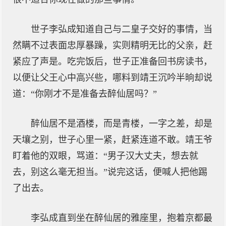
世子李弘成知道自己与二皇子交好的事情，当
然瞒不过表面忠厚暴躁，实则精明无比的父亲，赶
紧应了声是。吃完饭后，世子正准备回书房读书，
以便让父王心中高兴些，哪料到靖王沉吟半晌却说
道：“你刚才不是准备去醉仙居吗？”
醉仙居不是酒楼，而是青楼，一字之差，却是
天壤之别，世子心里一紧，赶紧连道不敢。靖王爷
盯着他的双眼，骂道：“男子汉大丈夫，想去就
去，别这么毫无担当。”说完这话，便喊人把他踢
了出去。
李弘成直到坐在醉仙居的雅座里，抱着京都最