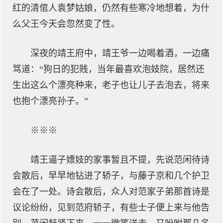
红的清倌人袁梦姑娘，仍然有些寒冷地想着，为什
么父王今天会忽然变了性。
深夜的靖王府中，靖王爷一边喝着酒，一边痛
骂道：“狗日的犯贱，当年最喜欢泡妓院，居然还
生出这么个漂亮种来，老子也让儿子去泡去，将来
也抱个漂亮孙子。”
※※※
靖王逼子嫖妓的家事暂且不提，先说范闲待诗
会散后，早早地钻进了轿子，与藤子京和几个护卫
会在了一处。诗会散后，众人对范家子弟那首诗是
议论纷纷，见到范府轿子，有些士子便上来与他告