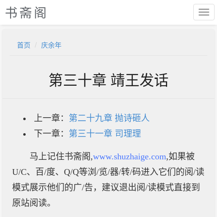
书斋阁
首页
庆余年
第三十章 靖王发话
上一章：
第二十九章 抛诗砸人
下一章：
第三十一章 司理理
马上记住书斋阁,
www.shuzhaige.com
,如果被
U/C、百/度、Q/Q等浏/览/器/转/码进入它们的阅/读
模式展示他们的广/告，建议退出阅/读模式直接到
原站阅读。