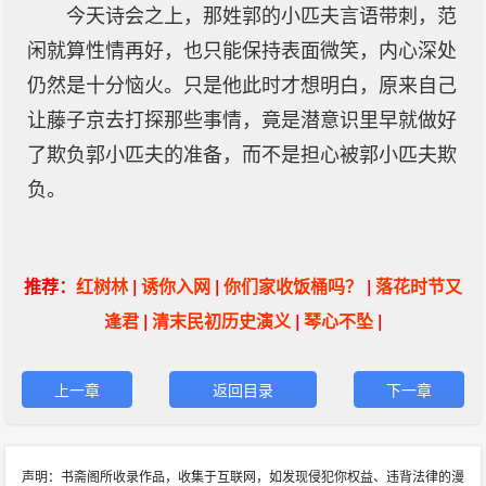
今天诗会之上，那姓郭的小匹夫言语带刺，范
闲就算性情再好，也只能保持表面微笑，内心深处
仍然是十分恼火。只是他此时才想明白，原来自己
让藤子京去打探那些事情，竟是潜意识里早就做好
了欺负郭小匹夫的准备，而不是担心被郭小匹夫欺
负。
推荐：
红树林
|
诱你入网
|
你们家收饭桶吗？
|
落花时节又
逢君
|
清末民初历史演义
|
琴心不坠
|
上一章
返回目录
下一章
声明：书斋阁所收录作品，收集于互联网，如发现侵犯你权益、违背法律的漫