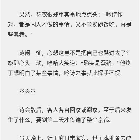
果然，花农很郑重其事地点点头：“吟诗作
对，都是闲人才做的事情，又不能换碗饭吃，真是
些蠢猪。”
范闲一怔，心想这岂不是把自己也骂进去了？
旋即心头一动，哈哈大笑道：“确实是蠢猪。”他终
于想明白了某些事情，吟诗之事就此挥手不提。
※※※
诗会散后，各人各自回家或翘家，至于后来发
生了什么，要到第二天才传遍了整个京都。
当天晚上，靖王府日常家宴，世子本准备去醉