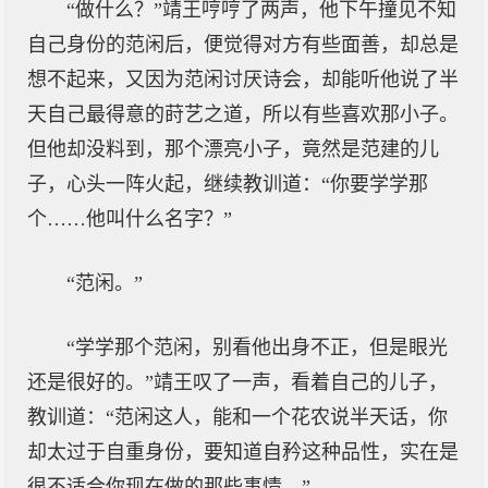
“做什么？”靖王哼哼了两声，他下午撞见不知
自己身份的范闲后，便觉得对方有些面善，却总是
想不起来，又因为范闲讨厌诗会，却能听他说了半
天自己最得意的莳艺之道，所以有些喜欢那小子。
但他却没料到，那个漂亮小子，竟然是范建的儿
子，心头一阵火起，继续教训道：“你要学学那
个……他叫什么名字？”
“范闲。”
“学学那个范闲，别看他出身不正，但是眼光
还是很好的。”靖王叹了一声，看着自己的儿子，
教训道：“范闲这人，能和一个花农说半天话，你
却太过于自重身份，要知道自矜这种品性，实在是
很不适合你现在做的那些事情。”