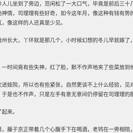
妙人儿坐到了旁边，范闲松了一大口气，毕竟是前后三十
他神情，司理理有些好奇，如今这年月，像这种有钱有势
气，像这样的人还真是少见。
澹州长大，丫环就是那几个，小时候幻想的冬儿早就嫁了
。
，一时间竟有些失神，红了脸，默不作声地夹了些菜放到
次进妓院，所以也有些紧张，自然更谈不上什么经验，见
，于是也不作声，只是左手有意无意间仍停留在司理理的
了起来。
很，藤子京正带着几个心腹手下在喝酒，老鸨在一旁相陪