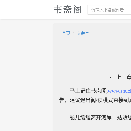
书斋阁
首页
庆余年
上一
马上记住书斋阁,
www.shuz
告，建议退出阅/读模式直接到
船儿缓缓离开河岸，姑娘