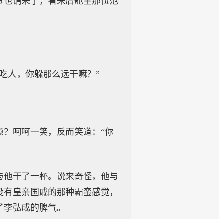
爷也请来了，看来后舱里那位范
吃人，你躲那么远干嘛？”
顿？呵呵一笑，反而笑道：“你
与他干了一杯。说来奇怪，他与
没有皇亲国戚的那种霸蛮感觉，
了李弘成的脾气。