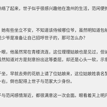
熟络了起来，世子似乎很感兴趣他在澹州的生活，范闲便
，她有些坐立不安，不知道该侍候哪位爷，虽然明知道包
范少爷是准备让自己招呼世子的，那可怎么办？
一眼，他虽然常在青楼流连，这位理理姑娘也是见过，但
虽然知道对方是刻意扮出这等委屈，却还是心头一软，示
干坐，早就去旁的花舫上请了位姑娘来，这位姑娘姓袁名
一右，倒也配得上世子与范家大少身份。
子与范闲感情渐近，都很满意这一次会面。眼看着天上明