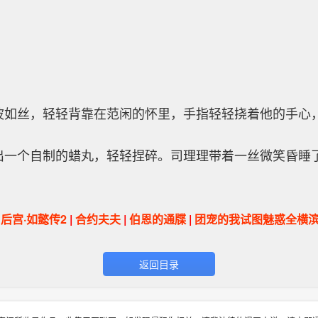
波如丝，轻轻背靠在范闲的怀里，手指轻轻挠着他的手心
出一个自制的蜡丸，轻轻捏碎。司理理带着一丝微笑昏睡
|
后宫·如懿传2
|
合约夫夫
|
伯恩的通牒
|
团宠的我试图魅惑全横
返回目录