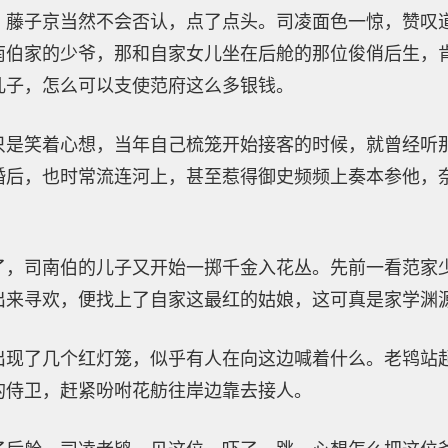
，藤子京当然不会否认，点了点头。司凌面色一惊，赞叹道
南伯家的少爷，那和自家女儿坐在后舱的那位俊俏后生，
儿子，怎么可以支使范府这么多银钱。
只是笑着心想，当年自己梳笼开始接客的时候，就曾经听
婚后，也时常流连河上，甚至惹得御史频频上奏本参他，
了，司南伯的儿子又开始一掷千金入花丛。先前一看范家
出来寻欢，便找上了自家这最红的姑娘，这可真是家学渊
出现了几个红灯笼，似乎有人在向这边喊着什么。老鸨站
的侍卫，赶紧吩咐花舫往岸边靠去接人。