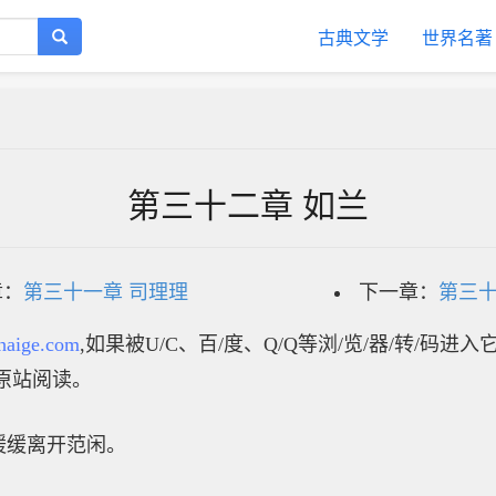
古典文学
世界名著
第三十二章 如兰
章：
第三十一章 司理理
下一章：
第三十
haige.com
,如果被U/C、百/度、Q/Q等浏/览/器/转/码进
原站阅读。
缓缓离开范闲。