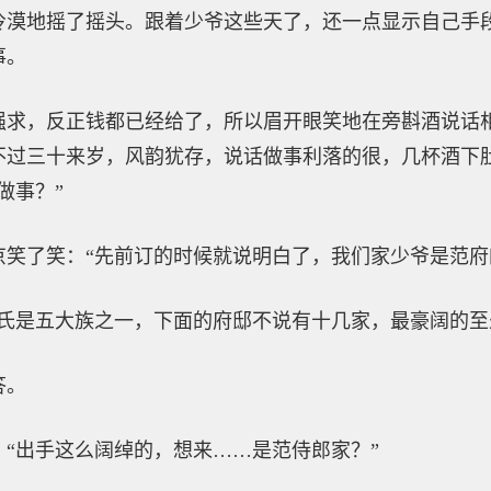
冷漠地摇了摇头。跟着少爷这些天了，还一点显示自己手
事。
强求，反正钱都已经给了，所以眉开眼笑地在旁斟酒说话
不过三十来岁，风韵犹存，说话做事利落的很，几杯酒下
做事？”
京笑了笑：“先前订的时候就说明白了，我们家少爷是范府
范氏是五大族之一，下面的府邸不说有十几家，最豪阔的至
答。
“出手这么阔绰的，想来……是范侍郎家？”