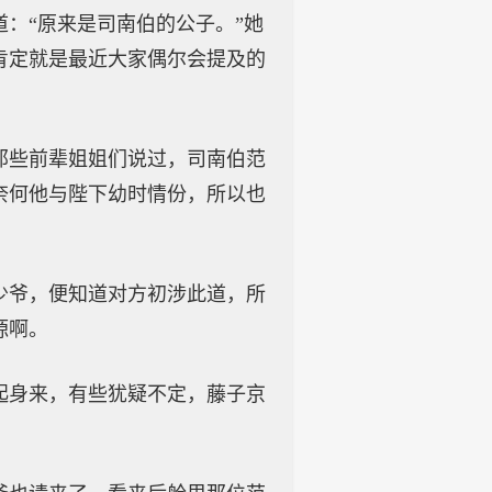
：“原来是司南伯的公子。”她
肯定就是最近大家偶尔会提及的
那些前辈姐姐们说过，司南伯范
奈何他与陛下幼时情份，所以也
少爷，便知道对方初涉此道，所
源啊。
起身来，有些犹疑不定，藤子京