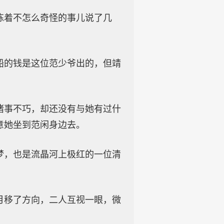
拣着不怎么奇怪的事儿说了几
船的钱是这位范少爷出的，但靖
诸事不巧，却还没有与她有过什
意她坐到范闲身边去。
梦，也是流晶河上极红的一位清
月移了方向，二人互视一眼，微