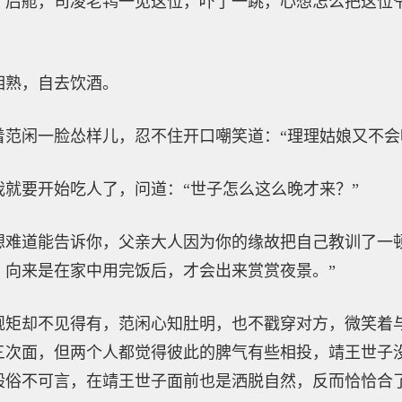
了后舱，司凌老鸨一见这位，吓了一跳，心想怎么把这位
相熟，自去饮酒。
着范闲一脸怂样儿，忍不住开口嘲笑道：“理理姑娘又不会
就要开始吃人了，问道：“世子怎么这么晚才来？”
想难道能告诉你，父亲大人因为你的缘故把自己教训了一
，向来是在家中用完饭后，才会出来赏赏夜景。”
规矩却不见得有，范闲心知肚明，也不戳穿对方，微笑着
三次面，但两个人都觉得彼此的脾气有些相投，靖王世子
般俗不可言，在靖王世子面前也是洒脱自然，反而恰恰合