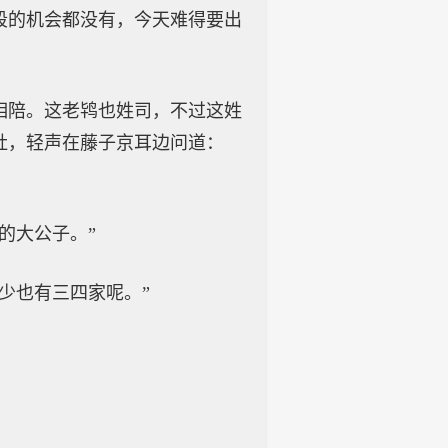
段的机会都没有，今天难得要出
相陪。这老鸨也姓司，不过这姓
肚，轻声在藤子京耳边问道：
的大公子。”
少也有三四家呢。”