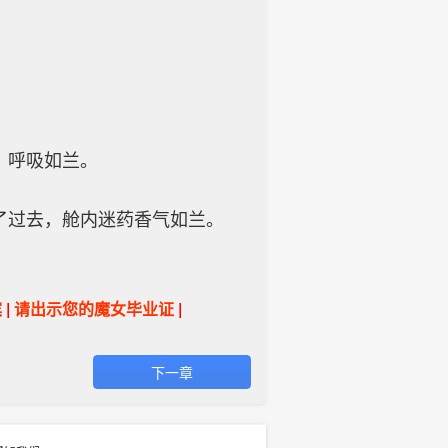
，呼吸如兰。
了过去，舱内迷药香气如兰。
滨
|
请出示您的魔女毕业证
|
下一章