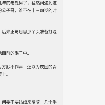
几年的老处男了，猛然间遇到这
的公子哥，谁不在十三四岁的时
，后来正与思思那丫头准备打混
他面前的碟子中。
对方默不作声，还以为庆国的青
腰上。
，问要不要姑娘来陪陪，几个手