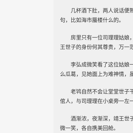
几杯酒下肚，两人说话便
句，比如海市蜃楼什么的。
房里只有一位司理理姑娘
王世子的身份何其尊贵，万一
李弘成微笑看了这位姑娘
么瓜葛，见她面上为难神情，
老鸨自然不会让堂堂世子
倌人，与司理理在小桌旁一左
酒渐浓，夜渐深，靖王世
微一笑，各自携美回舱。