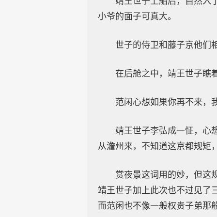
靖王世子上船后，自然入
小爷的面子可真大。
世子的侍卫和藤子京他们
在后舱之中，靖王世子瞧
范闲心想如果你再不来，我
靖王世子李弘成一怔，心
从澹州来，不知道这京都规矩
赏夜景这词用的妙，但这
靖王世子加上此次也不过见了
而范闲也不像一般权贵子弟那