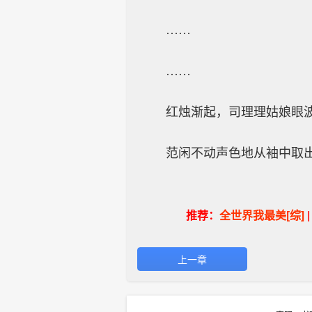
……
……
红烛渐起，司理理姑娘眼
范闲不动声色地从袖中取
推荐：
全世界我最美[综]
上一章