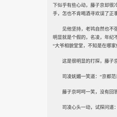
下似乎有些心动，藤子京却很
手，怎也不肯喝酒寻欢误了正
见他坚持，老鸨自然也不
明显就是个假的，名凌，年纪
“大爷相貌堂堂，不知是在哪家
这是很明显的打探，藤子
司凌妩媚一笑道：“京都
藤子京呵呵一笑，没有回
司凌心头一动，试探问道：