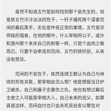
虽然不知道五竹是如何找到那个吴先生的，但
是依五竹冷冷淡淡的性子，一钎子捅死两个谋害范
闲的幕后黑手，实在是件很正常的事情。五竹是宗
师级的强者，在他的眼中，什么宰相府公子，或许
和澹州那个来杀自己的刺客一样，只是个血肉之躯
而已。只要不会牵连到范闲，五竹的铁钎前，从来
没有禁忌。
范闲的不安在于，既然连靖王都认为自己与林
珙的死有关联，那宰相会怎么想？他是想报当日护
卫被杀，自己和藤子京重伤之仇，他也有想过幕后
主使之人可能是宰相大人，自己未来的岳父，如果
真是这样，范闲自忖也只会杀死吴伯安以警告对