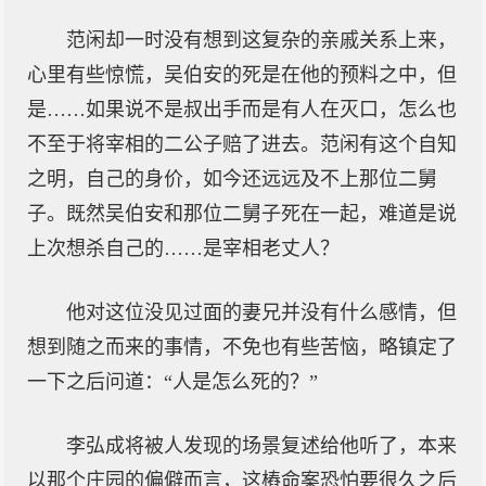
范闲却一时没有想到这复杂的亲戚关系上来，
心里有些惊慌，吴伯安的死是在他的预料之中，但
是……如果说不是叔出手而是有人在灭口，怎么也
不至于将宰相的二公子赔了进去。范闲有这个自知
之明，自己的身价，如今还远远及不上那位二舅
子。既然吴伯安和那位二舅子死在一起，难道是说
上次想杀自己的……是宰相老丈人？
他对这位没见过面的妻兄并没有什么感情，但
想到随之而来的事情，不免也有些苦恼，略镇定了
一下之后问道：“人是怎么死的？”
李弘成将被人发现的场景复述给他听了，本来
以那个庄园的偏僻而言，这樁命案恐怕要很久之后