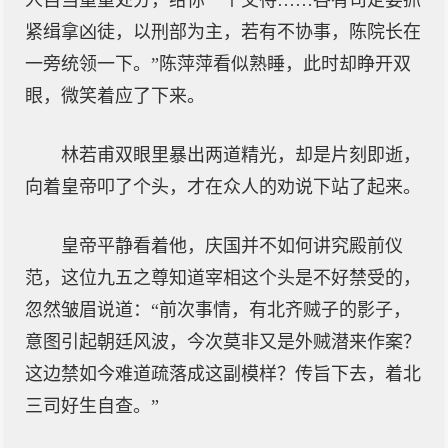
人自当重重处分，给你一个交待……各有司定要抓
紧缉拿凶徒，以刑部为主，若有不协事，陈院长在
一旁统领一下。”陈萍萍看似熟睡，此时却睁开双
眼，微笑着应了下来。
林若甫双眼里暴出两道精光，却是片刻即逝，
向着皇帝叩了个头，才在众人的劝说下站了起来。
皇帝平静看着他，庆国并不如何讲究殿前仪
范，这位九五之尊知道宰相这个头是不好禁受的，
忽然皱眉说道：“前次事情，有北齐贼子的影子，
意图引起朝廷风波，今次莫非又是外贼潜来作案？
这边禁如今难道疏落成这副模样？传旨下去，着北
三司好生自查。”