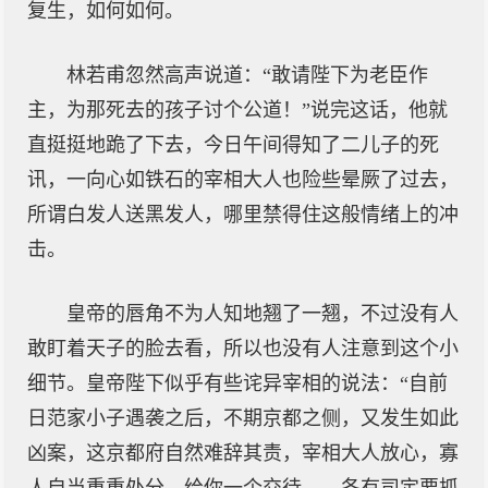
复生，如何如何。
林若甫忽然高声说道：“敢请陛下为老臣作
主，为那死去的孩子讨个公道！”说完这话，他就
直挺挺地跪了下去，今日午间得知了二儿子的死
讯，一向心如铁石的宰相大人也险些晕厥了过去，
所谓白发人送黑发人，哪里禁得住这般情绪上的冲
击。
皇帝的唇角不为人知地翘了一翘，不过没有人
敢盯着天子的脸去看，所以也没有人注意到这个小
细节。皇帝陛下似乎有些诧异宰相的说法：“自前
日范家小子遇袭之后，不期京都之侧，又发生如此
凶案，这京都府自然难辞其责，宰相大人放心，寡