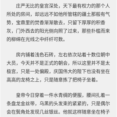
庄严无比的皇宫深处，天下最有权力的那个人
所处的房间，却远远不如他所管辖的疆土那般有气
势，宝鼎里的焚香渐渐散去，只留下厚厚的积香
灰，门外西去的阳光侧向照了过来，那些扑槛而来
的柳绵在光线之中纤纤可数。
房内铺着浅色石砖，左右依次站着十数位朝中
大员，今天并不是正式的朝会，所以这里并不是太
极宫，只是一处偏殿，庆国伟大的陛下也没有坐在
高高的龙椅之上，只是随意拣了把椅子坐着。
皇帝今日穿着一件水青绸的便服，腰间扎着一
条盘龙金丝带，乌黑的头发束的紧紧的，只是偶尔
会在鬓角处发现几丝银丝。他就这样随意坐在椅子