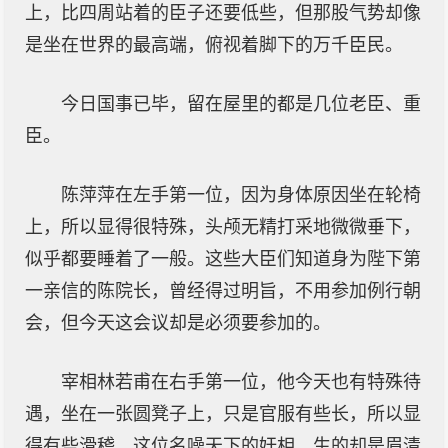
上，比四周站着的臣子还要低些，但那股气势却像
是坐在世界的最高端，俯视着脚下的万千臣民。
今日国事已毕，留在屋里的都是几位老臣、重
臣。
陈萍萍在左手第一位，因为身体原因坐在轮椅
上，所以显得很特殊，头颅无精打采地微微垂下，
似乎都要睡着了一般。这些大臣们知道身为陛下第
一亲信的陈院长，曾经得过明旨，不用参加例行朝
会，但今天这会议却是必须要参加的。
宰相林若甫在右手第一位，他今天也有特殊待
遇，坐在一张圆凳子上，只是官服有些长，所以显
得有些滑稽。这位名噪天下的奸相，生的却是眉清