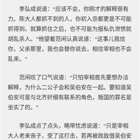
李弘成说道：“应该不会，你刚才的解释很有
力。陈大人都抓不到的人，你初入京都更是不可能
抓得到。就算抓住之后，也不可能为报私仇泄愤就
胡乱杀人。”他望着范闲认真说道：“这事儿我信
你，父亲那里，我也会替你说去，相信宰相也不会
乱来。”
范闲叹了口气说道：“只怕宰相首先要想办法
解释，为什么二公子会和吴伯安在一起。要知道吴
伯安可是与北齐奸细有联系的角色，叛国的罪名是
坐实了的。”
李弘成点了点头，略带忧虑说道：“只是宰相
大人老来丧子，受了这打击，若再被政敌借吴伯安