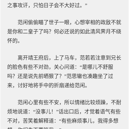
之事攻讦，只怕日子会不大好过。”
范闲偷偷瞄了世子一眼，心想宰相的政敌不就
是你和二皇子了吗？何必还说的如此清风霁月不绕
怀的。
离开靖王府后，上了马车，范若若注意到兄长
的脸色有些不对劲，关心问道：“是哪儿不舒服
吗？还是说先前晒狠了？”范思辙也凑趣坐了过
来，讨好地将手中的折扇递给范闲。
范闲心里有些不安，所以情绪比较烦躁，不耐
烦地说道：“没事儿！”话出口后，才觉着语气有些
不对，苦笑着解释道：“有些麻烦事儿，我得多想