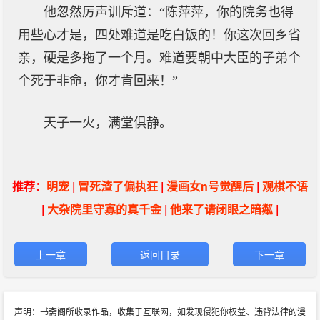
他忽然厉声训斥道：“陈萍萍，你的院务也得
用些心才是，四处难道是吃白饭的！你这次回乡省
亲，硬是多拖了一个月。难道要朝中大臣的子弟个
个死于非命，你才肯回来！”
天子一火，满堂俱静。
推荐：
明宠
|
冒死渣了偏执狂
|
漫画女n号觉醒后
|
观棋不语
|
大杂院里守寡的真千金
|
他来了请闭眼之暗粼
|
上一章
返回目录
下一章
声明：书斋阁所收录作品，收集于互联网，如发现侵犯你权益、违背法律的漫