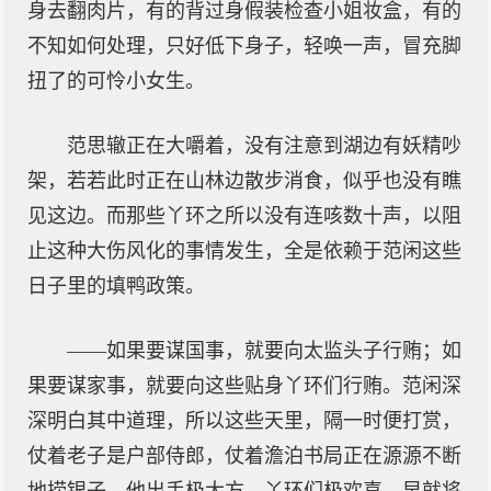
身去翻肉片，有的背过身假装检查小姐妆盒，有的
不知如何处理，只好低下身子，轻唤一声，冒充脚
扭了的可怜小女生。
范思辙正在大嚼着，没有注意到湖边有妖精吵
架，若若此时正在山林边散步消食，似乎也没有瞧
见这边。而那些丫环之所以没有连咳数十声，以阻
止这种大伤风化的事情发生，全是依赖于范闲这些
日子里的填鸭政策。
——如果要谋国事，就要向太监头子行贿；如
果要谋家事，就要向这些贴身丫环们行贿。范闲深
深明白其中道理，所以这些天里，隔一时便打赏，
仗着老子是户部侍郎，仗着澹泊书局正在源源不断