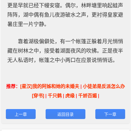
更是早就已经下幔安寝。偶尔，林畔塘里响起蛙声
阵阵，湖中偶有鱼儿夜游破水之声，更衬得皇家避
暑庄里一片宁静。
靠着湖极偏僻处，有一个帐篷正躲着月光悄悄
藏在树林之中，接受着湖面夜风的吹拂。正是夜半
无人私语时，帐篷之中小两口在应景说悄悄话。
推荐：
[星汉]我的阿姊和她的未婚夫
|
小徒弟是反派怎么办
[穿书]
|
千只鹤
|
虎缘
|
千娇百媚
|
上一章
返回目录
下一章