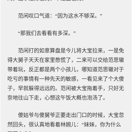
范闲叹口气道：“因为这水不够深。”
“那我们去看看有多深。”
范闲打的如意算盘是今儿将大宝拉来，一是免
得大舅子天天在家里憋慌了，二来可以交给范思辙
带着玩，反正都是两个小孩儿，哪知道范思辙对于
吃亏的事情有一种先天的敏感，一看见来了个大傻
子，早就躲得远远的。范闲被大宝拖着手，只好无
奈地往山下走，心想这午饭大概也泡汤了。
傻姑爷与傻舅爷正要走出门口的时候，大宝忽
然回头，很认真地看着林婉儿：“妹妹，你为什么