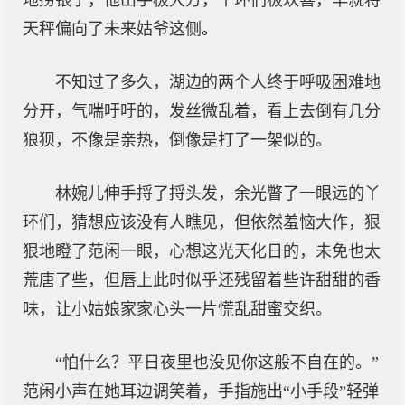
地捞银子，他出手极大方，丫环们极欢喜，早就将
天秤偏向了未来姑爷这侧。
不知过了多久，湖边的两个人终于呼吸困难地
分开，气喘吁吁的，发丝微乱着，看上去倒有几分
狼狈，不像是亲热，倒像是打了一架似的。
林婉儿伸手捋了捋头发，余光瞥了一眼远的丫
环们，猜想应该没有人瞧见，但依然羞恼大作，狠
狠地瞪了范闲一眼，心想这光天化日的，未免也太
荒唐了些，但唇上此时似乎还残留着些许甜甜的香
味，让小姑娘家家心头一片慌乱甜蜜交织。
“怕什么？平日夜里也没见你这般不自在的。”
范闲小声在她耳边调笑着，手指施出“小手段”轻弹