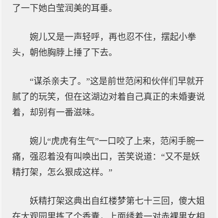
了一下她白莹润美的耳垂。
婉儿又是一声轻呼，再也忍不住，摆起小拳
头，朝他胸脖上捶了下去。
“谋杀亲夫了。”这是前世范闲和伙伴们早就开
腻了的玩笑，但在这湖边对着自己真正的未婚妻说
着，却别有一番滋味。
婉儿“虎虎有生气”一口咬了上来，范闲手腕一
痛，强忍着没有叫唤出口，苦笑说道：“又不是妖
精打架，怎么狠成这样。”
妖精打架这典出自红楼梦第七十三回，傻大姐
在大观园里拣了个香囊，上面绣着一对赤裸男女相