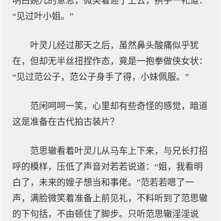
明白婉儿的意思，微笑着迎了上去，拱手一礼道：
“见过叶小姐。”
叶灵儿经过那天之后，虽然鼻头酸痛似乎犹
在，但却无半丝扭捏作态，竟是一抱拳做侠女状：
“见过范公子，范公子身手了得，小妹佩服。”
范闲呵呵一笑，心里却有些奇怪的感觉，暗道
这是准备在古代拍古装片？
范思辙看着叶灵儿从马车上下来，与兄长打招
呼的模样，压低了声音对若若说道：“姐，我看明
白了，未来的嫂子想当和事佬。”范若若嗯了一
声，满脸微笑着准备上前见礼，不料听到了范思辙
的下句括，不由顿住了脚步。只听范思辙淫淫说