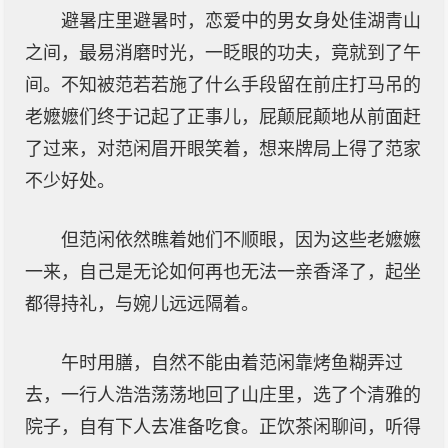
避暑庄里避暑时，恋爱中的男女身处佳湖青山
之间，最易消磨时光，一眨眼的功夫，竟就到了午
间。不知被范若若施了什么手段留在前庄打马吊的
老嬷嬷们终于记起了正事儿，屁颠屁颠地从前面赶
了过来，对范闲眉开眼笑着，想来牌局上得了范家
不少好处。
但范闲依然瞧着她们不顺眼，因为这些老嬷嬷
一来，自己是无论如何再也无法一亲香泽了，起坐
都得持礼，与婉儿远远隔着。
午时用膳，自然不能由着范闲靠烤鱼糊弄过
去，一行人浩浩荡荡地回了山庄里，选了个清雅的
院子，自有下人去准备吃食。正饮茶闲聊间，听得