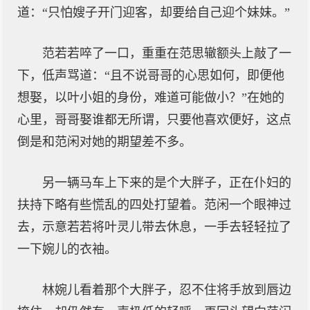
道：“只怕嫂子开门迎客，却要给自己迎个妹妹。”
范若若啐了一口，重重在范思辙额头上敲了一
下，低声骂道：“且不说哥哥的心思如何，即便他
想娶，以叶小姐的身份，难道可能做小？”在她的
心里，哥哥娶谁都无所谓，只要他喜欢便好，这点
倒是和范闲对她的期望差不多。
另一辆马车上下来的是个大胖子，正在仆妇的
扶持下略有些慌乱的四处打望着。范闲一个眼神过
去，示意若若将叶灵儿带去休息，一手去轻轻拉了
一下婉儿的衣袖。
林婉儿看着那个大胖子，忍不住将手放到唇边