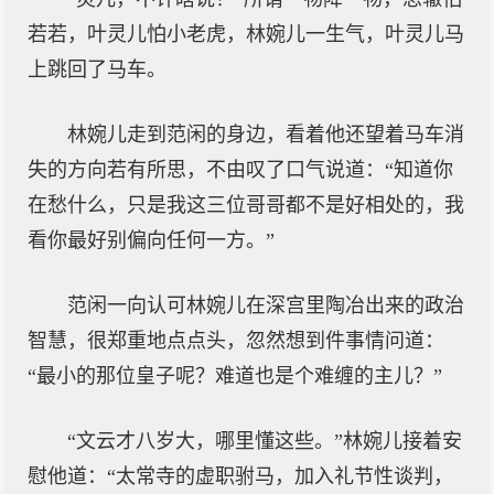
若若，叶灵儿怕小老虎，林婉儿一生气，叶灵儿马
上跳回了马车。
林婉儿走到范闲的身边，看着他还望着马车消
失的方向若有所思，不由叹了口气说道：“知道你
在愁什么，只是我这三位哥哥都不是好相处的，我
看你最好别偏向任何一方。”
范闲一向认可林婉儿在深宫里陶冶出来的政治
智慧，很郑重地点点头，忽然想到件事情问道：
“最小的那位皇子呢？难道也是个难缠的主儿？”
“文云才八岁大，哪里懂这些。”林婉儿接着安
慰他道：“太常寺的虚职驸马，加入礼节性谈判，