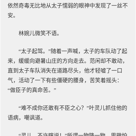
依然奇毒无比地从太子懦弱的眼神中发现了一丝不
安。
林婉儿微笑不语。
“太子起驾。”随着一声喊，太子的车队动了起
来，缓缓向避暑山庄的方向走去。范闲却不敢动，
直到太子车队消失在道路尽头，他才轻嘘了一口
气，活动了一下有些僵硬的腰身，苦笑着摇头：
“做臣子的真命苦。”
“难不成你还敢有不臣之心？”叶灵儿抓住他的
语病，嘲讽道。
“灵儿，不许瞎说！”所谓一物降一物，思辙怕