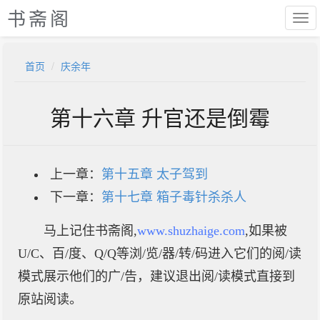
书斋阁
首页
庆余年
第十六章 升官还是倒霉
上一章：
第十五章 太子驾到
下一章：
第十七章 箱子毒针杀杀人
马上记住书斋阁,
www.shuzhaige.com
,如果被
U/C、百/度、Q/Q等浏/览/器/转/码进入它们的阅/读
模式展示他们的广/告，建议退出阅/读模式直接到
原站阅读。