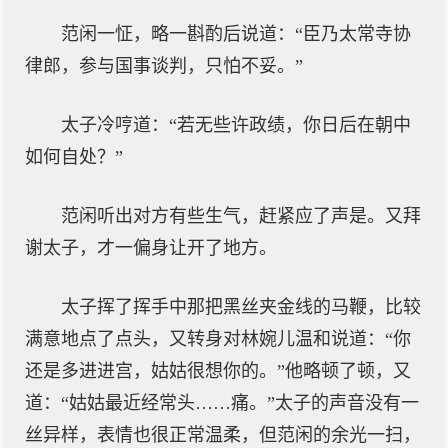
范闲一怔，略一斟酌后说道：“臣乃太常寺协
律郎，参与国事谈判，只怕不妥。”
太子冷哼道：“若无些许政绩，你日后在朝中
如何自处？”
范闲听出对方有些生气，赶紧应了声是。又拜
谢太子，才一偏身让开了地方。
太子挥了挥手中那把黑丝夹金线的马鞭，比较
满意地点了点头，又转身对林婉儿温和说道：“你
还是多进进宫，姑姑很想你的。”他略顿了顿，又
道：“姑姑最近经常头……痛。”太子的声音没有一
丝异样，表情也很正常温柔，但范闲的余光一扫，