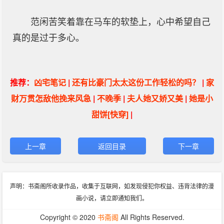
范闲苦笑着靠在马车的软垫上，心中希望自己
真的是过于多心。
推荐：
凶宅笔记
|
还有比豪门太太这份工作轻松的吗？
|
家
财万贯怎敌他挽来风急
|
不晚季
|
夫人她又娇又美
|
她是小
甜饼[快穿]
|
上一章
返回目录
下一章
声明：书斋阁所收录作品，收集于互联网，如发现侵犯你权益、违背法律的漫
画小说，请立即通知我们。
Copyright © 2020
书斋阁
All Rights Reserved.