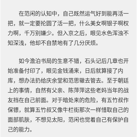
在范闲的认知中，自己既然运气好到能再活一
把，就一定要抡圆了活一把，什么美女啊银子啊权
力啊，千万别嫌少。但入京之后，眼见水色浑浊不
知深浅，他却不自禁地有了几分厌烦。
如今澹泊书局的生意不错，石头记后几章也开
始准备付印了，眼见金钱涌来，日后就算接了内
库，想办法扔给庆余堂和范思辙去管去。至于朝廷
上的事情，自然有父亲、陈萍萍这些老妈当年的战
友挡在自己前面。对于暗处来的危险，有五竹叔作
保镖，就算五竹叔又像牛栏街那次一样惜取自己的
面部肌肤，不想见太阳，范闲也觉着自己有保护自
己的能力。