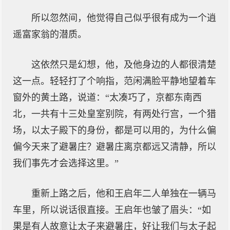
所以忽然间，他觉得自己似乎很有成为一个逍
遥富家翁的潜质。
这依然只是幻想，他，及他身边的人都很清楚
这一点。轻轻打了个响指，范闲满脸平静地望着车
窗外的黄土路，说道：“太凑巧了，京都东南西
北，一共有十三处皇室别院，有两处行宫，一个猎
场，以太子殿下的身份，都是可以用的，为什么偏
偏今天来了避暑庄？避暑庄离京都远又清静，所以
我们事先才会选择这里。”
重新上路之后，他和王启年二人单独在一辆马
车里，所以说话很直接。王启年也皱了眉头：“如
果是有人故意让太子来避暑庄，好让我们与太子起