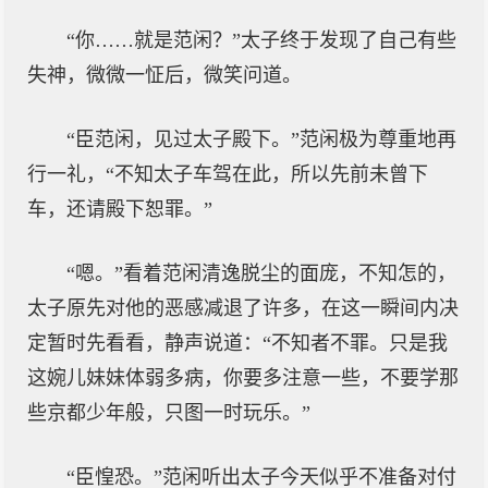
“你……就是范闲？”太子终于发现了自己有些
失神，微微一怔后，微笑问道。
“臣范闲，见过太子殿下。”范闲极为尊重地再
行一礼，“不知太子车驾在此，所以先前未曾下
车，还请殿下恕罪。”
“嗯。”看着范闲清逸脱尘的面庞，不知怎的，
太子原先对他的恶感减退了许多，在这一瞬间内决
定暂时先看看，静声说道：“不知者不罪。只是我
这婉儿妹妹体弱多病，你要多注意一些，不要学那
些京都少年般，只图一时玩乐。”
“臣惶恐。”范闲听出太子今天似乎不准备对付