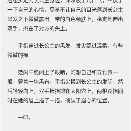
后缓步走到长公主身边，深深吸了几口气，平伏了
一下自己的心情，尽量不让自己的目光落到长公主
黑发之下微微露出一带的白色颈肤上，稳定地伸出
双手，搁在了对方的头上。
手指穿过长公主的黑发，发尖飘过温柔，有些
微微的痒。
范闲干脆闭上了眼睛，幻想自己和五竹叔一
般，蒙着一块黑布，手指尖摸到长公主的发际，然
后轻轻向上，双手拇指摁在太阳穴上，两根食指同
时在她的眉上描了一描，确认了眉心的位置。
一叩。