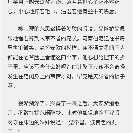
后亲自下厨去煮醒酒汤。范若若担心丫环不够细
心，小心地拧着毛巾，沾湿着他有些干的嘴唇。
被吵醒的范思辙揉着发酸的眼睛，又嫉妒又佩
服地看着醉到人事不省的兄长。司南伯范建在书房
里执笔微笑，老怀安慰的模样，连不通文墨的下人
都能在老爷脸上看懂这四个字，他心想给陛下的折
子里，应该写些什么好呢？估计陛下应该不会奇怪
发生在范闲身上的事情才对，毕竟是天脉者的孩子
啊。
夜渐渐深了，兴奋了一阵之后，大家渐渐散
开，不敢打扰范闲醉梦，此时他却猛地睁开双眼，
对守在床边的妹妹说道：“腰带里，淡青色的丸
子。”