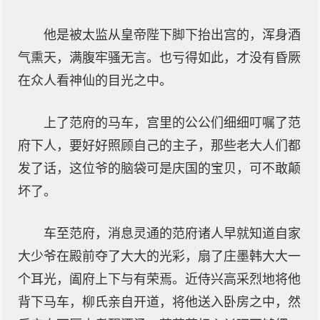
他是被太监从皇帝陛下脚下抬出宫的，浑身酒
气熏天，满腹牢骚无言。也亏得如此，才没有昏厥
在众人看神仙的目光之中。
上了范府的马车，宫里的公公们细细叮嘱了范
府下人，要好好照顾自己的主子，那些老大人们都
发了话，这位爷的脑袋可是庆国的宝贝，可不敢颠
坏了。
车至范府，消息灵通的范府诸人早就知道自家
大少爷在殿前夺了大大的光彩，扇了庄墨韩大大一
个耳光，阖府上下与有荣焉。近侍兴高采烈地将他
背下马车，柳氏亲自开道，将他送入卧房之中，然