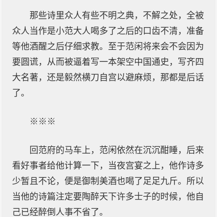
那些诗里众人有些不明之典，不解之处，全被
众人当作是小范大人喝多了之后的口齿不清，准备
等他酒醒之后仔细求教。至于范闲将来会不会因为
要圆谎，从而被逼着写一本架空中国通史，写齐四
大名著，还是毅然横刀自宫以避麻烦，那都是后话
了。
※※※
回范府的马车上，范闲依然在沉沉酣睡，后来
看好事者给他计算一下，当夜宫宴之上，他作诗多
少暂且不论，便是御制美酒也喝了足足九斤。所以
当他的诗篇注定要陶醉天下许多士子的时候，他自
己已经醉倒人事不省了。