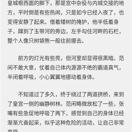
皇城根西面的脚下，那是宫中杂役与内城交接的地
方，平时倒是有些热闹，只是如今已经入夜了，也
变得安静了起来。借着矮树的掩护，他半低着身
子，蹿到了玉带河的旁边，左手勾住河畔的石栏，
整个人像只树袋熊一般往前挪去。
前方的灯光有些亮，但河里却显得很黑暗。范
闲不敢大意，仗着自己体内源源不绝的霸道真气，
半闭着呼吸，小心翼翼地挪动着身体。
不知道过了多久，终于绕过了两道拱桥，来到
了皇宫一侧的幽静树林。范闲略微放松了一些，张
嘴有些急促地呼吸了两下，感觉到自己的身体已经
渐渐亢奋起采，似乎这种危险的活动，让自己非常