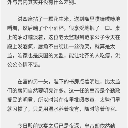
外与宫内其实并没有什么差别。
洪四痒拈了一颗花生米，送到嘴里噗哧噗哧地
嚼着，然后端了个小酒杯，很享受地抿了一口。桌
上的油灯黯淡着，这位老太监想到范家公子今天在
殿上发酒疯，唇角不由绽出一丝微笑，就算是太
监，咱家也是庆国的太监，能让北齐的人吃瘪，洪
公公心情不错。
在宫的另一头，陛下的书房点着明烛，比太监
们的房间自然要明亮许多。这一任的皇帝是个勤政
爱民的明君，所以时常在夜里批阅奏章，太监们早
就习惯了，只是用温水养着夜宵，随时等着传召。
今日殿前饮宴之后已是夜深，皇帝却依然勤