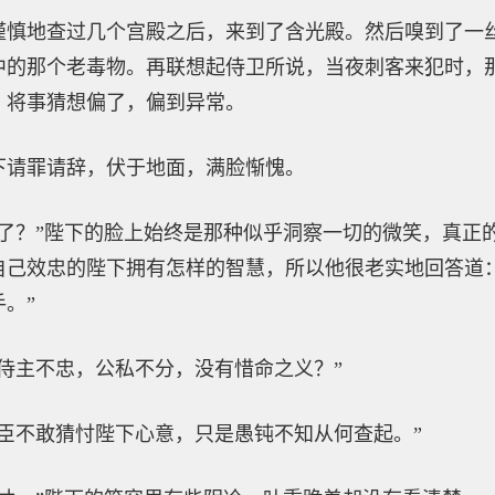
谨慎地查过几个宫殿之后，来到了含光殿。然后嗅到了一
中的那个老毒物。再联想起侍卫所说，当夜刺客来犯时，
，将事猜想偏了，偏到异常。
下请罪请辞，伏于地面，满脸惭愧。
查了？”陛下的脸上始终是那种似乎洞察一切的微笑，真正
自己效忠的陛下拥有怎样的智慧，所以他很老实地回答道
。”
侍主不忠，公私不分，没有惜命之义？”
臣不敢猜忖陛下心意，只是愚钝不知从何查起。”