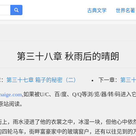
古典文学
世界名著
第三十八章 秋雨后的晴朗
章：
第三十七章 箱子的秘密（二）
下一章：
第三十
haige.com
,如果被U/C、百/度、Q/Q等浏/览/器/转/码进
原站阅读。
街上，雨水浸进了他的衣裳之中，冰湿一块，但他心中依
的四轮马车，街畔富豪家中的玻璃窗户，还有以往见到的