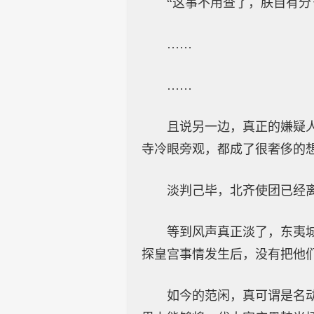
“这事不用查了，朕自有分
……
……
且说另一边，真正的嫌疑
寺冷眼旁观，都成了很奢侈的
淡判己毕，北齐使团已经
等到风声真正淡了，东夷
探皇宫事情发生后，没有把他
如今的范闲，真可谓是名