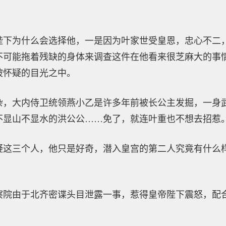
陛下为什么会选择他，一是因为叶家世受皇恩，忠心不二
不可能拖着残缺的身体来调查这件在他看来很芝麻大的事
被怀疑的目光之中。
杂，大内侍卫统领燕小乙是许多年前被长公主发掘，一身
不显山不显水的洪公公……免了，就连叶重也不想去招惹
疑这三个人，他只是好奇，潜入皇宫的第二人究竟有什么
察院由于北齐密谍头目泄露一事，惹得皇帝陛下震怒，配