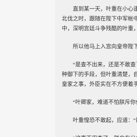
直到某一天，叶重在小心
北伐之时，跟随在陛下中军帐
中，深明宫廷斗争残酷的叶重
所以他马上入宫向皇帝陛
“是查不出来，还是不敢
种御下的手段，但叶重清楚，
皇家之事，外臣实在不方便着手
“叶卿家，难道不怕朕斥你
叶重惶恐不敢起，应道：“