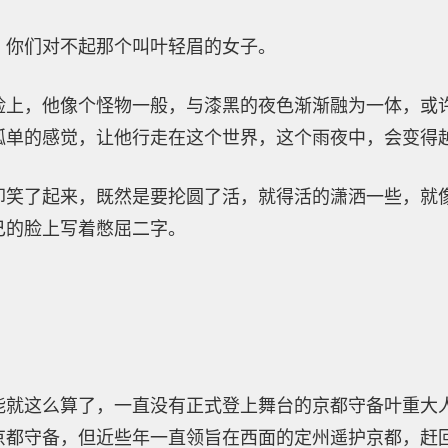
，你们对不起那个叫叶轻眉的女子。
脸上，他像个怪物一般，与漆黑的夜色渐渐融为一体，或
孤单的感觉，让他行走在这个世界，这个雨夜中，会变得
却笑了起来，既然是要抡圆了活，就得活的潇洒一些，就
己的脸上写着憋屈二字。
。
能就这么算了，一直没有正式登上舞台的京都守备叶重大
京都守备，但近些年一直领旨在西面的定州遥护京都，赶