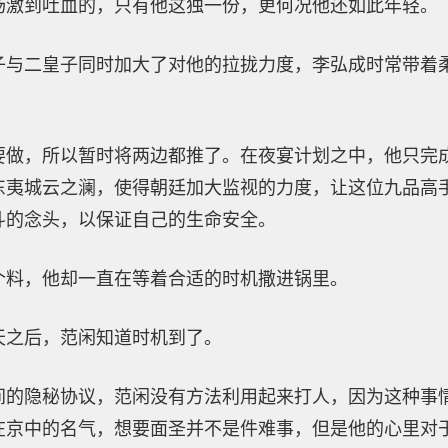
场激到吐血的，只有他这独一份，更何况他还如此年轻。
子与二皇子同时加大了对他的拉拢力度，李弘成时常带着
要做，所以暂时将两边都推了。在夜宴计划之中，他只完
东夷城云之澜，使得朝廷加大监视的力度，让这位九品高
斗的念头，以保证自己的生命安全。
个料，他却一直在等着合适的时机撒进锅里。
天之后，范闲知道时机到了。
间的隐秘协议，范闲没有方法利用起来打人，因为这种事
在京中的名气，想要面圣并不是件难事，但是他的心里对