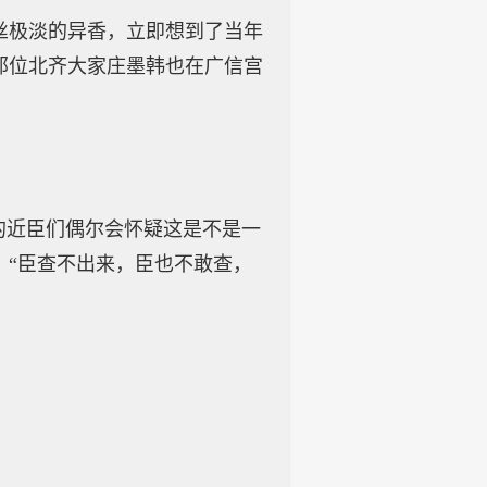
丝极淡的异香，立即想到了当年
那位北齐大家庄墨韩也在广信宫
的近臣们偶尔会怀疑这是不是一
：“臣查不出来，臣也不敢查，