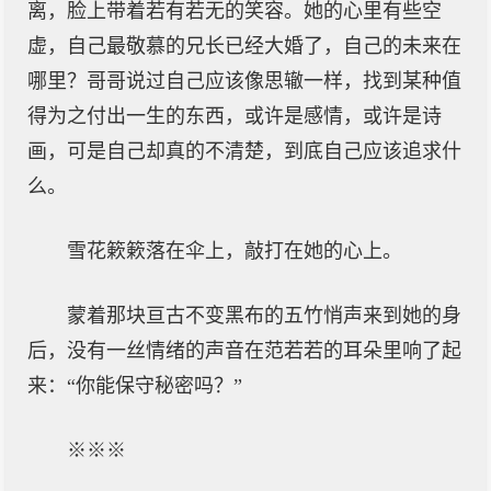
离，脸上带着若有若无的笑容。她的心里有些空
虚，自己最敬慕的兄长已经大婚了，自己的未来在
哪里？哥哥说过自己应该像思辙一样，找到某种值
得为之付出一生的东西，或许是感情，或许是诗
画，可是自己却真的不清楚，到底自己应该追求什
么。
雪花簌簌落在伞上，敲打在她的心上。
蒙着那块亘古不变黑布的五竹悄声来到她的身
后，没有一丝情绪的声音在范若若的耳朵里响了起
来：“你能保守秘密吗？”
※※※