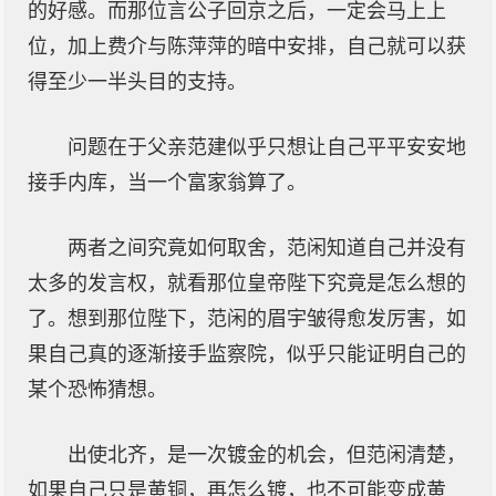
的好感。而那位言公子回京之后，一定会马上上
位，加上费介与陈萍萍的暗中安排，自己就可以获
得至少一半头目的支持。
问题在于父亲范建似乎只想让自己平平安安地
接手内库，当一个富家翁算了。
两者之间究竟如何取舍，范闲知道自己并没有
太多的发言权，就看那位皇帝陛下究竟是怎么想的
了。想到那位陛下，范闲的眉宇皱得愈发厉害，如
果自己真的逐渐接手监察院，似乎只能证明自己的
某个恐怖猜想。
出使北齐，是一次镀金的机会，但范闲清楚，
如果自己只是黄铜，再怎么镀，也不可能变成黄