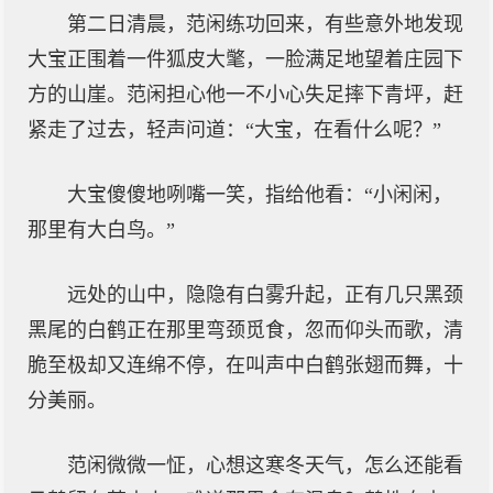
第二日清晨，范闲练功回来，有些意外地发现
大宝正围着一件狐皮大氅，一脸满足地望着庄园下
方的山崖。范闲担心他一不小心失足摔下青坪，赶
紧走了过去，轻声问道：“大宝，在看什么呢？”
大宝傻傻地咧嘴一笑，指给他看：“小闲闲，
那里有大白鸟。”
远处的山中，隐隐有白雾升起，正有几只黑颈
黑尾的白鹤正在那里弯颈觅食，忽而仰头而歌，清
脆至极却又连绵不停，在叫声中白鹤张翅而舞，十
分美丽。
范闲微微一怔，心想这寒冬天气，怎么还能看