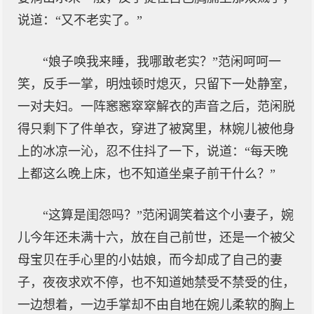
说道：“又不老实了。”
“娘子唤我来睡，我哪敢老实？”范闲呵呵一
笑，反手一掌，明烛顿时熄灭，只留下一处静室，
一对夫妇。一阵窸窸窣窣解衣的声音之后，范闲脱
得只剩下了件单衣，穿进了被窝里，林婉儿被他身
上的冰凉一沁，忍不住抖了一下，说道：“每天晚
上都这么晚上床，也不知道坐桌子前干什么？”
“这算是闺怨吗？”范闲调笑着这个小妻子，婉
儿今年还未满十六，放在自己前世，还是一个被父
母宝贝在手心里的小姑娘，而今却成了自己的妻
子，夜夜求欢不停，也不知道她禁受不禁受的住，
一边想着，一边手掌却不由自地在婉儿柔软的胸上