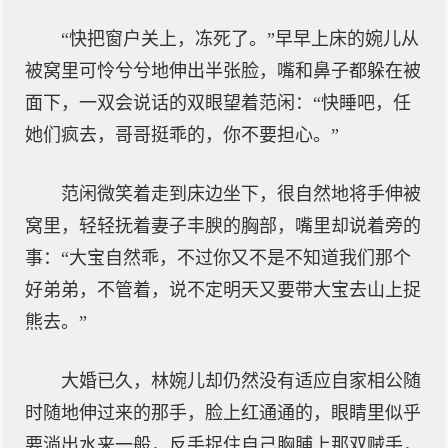
“快把窗户关上，冻死了。”早早上床的婉儿从
被窝里可怜兮兮地伸出半张脸，嘴和鼻子都躲在被
面下，一双会说话的双眼望着范闲：“快睡吧，任
她们疯去，哥哥挺乖的，你不要担心。”
范闲微笑着走到床边坐下，很自然地将手伸被
窝里，轻轻抚着妻子丰腴的胸部，嘴里却说着旁的
事：“大宝自然乖，不过你又不是不知道我们那个
好弟弟，不管着，说不定明天又要带大宝去山上捉
熊去。”
大婚已久，林婉儿却仍然没有适应自家相公随
时随地伸过来的那手，脸上红通通的，眼睛里似乎
要淌出水来一般，反手捉住自己胸脯上那双贼手，