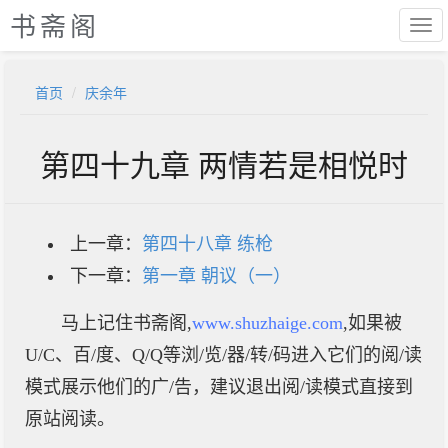
书斋阁
首页
庆余年
第四十九章 两情若是相悦时
上一章：
第四十八章 练枪
下一章：
第一章 朝议（一）
马上记住书斋阁,
www.shuzhaige.com
,如果被
U/C、百/度、Q/Q等浏/览/器/转/码进入它们的阅/读
模式展示他们的广/告，建议退出阅/读模式直接到
原站阅读。