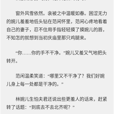
窗外风雪依然。衾被之中温暖如春。困涩无力
的婉儿羞羞地低头钻在范闲怀里，范闲心疼地看着
自己的妻子，忍不住用手指轻轻摸了摸婉儿的唇，
不知怎的就想到当初庆庙里那只鸡腿来。
“你……你的手不干净。”婉儿又羞又气地把头
转开。
范闲温柔笑道：“哪里又不干净了？我们好婉
儿身上每一处都是干净的。”
林婉儿生怕夫君还说出些更羞人的话来，赶紧
转了话题：“到底去不去北齐呢？”