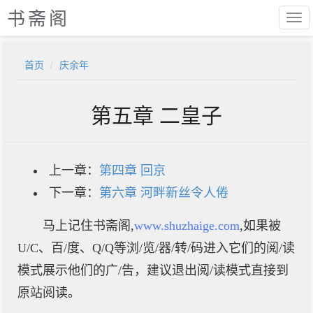
书斋阁
首页
庆余年
第五章 二皇子
上一章：
第四章 回京
下一章：
第六章 河畔新丝令人倦
马上记住书斋阁,
www.shuzhaige.com
,如果被
U/C、百/度、Q/Q等浏/览/器/转/码进入它们的阅/读
模式展示他们的广/告，建议退出阅/读模式直接到
原站阅读。