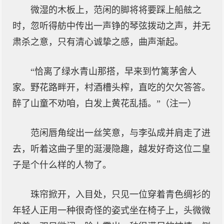
微湿的木板上，范闲的脚将将要踩上船舷之
时，忽听得舫中传出一声铮的琴弦拨动之声，并无
肃杀之意，只有清心诚挚之感，曲声渐起。
“恰离了绿水青山那搭，早来到竹篱茅舍人
家。野花路畔开，村酒槽头榨，直吃的欠欠答答。
醉了山童不劝咱，白发上黄花乱插。”（注一）
范闲唇角绽出一丝笑意，与李弘成并肩走了进
去，听着这曲子里的涎漫隐趣，越发好奇这位二皇
子是个什么样的人物了。
珠帘掀开，入目处，只见一位穿着青色绸衫的
年轻人正用一种很奇怪的姿式坐在椅子上，头微微