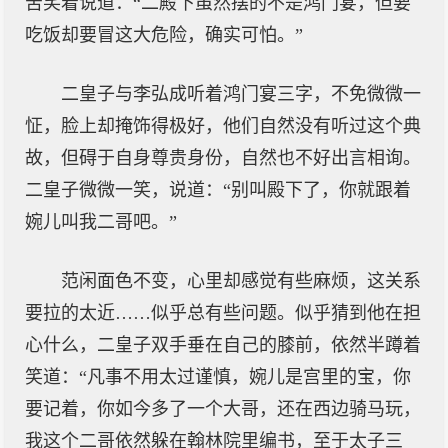
苦笑着说道：“二殿下虽然摆的不是鸿门宴，但要
吃饭却要冒这大危险，确实可怕。”
二皇子与李弘成听着鸿门宴三字，不免微微一
怔，脸上却掩饰得极好，他们自然没有听过这个典
故，但碍于自身尊贵身份，自然也不好出言相询。
二皇子微微一笑，说道：“别叫殿下了，你就跟着
婉儿叫我二哥吧。”
范闲面色不变，心里却感觉有些麻烦，这关系
要拉的太近……似乎总有些问题。似乎猜到他在担
心什么，二皇子双手垂在自己的膝前，依然半蹲着
笑道：“凡事不用太过谨慎，婉儿是宫里的宝，你
要记着，你如今多了一个大哥，还在西边骑马玩，
我这个二哥依然躲在翰林院里编书，至于太子三