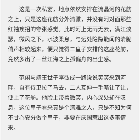
这是一次私宴，地点依然安排在流晶河的花舫
之上，只是这座花舫分外清雅，并没有河对面那些
红袖疾招的夸张感觉。此时河上无雨无云，满江淡
瑟，微风之下，水波柔息，与远处隐隐能闻的清脆
俏声相较起来，便只觉得二皇子安排的这座花舫，
竟然多出了一丝江海之上孤偏舟的出尘感。
范闲与靖王世子李弘成一路说说笑笑来到河
畔，自有侍卫拉了马去，二人互伸一手略让了让，
便上了花舫。他脸上带着微笑，内心深处却在叹
息，这位皇子看来真是个清雅之人，只是不知为何
不甘心安分做个皇子，非要在庆国惹出这多事情
来。