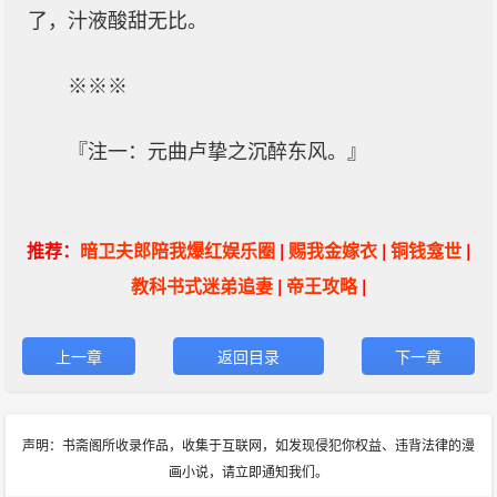
了，汁液酸甜无比。
※※※
『注一：元曲卢挚之沉醉东风。』
推荐：
暗卫夫郎陪我爆红娱乐圈
|
赐我金嫁衣
|
铜钱龛世
|
教科书式迷弟追妻
|
帝王攻略
|
上一章
返回目录
下一章
声明：书斋阁所收录作品，收集于互联网，如发现侵犯你权益、违背法律的漫
画小说，请立即通知我们。