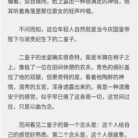
偏着，双目微闭，脸上露出一种很满足的神情，侧
耳听着角落里那位歌女的轻声吟唱。
不问而知，这位年轻人自然就是当今庆国皇帝
陛下与淑贵妃生下的二皇子。
二皇子的坐姿确实很奇特，竟是半蹲在椅子之
上，像极了一位在田间休憩的农夫，青色的绸衫盖
住了他的双腿，但更奇特的是，看着他陶醉的神
情，清秀的五官，浑身透露出来的。竟是一种清雅
安宁的感觉，似乎早已倦了这身周一切，这世间过
往，只是以曲为念。
范闲看见二皇子的第一个念头是：这个人给自
己的感觉好熟悉。第二个念头是，这个人很疲惫，