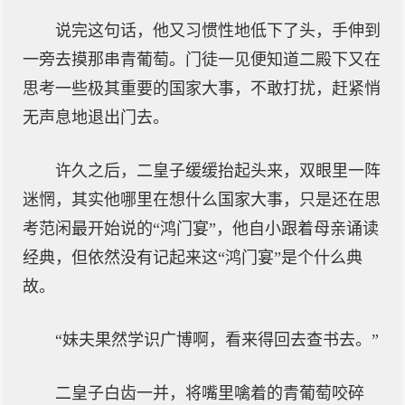
说完这句话，他又习惯性地低下了头，手伸到
一旁去摸那串青葡萄。门徒一见便知道二殿下又在
思考一些极其重要的国家大事，不敢打扰，赶紧悄
无声息地退出门去。
许久之后，二皇子缓缓抬起头来，双眼里一阵
迷惘，其实他哪里在想什么国家大事，只是还在思
考范闲最开始说的“鸿门宴”，他自小跟着母亲诵读
经典，但依然没有记起来这“鸿门宴”是个什么典
故。
“妹夫果然学识广博啊，看来得回去查书去。”
二皇子白齿一并，将嘴里噙着的青葡萄咬碎