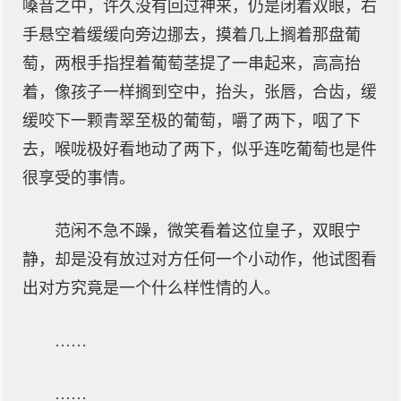
嗓音之中，许久没有回过神来，仍是闭着双眼，右
手悬空着缓缓向旁边挪去，摸着几上搁着那盘葡
萄，两根手指捏着葡萄茎提了一串起来，高高抬
着，像孩子一样搁到空中，抬头，张唇，合齿，缓
缓咬下一颗青翠至极的葡萄，嚼了两下，咽了下
去，喉咙极好看地动了两下，似乎连吃葡萄也是件
很享受的事情。
范闲不急不躁，微笑看着这位皇子，双眼宁
静，却是没有放过对方任何一个小动作，他试图看
出对方究竟是一个什么样性情的人。
……
……