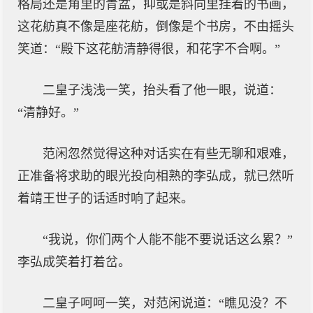
格局还是角里的青盆，抑或是斜向里挂着的书画，
这花舫真不像是座花舫，倒像是个书房，不由摇头
笑道：“殿下这花舫清静得很，和花字不合啊。”
二皇子浅浅一笑，抬头看了他一眼，说道：
“清静好。”
范闲忽然觉得这种对话实在有些无聊和艰难，
正准备将求助的眼光投向相熟的李弘成，就已然听
着靖王世子的话适时响了起来。
“我说，你们两个人能不能不要说话这么累？”
李弘成笑着打着岔。
二皇子呵呵一笑，对范闲说道：“瞧见没？不