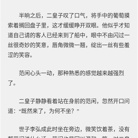
半晌之后，二皇子叹了口气，将手中的葡萄摸
索着搁回盘子里，这才缓缓睁开双眼。他似乎才知
道自己请的客人已经来到了船中，眼中不由闪过一
丝很奇妙的笑意，唇角微微一翘，绽出一丝有些羞
涩的笑容。
范闲心头一动，那种熟悉的感觉越来越强烈
了。
二皇子静静看着站在身前的范闲，忽然开口问
道：“既然来了，为何不坐？”
世子李弘成此时坐在旁边，微笑饮着茶，没有