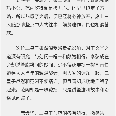
寒暄毕，宴席开，桌上尽是一些时令鲜蔬和精
巧小菜，范闲吃得倒是极开心。他早已拟定了方
略，所以熟悉了之后，便已经将心神放开，席上三
人随意聊些京中人物往事，前贤遗作，倒也相谈甚
欢。
这位二皇子果然深受淑贵妃影响，对于文学之
道深有研究，与范闲一唱一和颇为相得，李弘成在
旁却说些脂粉间的妙闻，少不得还要提一提司南伯
范建大人当年的辉煌战绩，男人间的话题一起，二
皇子虽然和范闲不便搭话，但气氛却成功地活络了
起来。范闲却是一味藏拙，只是讲些澹州故事和沿
途见闻罢了。
一席饭毕，二皇子与范闲各有所得，微笑告