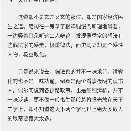
时，又开始坐而论道。
这道却不是玄之又玄的那道，却是国家经济民
生之道。范闲在一旁拿了根鸡腿慢条斯理地啃着，
一边竖着耳朵听这二人辩论，发现侯季常的想法有
些偏法家的感觉，极重律法，而史阐立却是个感性
人物，极重教化。
只是说来说去，偏法家的并不一味求苛，讲教
化的也不是一味劝谕，倒真是两个看事极明的读书
人。偶尔间说到各郡路政事，也是细细辨析，并不
一味泛谈，更不像一般书生那般总将眼光放在天下
二字上，却不知道这天下两个字比世上绝大多数人
的眼帘要宽大太多。