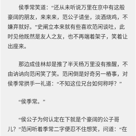
侯季常笑道：“还从未听说万里在京中有这般
豪阔的朋友，来来来，范公子请坐，淡酒烧鸡，不
嫌弃就好。”史阐立本来就有些喜欢范闲谈吐，此
时见他既然是友人之友，也不再端着架子，笑着让
出座来。
那边成佳林却是推了半天杨万里没有推醒，不
由讷讷向范闲笑了笑。范闲倒是好奇另一樁事，对
侯季常拱手一礼道：“不知这位兄台如何称呼？”
“侯季常。”
“侯公子为何认定在下就是个豪阔的公子哥
儿？”范闲听着季常二字便忍不住想笑，问道：“在