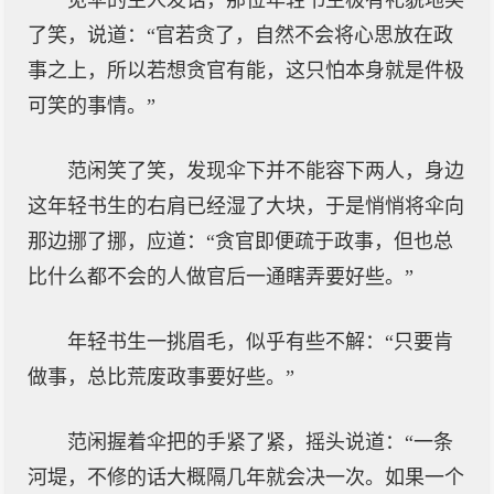
见伞的主人发话，那位年轻书生极有礼貌地笑
了笑，说道：“官若贪了，自然不会将心思放在政
事之上，所以若想贪官有能，这只怕本身就是件极
可笑的事情。”
范闲笑了笑，发现伞下并不能容下两人，身边
这年轻书生的右肩已经湿了大块，于是悄悄将伞向
那边挪了挪，应道：“贪官即便疏于政事，但也总
比什么都不会的人做官后一通瞎弄要好些。”
年轻书生一挑眉毛，似乎有些不解：“只要肯
做事，总比荒废政事要好些。”
范闲握着伞把的手紧了紧，摇头说道：“一条
河堤，不修的话大概隔几年就会决一次。如果一个