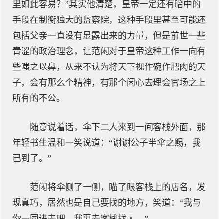
里如此容易？”其实他清楚，皇帝一定还有暗中的
手段在制衡独大的监察院，这种手段里甚至可能还
包括父亲一直没有显露出来的力量，但是前世一些
青涩的政治理念，让范闲对于皇帝这种工作一向有
些嗤之以鼻，从来不认为将天下视作碗作肥肉的天
子，会有那么个精神，有那个闲心去理会官场之上
所有的不公。
随意说着话，伞下二人来到一间客栈外面，那
年轻书生温和一笑说道：“谢谢公子半伞之赐，我
已到了。”
范闲将伞侧了一侧，瞄了眼客栈上的店名，发
现真巧，居然也是自己要找的地方，笑道：“我与
你一同进去吧，我要去客栈找人。”