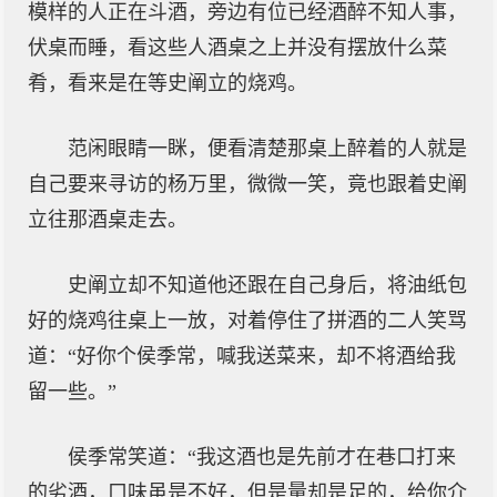
模样的人正在斗酒，旁边有位已经酒醉不知人事，
伏桌而睡，看这些人酒桌之上并没有摆放什么菜
肴，看来是在等史阐立的烧鸡。
范闲眼睛一眯，便看清楚那桌上醉着的人就是
自己要来寻访的杨万里，微微一笑，竟也跟着史阐
立往那酒桌走去。
史阐立却不知道他还跟在自己身后，将油纸包
好的烧鸡往桌上一放，对着停住了拼酒的二人笑骂
道：“好你个侯季常，喊我送菜来，却不将酒给我
留一些。”
侯季常笑道：“我这酒也是先前才在巷口打来
的劣酒，口味虽是不好，但是量却是足的，给你介