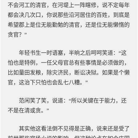
不会河工的清官，在河堤上一阵瞎修，说不定每年
都会决几次口，你说那些沿河居住的百姓，到底是
希望郡上是位无能勤勉的清官，还是位无能懒惰的
贪官？”
年轻书生一时语塞，半晌之后呵呵笑道：“这
怕也是特例，一任父母官总有些事情是必须做的，
比如量田发粮，除灾济民，断讼决狱。如果是个懒
官，这治下只怕也会乱七八糟。”
范闲笑了笑，说道：“所以关键在于能力，还
不是在清或贪。”
其实他这看法倒不见得是正确，说来还是受了