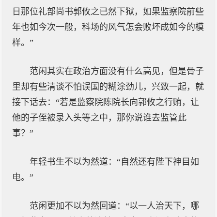
日那位礼部尚书郭攸之已然下狱，如果监察院前些
年也如今次一般，科场的风气怎会败坏成如今的模
样。”
范闲其实在政治方面没有什么高见，但是骨子
里却有些清谈不怕误国的糊涂劲儿，兴致一起，就
接下话去：“若是监察院陈院长向郭攸之行贿，让
他的子侄被录入头等之中，那你说谁去监管此
事？”
年轻书生不以为然道：“自然还有陛下神目如
电。”
范闲更加不以为然回道：“以一人治天下，哪