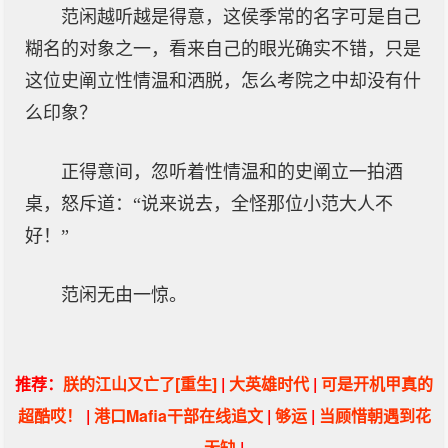
范闲越听越是得意，这侯季常的名字可是自己
糊名的对象之一，看来自己的眼光确实不错，只是
这位史阐立性情温和洒脱，怎么考院之中却没有什
么印象？
正得意间，忽听着性情温和的史阐立一拍酒
桌，怒斥道：“说来说去，全怪那位小范大人不
好！”
范闲无由一惊。
推荐：
朕的江山又亡了[重生]
|
大英雄时代
|
可是开机甲真的
超酷哎！
|
港口Mafia干部在线追文
|
够运
|
当顾惜朝遇到花
无缺
|