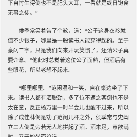
下自忖生得倒也不是肥头大耳，一看就是终日饱食
无事之徒。”
侯季常笑着告了个歉，道：“公子这身衣衫就
值不少银子，哪里是一般读书人能穿得起的。至于
豪阔二字，只是我们向来开玩笑惯了，还请公子莫
要介意。”他此时总觉着这位公子面熟，但酒后有
些眼花，所以老想不起来。
“哪里哪里。”范闲温和一笑，自在桌边坐了下
来。读书人都有洒脱劲，多了位不速之客倒也不是
太在意，反正杨万里一时半会儿也醒不过来，所以
除了成佳林倒是劝了范闲几杯之外，侯季常与史阐
立二人倒是旁若无人地拼起了酒。酒未足，意欲满