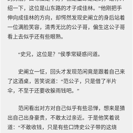
绍一下，这位是山东路的才子成佳林。”他刚把手
伸向成佳林的方向，却愕然发现史阐立的身后站着
一位满脸笑容，清秀无比的公子哥，偏生这公子哥
看上去似乎还有些眼熟。
“史兄，这位是？”侯季常疑惑问道。
史阐立一怔，回头才发现范闲竟是跟着自己来
了这酒桌，苦笑说道：“范公子，只是借了半片
伞，不至于还要收躲雨钱吧。”
范闲看出对方对自己似乎有些忌惮，想来是猜
出自己出身豪贵，不敢太过亲近。于是他笑着说
道：“不敢收钱，只是有些口馋史公子带的这烧