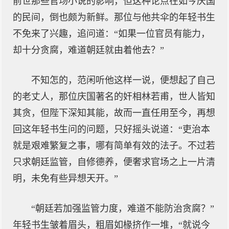
前世那些官场小说的影响，但这种论点在如今庆国
的民间，倒也颇为新鲜。那位与他共伞的年轻书生
不免来了兴趣，追问道：“如果一位官员有能力，
却十分贪腐，难道朝廷就由着他去？”
不知怎的，范闲听他这样一说，便想起了自己
的老丈人，那位庆国著名的奸相林若甫，世人皆知
其贪，但陛下深知其能，故而一直任用至今，再想
回这年轻书生问的问题，只好摇头说道：“吏治本
就是艰难繁复之事，哪有简单有效的法子。不过若
只求朝廷监管，自修德养，便奢求官场之上一片清
明，未免有些异想天开。”
“朝廷若加强监管力度，难道不能防治贪腐？”
年轻书生皱着眉头，粗眉如椽挤作一堆，“就说今