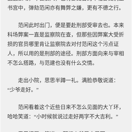
书宫中，弹劾范闲亦有舞弊之嫌，更有不德之行。
范闲此时出门，便是要赴刑部受审去也。本来
科场弊案一直是监察院在查，但那些因弊案大受折
损的官员哪里肯让监察院去对付范闲这个污点证
人，所以用的是刑部的途径。刑部方面向来与宰相
不怎么搭路，与范建也没有什么交情。
走出小院，思思半蹲一礼。满脸恭敬说道：
“少爷走好。”
范闲看着这个近些日来不怎么见面的大丫环，
哈哈笑道：“小时候就说过走好两字不大吉利。”