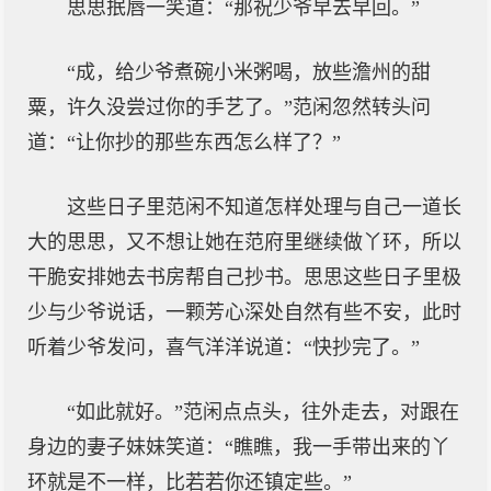
思思抿唇一笑道：“那祝少爷早去早回。”
“成，给少爷煮碗小米粥喝，放些澹州的甜
粟，许久没尝过你的手艺了。”范闲忽然转头问
道：“让你抄的那些东西怎么样了？”
这些日子里范闲不知道怎样处理与自己一道长
大的思思，又不想让她在范府里继续做丫环，所以
干脆安排她去书房帮自己抄书。思思这些日子里极
少与少爷说话，一颗芳心深处自然有些不安，此时
听着少爷发问，喜气洋洋说道：“快抄完了。”
“如此就好。”范闲点点头，往外走去，对跟在
身边的妻子妹妹笑道：“瞧瞧，我一手带出来的丫
环就是不一样，比若若你还镇定些。”