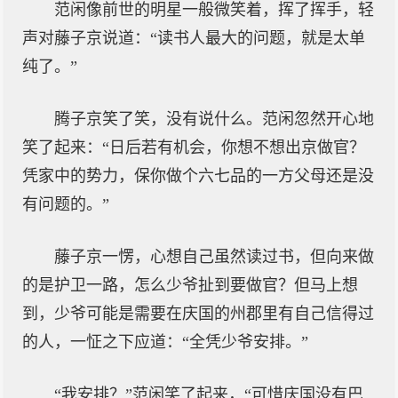
范闲像前世的明星一般微笑着，挥了挥手，轻
声对藤子京说道：“读书人最大的问题，就是太单
纯了。”
腾子京笑了笑，没有说什么。范闲忽然开心地
笑了起来：“日后若有机会，你想不想出京做官？
凭家中的势力，保你做个六七品的一方父母还是没
有问题的。”
藤子京一愣，心想自己虽然读过书，但向来做
的是护卫一路，怎么少爷扯到要做官？但马上想
到，少爷可能是需要在庆国的州郡里有自己信得过
的人，一怔之下应道：“全凭少爷安排。”
“我安排？”范闲笑了起来，“可惜庆国没有巴