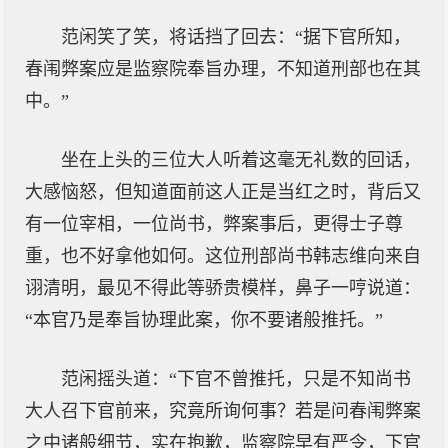
范闲笑了笑，将话挡了回去：“据下官所知，
春闱弊案应是监察院奉旨办理，不知道刑部也在其
中。”
坐在上头的三位大人听着这毫无礼数的回话，
大感恼怒，但知道面前这人正是当红之时，背后又
有一位宰相，一位尚书，弊案事后，更得士子尊
重，也不好拿他如何。这位刑部尚书韩志维向来自
诩清明，最见不得此等骄贵模样，鼻子一哼说道：
“本官乃是奉旨协理此案，你不要诸般推托。”
范闲摇头道：“下官不曾推托，只是不知尚书
大人召下官前来，究竟所询何事？若是问春闱弊案
之中诸般细节，实在抱歉，监察院早有严令，下官