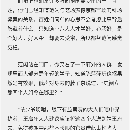
而街上也涌来许多听闻范闲要受审的士子百
姓，他们已经知道范闲与这场震惊京都官场的科场
弊案的关系，百姓们简单的心思不会考虑此事背后
隐藏着什么，只知道小范大人才学好，心肠好，是
个好人，好人今日却要去受审，所以都替范闲感觉
冤枉。
范闲站在门口，微笑看了一下府外的人群，发
现里面大部分是年轻的学子，知道陈萍萍玩这招果
然是有效果，低声对身旁的藤子京说道：“史阐立
那四个人如今在哪里？”
“依少爷吩咐，眼下有监察院的大人们暗中保
护着，王启年大人建议应该将这四个人送到靖王府
去，免得被朝中那些不长眼的官员借此事构陷大