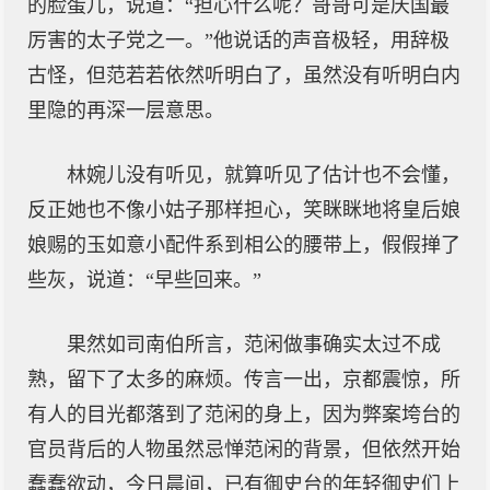
的脸蛋儿，说道：“担心什么呢？哥哥可是庆国最
厉害的太子党之一。”他说话的声音极轻，用辞极
古怪，但范若若依然听明白了，虽然没有听明白内
里隐的再深一层意思。
林婉儿没有听见，就算听见了估计也不会懂，
反正她也不像小姑子那样担心，笑眯眯地将皇后娘
娘赐的玉如意小配件系到相公的腰带上，假假掸了
些灰，说道：“早些回来。”
果然如司南伯所言，范闲做事确实太过不成
熟，留下了太多的麻烦。传言一出，京都震惊，所
有人的目光都落到了范闲的身上，因为弊案垮台的
官员背后的人物虽然忌惮范闲的背景，但依然开始
蠢蠢欲动，今日晨间，已有御史台的年轻御史们上