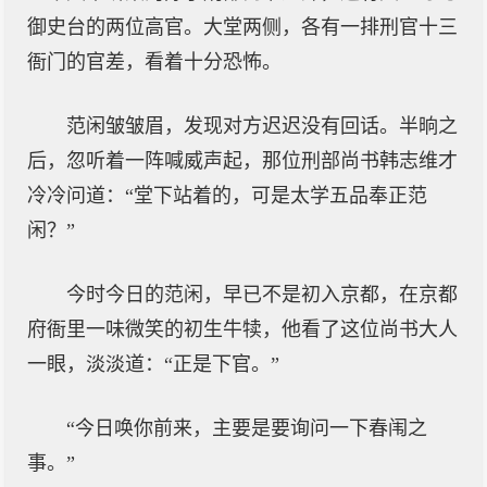
御史台的两位高官。大堂两侧，各有一排刑官十三
衙门的官差，看着十分恐怖。
范闲皱皱眉，发现对方迟迟没有回话。半晌之
后，忽听着一阵喊威声起，那位刑部尚书韩志维才
冷冷问道：“堂下站着的，可是太学五品奉正范
闲？”
今时今日的范闲，早已不是初入京都，在京都
府衙里一味微笑的初生牛犊，他看了这位尚书大人
一眼，淡淡道：“正是下官。”
“今日唤你前来，主要是要询问一下春闱之
事。”