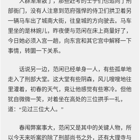
人群渐渐散了，那些赶考的士子们也追向了刑
部衙门，没有人注意到范府强悍的侍卫们拱卫着另
一辆马车出了城南大街，往皇城的方向驶去。马车
里坐的是林婉儿，昨夜便与范闲在床上商量好了，
今日她必须入宫一趟，向东宫和其它宫中解释一下
事情，转圜一下关系。
话说另一边，范闲已经单身一人，有些孤单地
走入了刑部大堂。这大堂有些阴森，风儿嗖嗖地往
里灌着，初春的天气，竟让他感觉有些寒冷。但他
犹自微微一笑，对着坐在高处的三位拱手一礼，
道：“见过三位大人。”
春闱弊案事大，范闲又是其中的关键人物，所
以今天来听案的除了刑部尚书之外，还有大理寺与