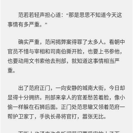
范若若轻声担心道：“那是思思不知道今天这
事情有多严重。”
确实严重，范闲揭弊案得罪了太多人。看朝中
官员不惜与宰相和司南伯撕开脸，也要上书参他，
也要动用文书索他去刑部，就知道这事情相当严
重。
出了范府正门，一向安静的城南大街，今日却
显得十分拥挤。刑部来拿人的官差愁苦着脸，像小
偷一样躲在石狮后面。正门处范思辙又领着范府一
帮护卫家丁，手执长帚将官打，嚣张无比。