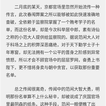
二月底的某天，京都官场里忽然开始流传一种
传言，此次春闱弊案之所以能够被如此快速准确地
查破，全依赖于监察院掌握了一个贿考学子的名
单，而这份名单，却是今次科举居中郎，素有诗仙
之称的小范大人提供给监察院的。据说范闲大人对
于科场之上的积弊深恶痛绝，对于天下勤学士子十
年寒窗，却无法拥有一个公平的晋身之阶感到异常
愤怒，所以才会不顾官场中的层层罗网，奋勇上书
陛下，更不惜将身卖与朝中贪官，以获取那份重要
名单。
总之传闻很离奇，传闻中的范闲大智大勇，明
明那份名单算不上什么秘辛，却被说成了庆国官场
里最阴森的纸条。这种手段，范闲一眼便瞧了出