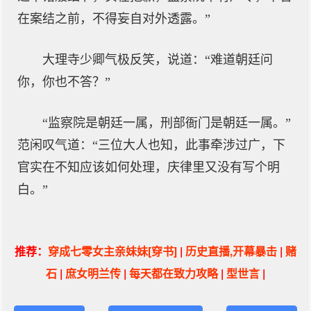
在案结之前，不得妄自对外透露。”
大理寺少卿气极反笑，说道：“难道朝廷问
你，你也不答？”
“监察院是朝廷一属，刑部衙门是朝廷一属。”
范闲叹气道：“三位大人也知，此事牵涉过广，下
官实在不知应该如何处理，庆律里又没有写个明
白。”
推荐：
穿成七零女主亲妹妹[穿书]
|
历史直播,开幕暴击
|
赌
石
|
庶女明兰传
|
每天都在致力攻略
|
型世言
|